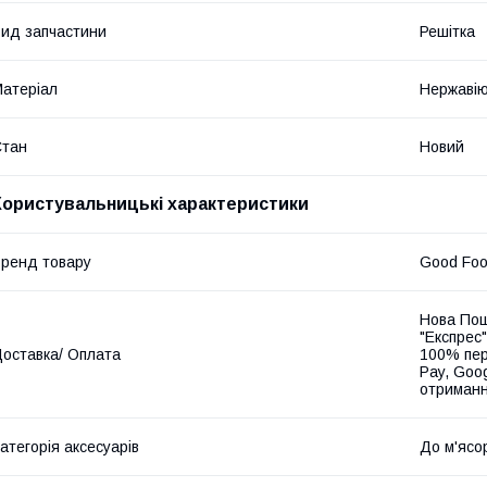
ид запчастини
Решітка
атеріал
Нержавію
Стан
Новий
Користувальницькі характеристики
ренд товару
Good Fo
Нова Пош
"Експрес"
оставка/ Оплата
100% пер
Pay, Goo
отриманн
атегорія аксесуарів
До м'ясо