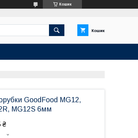
Кошик
Кошик
сорубки GoodFood MG12,
2R, MG12S 6мм
 ₴