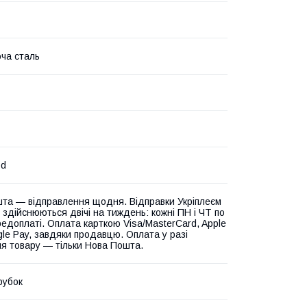
ча сталь
od
та — відправлення щодня. Відправки Укріплеєм
 здійснюються двічі на тиждень: кожні ПН і ЧТ по
едоплаті. Оплата карткою Visa/MasterCard, Apple
gle Pay, завдяки продавцю. Оплата у разі
я товару — тільки Нова Пошта.
рубок