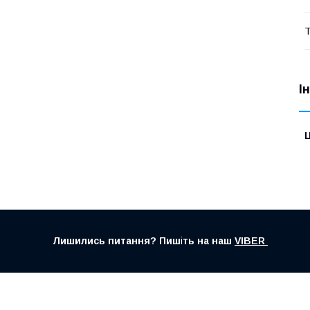
Т
І
Ц
Лишились питання? Пиш
і
ть на наш
VIBER