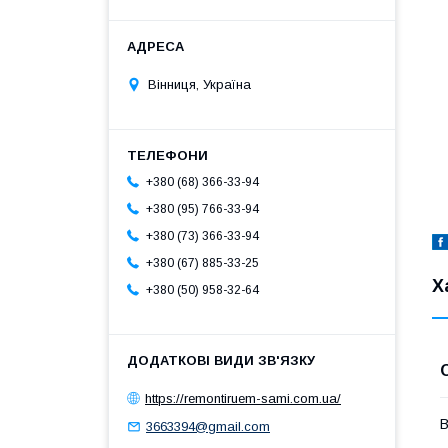
Вінниця, Україна
+380 (68) 366-33-94
+380 (95) 766-33-94
+380 (73) 366-33-94
+380 (67) 885-33-25
Х
+380 (50) 958-32-64
https://remontiruem-sami.com.ua/
В
3663394@gmail.com