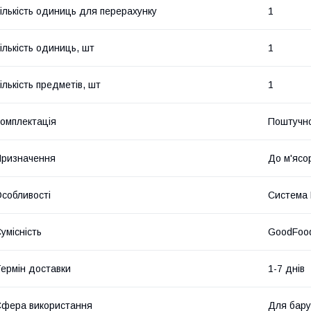
ількість одиниць для перерахунку
1
ількість одиниць, шт
1
ількість предметів, шт
1
омплектація
Поштучн
ризначення
До м'ясо
собливості
Система 
умісність
GoodFoo
ермін доставки
1-7 днів
фера використання
Для бару