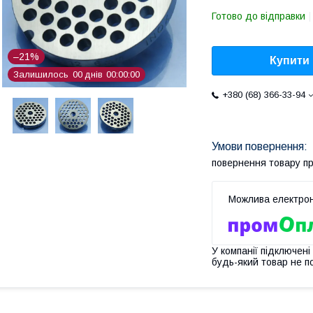
Готово до відправки
–21%
Купити
Залишилось
0
0
днів
0
0
0
0
0
0
+380 (68) 366-33-94
повернення товару п
У компанії підключені
будь-який товар не п