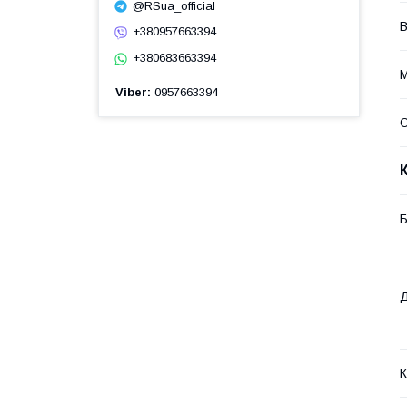
@RSua_official
В
+380957663394
+380683663394
М
Viber
0957663394
Б
Д
К