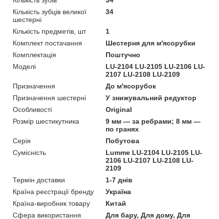
Кількість зубців великої
34
шестерні
Кількість предметів, шт
1
Комплект постачання
Шестерня для м'ясорубки
Комплектація
Поштучно
Моделі
LU-2104 LU-2105 LU-2106 LU-
2107 LU-2108 LU-2109
Призначення
До м'ясорубок
Призначення шестерні
У знижувальний редуктор
Особливості
Original
Розмір шестикутника
9 мм — за ребрами; 8 мм —
по гранях
Серія
Побутова
Сумісність
Lumme LU-2104 LU-2105 LU-
2106 LU-2107 LU-2108 LU-
2109
Термін доставки
1-7 днів
Країна реєстрації бренду
Україна
Країна-виробник товару
Китай
Сфера використання
Для бару, Для дому, Для