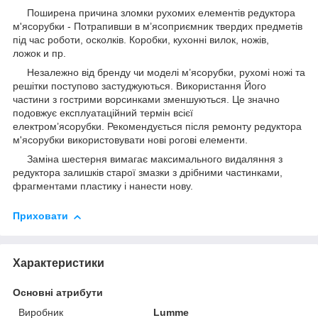
Поширена причина зломки рухомих елементів редуктора
м'ясорубки - Потрапивши в м’ясоприємник твердих предметів
під час роботи, осколків. Коробки, кухонні вилок, ножів,
ложок и пр.
Незалежно від бренду чи моделі м’ясорубки, рухомі ножі та
решітки поступово застуджуються. Використання Його
частини з гострими ворсинками зменшуються. Це значно
подовжує експлуатаційний термін всієї
електром’ясорубки. Рекомендується після ремонту редуктора
м'ясорубки використовувати нові рогові елементи.
Заміна шестерня вимагає максимального видаляння з
редуктора залишків старої змазки з дрібними частинками,
фрагментами пластику і нанести нову.
Приховати
Характеристики
Основні атрибути
Виробник
Lumme