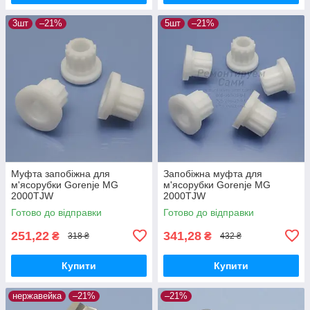
3шт
–21%
5шт
–21%
Муфта запобіжна для
Запобіжна муфта для
м'ясорубки Gorenje MG
м'ясорубки Gorenje MG
2000TJW
2000TJW
Готово до відправки
Готово до відправки
251,22
341,28
₴
₴
318 ₴
432 ₴
Купити
Купити
нержавейка
–21%
–21%