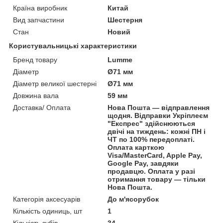
Країна виробник
Китай
Вид запчастини
Шестерня
Стан
Новий
Користувальницькі характеристики
Бренд товару
Lumme
Діаметр
Ø71 мм
Діаметр великої шестерні
Ø71 мм
Довжина вала
59 мм
Доставка/ Оплата
Нова Пошта — відправлення
щодня. Відправки Укріплеєм
"Експрес" здійснюються
двічі на тиждень: кожні ПН і
ЧТ по 100% передоплаті.
Оплата карткою
Visa/MasterCard, Apple Pay,
Google Pay, завдяки
продавцю. Оплата у разі
отримання товару — тільки
Нова Пошта.
Категорія аксесуарів
До м'ясорубок
Кількість одиниць, шт
1
Кількість зубів
34