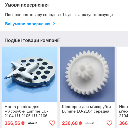
Умови повернення
Повернення товару впродовж 14 днів за рахунок покупця
Всі умови повернення
Подібні товари компанії
Ніж та решітка для
Шестерня для м'ясорубки
Ніж 
м'ясорубки Lumme LU-
Lumme LU-2104 середня
м'яс
2104 LU-2105 LU-2106
2104
LU-2107 LU-2108 LU-2109
LU-2
366,56
230,68
366
₴
₴
464 ₴
292 ₴
котлетна груба 7мм
паш