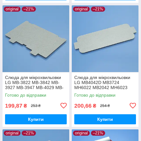
original
–21%
original
–21%
Слюда для мікрохвильовки
Слюда для мікрохвильовки
LG MB-3822 MB-3842 MB-
LG MB4042D MB3724
3927 MB-3947 MB-4029 MB-
MH6022 MB2042 MH6023
4049 MB-4088 MC-8088 MH-
MH6024 MH6042 MH6043
Готово до відправки
Готово до відправки
5863 MH-6021 MH6048 MH-
MH6044
6340 MH-6387
199,87
200,66
₴
₴
253 ₴
254 ₴
Купити
Купити
original
–21%
original
–21%