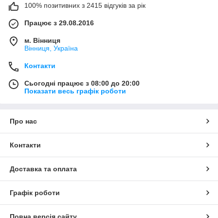
100% позитивних з 2415 відгуків за рік
Працює з 29.08.2016
м. Вінниця
Вінниця, Україна
Контакти
Сьогодні працює з 08:00 до 20:00
Показати весь графік роботи
Про нас
Контакти
Доставка та оплата
Графік роботи
Повна версія сайту