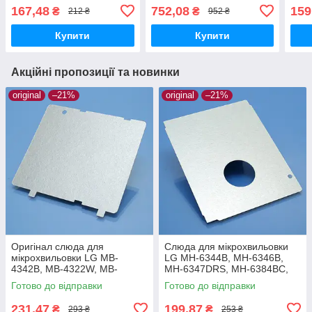
ME73BR
ME711KR GE81MRTB
167,48
752,08
159
₴
₴
212 ₴
952 ₴
CE2914R ОМ75Р
OM75P(31)
Купити
Купити
Акційні пропозиції та новинки
original
–21%
original
–21%
Оригінал слюда для
Слюда для мікрохвильовки
мікрохвильовки LG MB-
LG MH-6344B, MH-6346B,
4342B, MB-4322W, MB-
MH-6347DRS, MH-6384BC,
4346W, MH-6346, MH-6387,
MH-6384BLC, MH-6387VRC,
Готово до відправки
Готово до відправки
MG-6343, MH-6348
MH6548DRB, MH6542X,
MH6543SAR
231,47
199,87
₴
₴
293 ₴
253 ₴