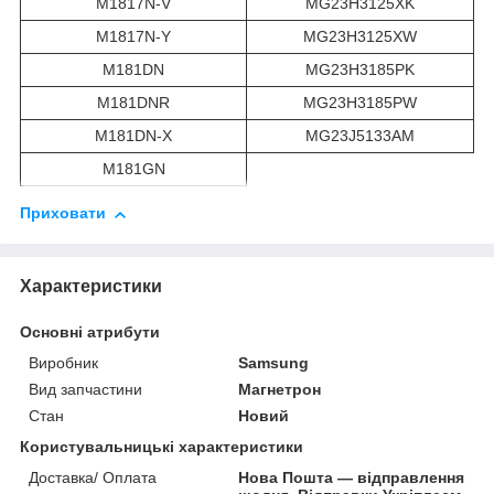
M1817N-V
MG23H3125XK
M1817N-Y
MG23H3125XW
M181DN
MG23H3185PK
M181DNR
MG23H3185PW
M181DN-X
MG23J5133AM
M181GN
Приховати
Характеристики
Основні атрибути
Виробник
Samsung
Вид запчастини
Магнетрон
Стан
Новий
Користувальницькі характеристики
Доставка/ Оплата
Нова Пошта — відправлення