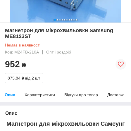
Магнетрон для мікрохвильовки Samsung
ME8123ST
Немає в наявності
Код: M24FB-210A
Опт і роздріб
952
₴
875,84 ₴
від 2 шт.
Опис
Характеристики
Відгуки про товар
Доставка
Опис
Магнетрон для мікрохвильовки Самсунг