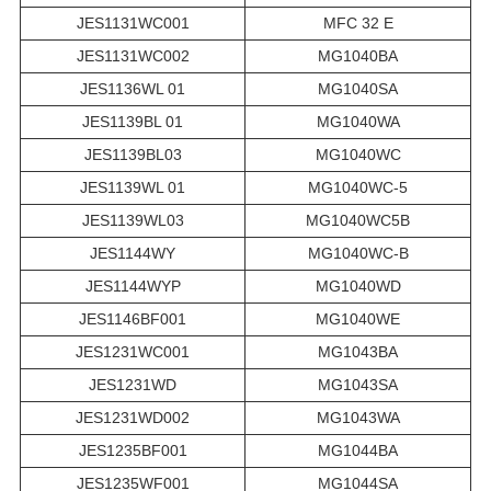
JES1131WC001
MFC 32 E
JES1131WC002
MG1040BA
JES1136WL 01
MG1040SA
JES1139BL 01
MG1040WA
JES1139BL03
MG1040WC
JES1139WL 01
MG1040WC-5
JES1139WL03
MG1040WC5B
JES1144WY
MG1040WC-B
JES1144WYP
MG1040WD
JES1146BF001
MG1040WE
JES1231WC001
MG1043BA
JES1231WD
MG1043SA
JES1231WD002
MG1043WA
JES1235BF001
MG1044BA
JES1235WF001
MG1044SA