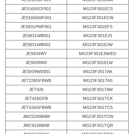
JES1655CF001
MG23F301ECS
JES1655WF001
MG23F301ECW
JES831PWF001
MG23F301EFS
JES831WB001
MG23F301EJS
JES831WB002
MG23F301EJW
JES934WY
MG23F301EJW/EO
JES939WD
MG23F301ELW
JES939WD001
MG23F301TAK
JET228GFBWB
MG23F301TAS
JET426
MG23F301TAW
JET426GFB
MG23F301TCK
JET426GFBWB
MG23F301TCS
JMC5200BAW
MG23F301TCW
JMC9158BAB
MG23F301TQR