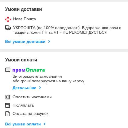
Умови доставки
Нова Пошта
УКРПОШТА (по 100% передоплаті). Відправка два рази в
тиждень: кожні ПН та ЧТ - НЕ РЕКОМЕНДУЄТЬСЯ
Всі умови доставки
Умови оплати
Ви отримаєте замовлення
або гроші повернуться на вашу картку
Детальніше
Оплатити частинами
Післяплата
Оплата на рахунок
Всі умови оплати