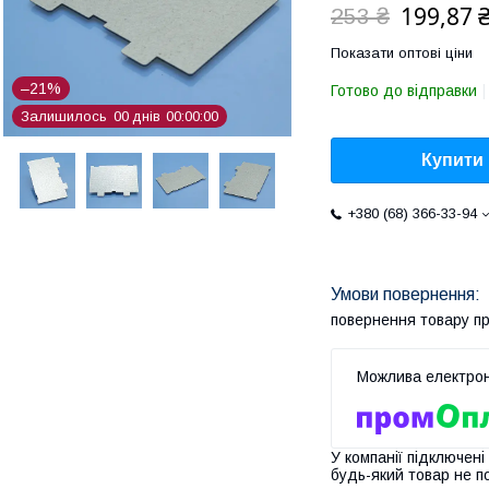
199,87 
253 ₴
Показати оптові ціни
–21%
Готово до відправки
Залишилось
0
0
днів
0
0
0
0
0
0
Купити
+380 (68) 366-33-94
повернення товару п
У компанії підключені
будь-який товар не п