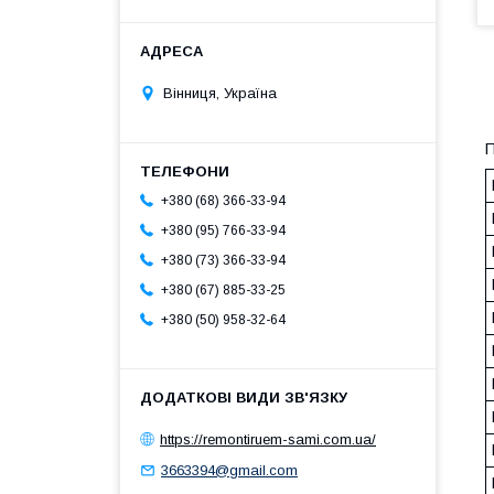
Вінниця, Україна
П
+380 (68) 366-33-94
+380 (95) 766-33-94
+380 (73) 366-33-94
+380 (67) 885-33-25
+380 (50) 958-32-64
https://remontiruem-sami.com.ua/
3663394@gmail.com