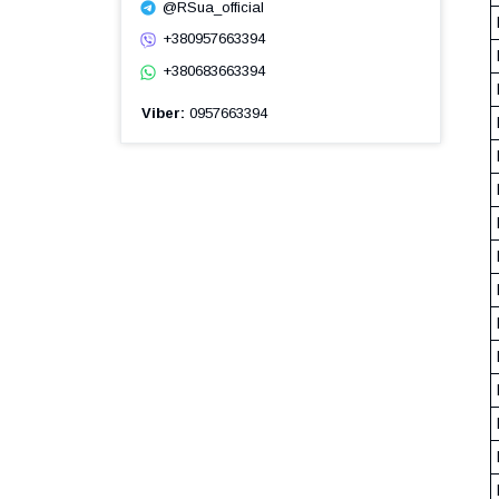
@RSua_official
+380957663394
+380683663394
Viber
0957663394