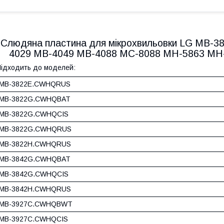
Слюдяна пластина для мікрохвильовки LG MB-
4029 MB-4049 MB-4088 MC-8088 MH-5863 MH
ідходить до моделей:
MB-3822E.CWHQRUS
MB-3822G.CWHQBAT
MB-3822G.CWHQCIS
MB-3822G.CWHQRUS
MB-3822H.CWHQRUS
MB-3842G.CWHQBAT
MB-3842G.CWHQCIS
MB-3842H.CWHQRUS
MB-3927C.CWHQBWT
MB-3927C.CWHQCIS