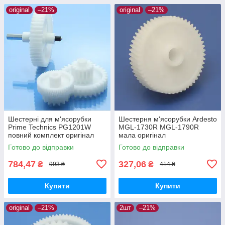
original
–21%
original
–21%
Шестерні для м'ясорубки
Шестерня м'ясорубки Ardesto
Prime Technics PG1201W
MGL-1730R MGL-1790R
повний комплект оригінал
мала оригінал
харчовий пластик
Готово до відправки
Готово до відправки
784,47
327,06
₴
₴
993 ₴
414 ₴
Купити
Купити
original
–21%
2шт
–21%