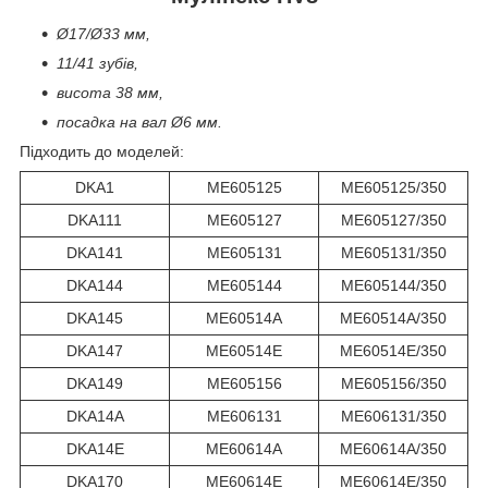
Ø17/Ø33 мм,
11/41 зубів,
висота 38 мм,
посадка на вал Ø6 мм.
Підходить до моделей:
DKA1
ME605125
ME605125/350
DKA111
ME605127
ME605127/350
DKA141
ME605131
ME605131/350
DKA144
ME605144
ME605144/350
DKA145
ME60514A
ME60514A/350
DKA147
ME60514E
ME60514E/350
DKA149
ME605156
ME605156/350
DKA14A
ME606131
ME606131/350
DKA14E
ME60614A
ME60614A/350
DKA170
ME60614E
ME60614E/350