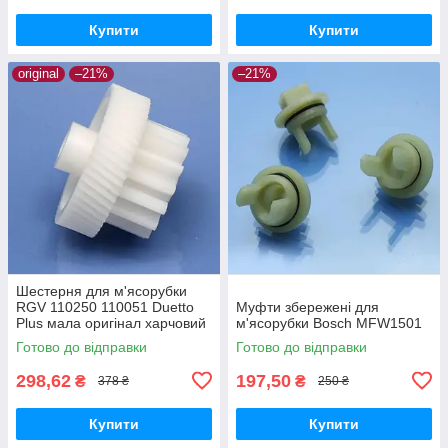
Купити
Купити
original
–21%
–21%
Шестерня для м'ясорубки
RGV 110250 110051 Duetto
Муфти збережені для
Plus мала оригінал харчовий
м'ясорубки Bosch MFW1501
пластик
Готово до відправки
Готово до відправки
298,62
197,50
₴
₴
378 ₴
250 ₴
Купити
Купити