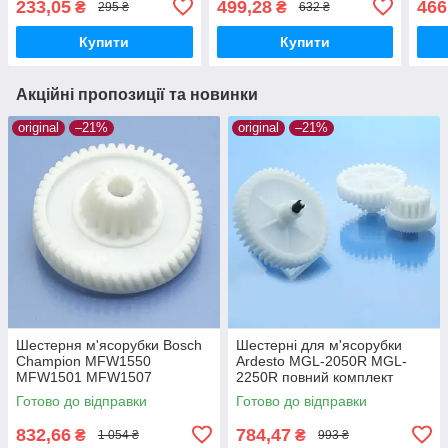
233,05
499,28
466
₴
₴
295 ₴
632 ₴
ME645 ME656 ME657
ME645 ME656 ME657
ME6
ME66 ME665 середня
ME66 ME665 мала та
ME6
Купити
Купити
велика
мал
Акційні пропозиції та новинки
original
–21%
original
–21%
Шестерня м'ясорубки Bosch
Шестерні для м'ясорубки
Champion MFW1550
Ardesto MGL-2050R MGL-
MFW1501 MFW1507
2250R повний комплект
MFW1511 MFW1545 SFW1
оригінал харчовий пластик
Готово до відправки
Готово до відправки
CNFW2 оригінал Ø68 h25
z=16/50
832,66
784,47
₴
₴
1 054 ₴
993 ₴