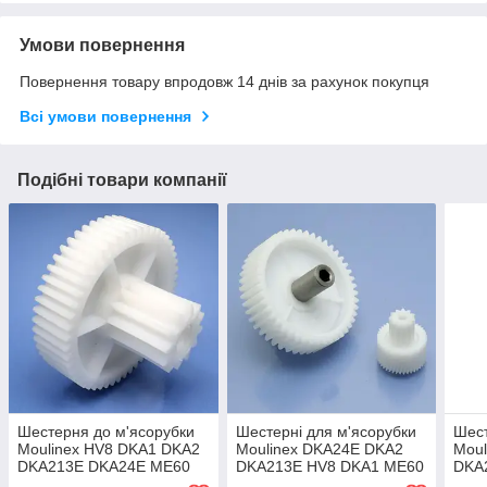
Умови повернення
Повернення товару впродовж 14 днів за рахунок покупця
Всі умови повернення
Подібні товари компанії
Шестерня до м'ясорубки
Шестерні для м'ясорубки
Шест
Moulinex HV8 DKA1 DKA2
Moulinex DKA24E DKA2
Moul
DKA213E DKA24E ME60
DKA213E HV8 DKA1 ME60
DKA
ME606 ME611 ME62
ME606 ME611 ME62
ME6