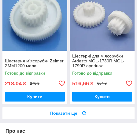
Шестерні для м'ясорубки
Шестерня м'ясорубки Zelmer
Ardesto MGL-1730R MGL-
ZMM1200 мала
1790R оригінал
Готово до відправки
Готово до відправки
218,04
516,66
₴
₴
276 ₴
654 ₴
Купити
Купити
Показати ще
Про нас