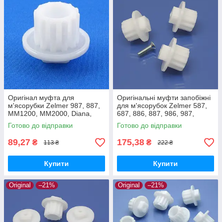
Оригінал муфта для
Оригінальні муфти запобіжні
м'ясорубки Zelmer 987, 887,
для м'ясорубок Zelmer 587,
MM1200, MM2000, Diana,
687, 886, 887, 986, 987,
Expressive, ZMM5548W,
MM1200, MM1000, MM2000
Готово до відправки
Готово до відправки
ZMM1589, ZMM2088
89,27
175,38
₴
₴
113 ₴
222 ₴
Купити
Купити
Original
–21%
Original
–21%