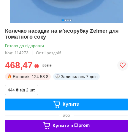
Колечко насадки на м'ясорубку Zelmer для
томатного соку
Готово до відправки
Код: 114273
Опт і роздріб
468,47
₴
593 ₴
Економія
124.53 ₴
Залишилось
7 днів
444 ₴
від 2 шт.
Купити
або
Купити з