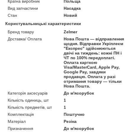
Країна виробник
Польща
Вид запчастини
Насадка
Стан
Новий
Користувальницькі характеристики
Бренд товару
Zelmer
Доставка/ Оплата
Нова Пошта — відправлення
щодня. Відправки Укріплеєм
"Експрес" здійснюються
двічі на тиждень: кожні ПН і
ЧТ по 100% передоплаті.
Оплата карткою
Visa/MasterCard, Apple Pay,
Google Pay, завдяки
продавцю. Оплата у разі
отримання товару — тільки
Нова Пошта.
Категорія аксесуарів
До м'ясорубок
Кількість одиниць, шт
1
Кількість предметів, шт
1
Комплектація
Поштучно
Матеріал
Резіна
Призначення
До м'ясорубок