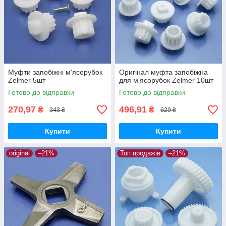
Муфти запобіжні м'ясорубок
Оригінал муфта запобіжна
Zelmer 5шт
для м'ясорубок Zelmer 10шт
Готово до відправки
Готово до відправки
270,97
496,91
₴
₴
343 ₴
629 ₴
Купити
Купити
original
–21%
Топ продажів
–21%