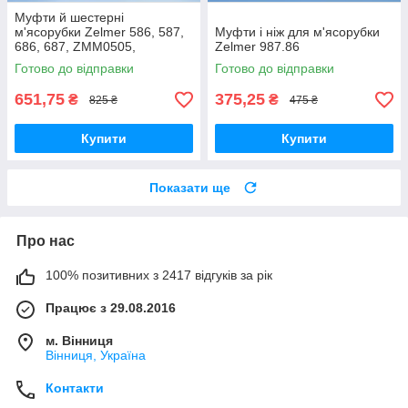
Муфти й шестерні
м'ясорубки Zelmer 586, 587,
Муфти і ніж для м'ясорубки
686, 687, ZMM0505,
Zelmer 987.86
ZMM0554, ZMM0805,
Готово до відправки
Готово до відправки
ZMM0815, ZMM0854,
ZMM0905, ZMM0954,
651,75
375,25
₴
₴
825 ₴
475 ₴
ZMM1005
Купити
Купити
Показати ще
Про нас
100% позитивних з 2417 відгуків за рік
Працює з 29.08.2016
м. Вінниця
Вінниця, Україна
Контакти