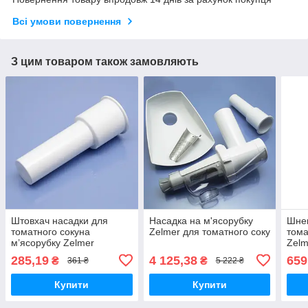
Всі умови повернення
З цим товаром також замовляють
Штовхач насадки для
Насадка на м'ясорубку
Шнек
томатного сокуна
Zelmer для томатного соку
тома
м’ясорубку Zelmer
Zelm
285,19
4 125,38
659
₴
₴
361 ₴
5 222 ₴
Купити
Купити