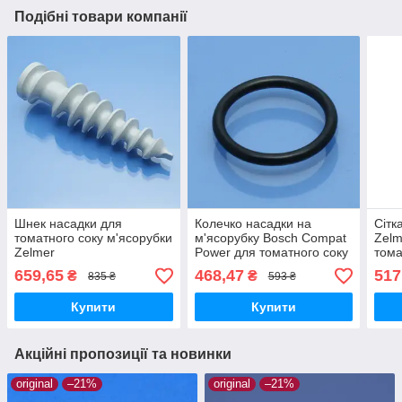
Подібні товари компанії
Шнек насадки для
Колечко насадки на
Сітк
томатного соку м'ясорубки
м'ясорубку Bosch Compat
Zel
Zelmer
Power для томатного соку
тома
659,65
468,47
517
₴
₴
835 ₴
593 ₴
Купити
Купити
Акційні пропозиції та новинки
original
–21%
original
–21%