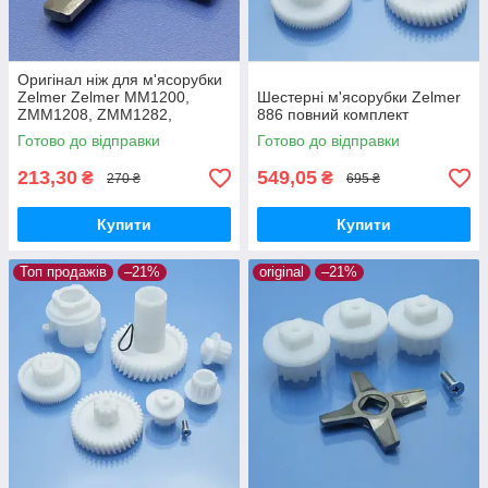
Оригінал ніж для м'ясорубки
Zelmer Zelmer MM1200,
Шестерні м'ясорубки Zelmer
ZMM1208, ZMM1282,
886 повний комплект
ZMM1283, ZMM1284,
Готово до відправки
Готово до відправки
ZMM1288, ZMM1289,
ZMM1298
213,30
549,05
₴
₴
270 ₴
695 ₴
Купити
Купити
Топ продажів
–21%
original
–21%