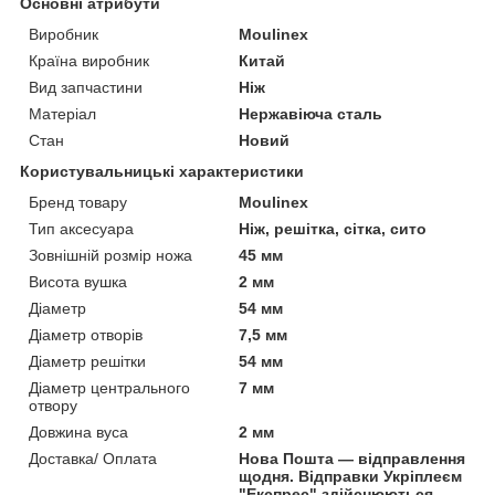
Основні атрибути
Виробник
Moulinex
Країна виробник
Китай
Вид запчастини
Ніж
Матеріал
Нержавіюча сталь
Стан
Новий
Користувальницькі характеристики
Бренд товару
Moulinex
Тип аксесуара
Ніж, решітка, сітка, сито
Зовнішній розмір ножа
45 мм
Висота вушка
2 мм
Діаметр
54 мм
Діаметр отворів
7,5 мм
Діаметр решітки
54 мм
Діаметр центрального
7 мм
отвору
Довжина вуса
2 мм
Доставка/ Оплата
Нова Пошта — відправлення
щодня. Відправки Укріплеєм
"Експрес" здійснюються