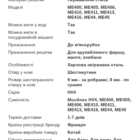
Моделі
ME400, ME405, ME406,
ME410, ME411, ME413,
ME416, ME44, ME45
Можна мити у воді
Так
Можна мити в
Так
посудомийній машині
Призначення
До м'ясорубок
Призначення решітки
Для крупабленого фаршу,
манти, ковбаси
Особливості
Харчова неіржавка сталь
Отвір у ножі
Шестикутник
Розмір шестигранного
9 мм - за ребрами; 8 мм - по
отвору в ножі
гранях
Серія
HV4
Сумісність
Moulinex HV4, ME400, ME405,
ME406, ME410, ME411,
ME413, ME416, ME44, ME45
Термін доставки
1-7 днів
Країна реєстрації бренду
Франція
Країна-виробник товару
Китай
Сфера використання
Для бару, Для дому, Для