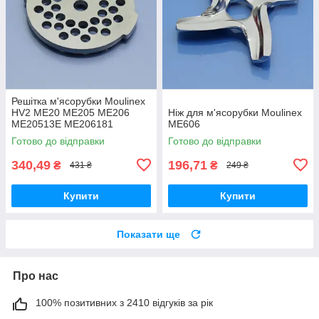
Решітка м'ясорубки Moulinex
HV2 ME20 ME205 ME206
Ніж для м'ясорубки Moulinex
ME20513E ME206181
ME606
ME208139 ME209139
Готово до відправки
Готово до відправки
котлетна 5мм нержавійка
оригінал
340,49
196,71
₴
₴
431 ₴
249 ₴
Купити
Купити
Показати ще
Про нас
100% позитивних з 2410 відгуків за рік