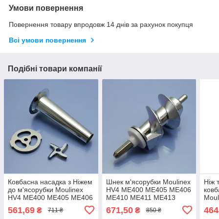
Умови повернення
Повернення товару впродовж 14 днів за рахунок покупця
Всі умови повернення
Подібні товари компанії
Ковбасна насадка з Ніжем
Шнек м'ясорубки Moulinex
Ніж 
до м'ясорубки Moulinex
HV4 ME400 ME405 ME406
ковб
HV4 ME400 ME405 ME406
ME410 ME411 ME413
Moul
ME410 ME411 ME413
ME415 ME44 ME45
ME4
561,69
671,50
464
₴
₴
711 ₴
850 ₴
ME416 ME44 ME45
оригінал
ME4