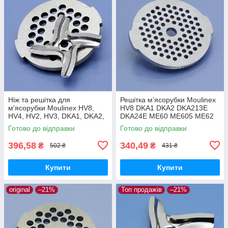
Ніж та решітка для
Решітка м’ясорубки Moulinex
м'ясорубки Moulinex HV8,
HV8 DKA1 DKA2 DKA213E
HV4, HV2, HV3, DKA1, DKA2,
DKA24E ME60 ME605 ME62
DKA213E, DKA24E, ME20,
ME606 ME65 ME651 ME656
Готово до відправки
Готово до відправки
ME400, ME416, ME62,
дрібна 3мм нержавійка
ME606, ME656
оригінал
396,58
340,49
₴
₴
502 ₴
431 ₴
Купити
Купити
original
–21%
Топ продажів
–21%