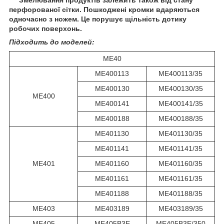
Змелювання продуктів залежить також від стану
перфорованої сітки. Пошкоджені кромки вдаряються
одночасно з ножем. Це порушує щільність дотику
робочих поверхонь.
Підходить до моделей:
ME40
ME400113
ME400113/35
ME400130
ME400130/35
ME400
ME400141
ME400141/35
ME400188
ME400188/35
ME401130
ME401130/35
ME401141
ME401141/35
ME401
ME401160
ME401160/35
ME401161
ME401161/35
ME401188
ME401188/35
ME403
ME403189
ME403189/35
ME405
ME405B3E
ME405B3E/350