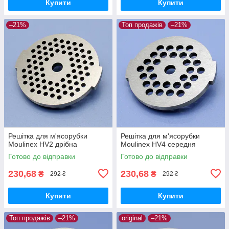
Купити
Купити
–21%
Топ продажів
–21%
Решітка для м'ясорубки
Решітка для м'ясорубки
Moulinex HV2 дрібна
Moulinex HV4 середня
Готово до відправки
Готово до відправки
230,68
230,68
₴
₴
292 ₴
292 ₴
Купити
Купити
Топ продажів
–21%
original
–21%