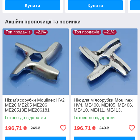
ME4
Купити
Купити
Акційні пропозиції та новинки
Топ продажів
–21%
Топ продажів
–21%
Ніж м'ясорубки Moulinex HV2
Ніж для м'ясорубки Moulinex
ME20 ME205 ME206
HV4, ME400, ME405, ME406,
ME20513E ME206181
ME410, ME411, ME413,
ME208139 ME209139 ME203
ME416, ME44, ME45
Готово до відправки
Готово до відправки
ME204 ME207 ME211
нержавійка
харчова нержавійка
196,71
196,71
₴
₴
249 ₴
249 ₴