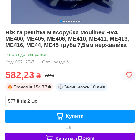
Ніж та решітка м'ясорубки Moulinex HV4,
ME400, ME405, ME406, ME410, ME411, ME413,
ME416, ME44, ME45 груба 7,5мм нержавійка
Готово до відправки
Код: 067125-7
Опт і роздріб
582,23
₴
737 ₴
Економія
154.77 ₴
Залишилось
10 днів
577 ₴
від 2 шт.
Купити
або
Купити з