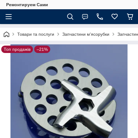
Ремонтируем Сами
Товари та послуги
Запчастини м'ясорубки
Запчастин
Топ продажів
–21%