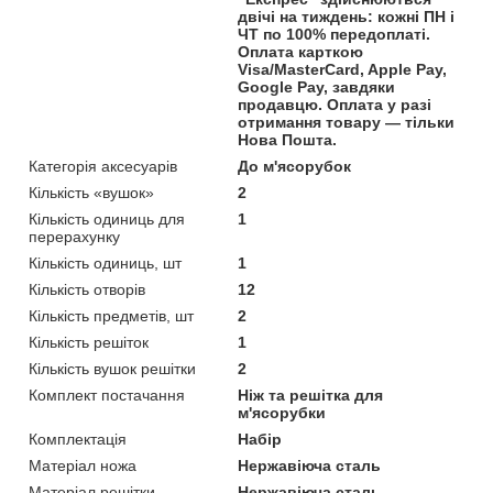
двічі на тиждень: кожні ПН і
ЧТ по 100% передоплаті.
Оплата карткою
Visa/MasterCard, Apple Pay,
Google Pay, завдяки
продавцю. Оплата у разі
отримання товару — тільки
Нова Пошта.
Категорія аксесуарів
До м'ясорубок
Кількість «вушок»
2
Кількість одиниць для
1
перерахунку
Кількість одиниць, шт
1
Кількість отворів
12
Кількість предметів, шт
2
Кількість решіток
1
Кількість вушок решітки
2
Комплект постачання
Ніж та решітка для
м'ясорубки
Комплектація
Набір
Матеріал ножа
Нержавіюча сталь
Матеріал решітки
Нержавіюча сталь