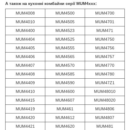
А також на кухонні комбайни серії MUM4xxx:
MUM4008
MUM4500
MUM4700
MUM4010
MUM4505
MUM4701
MUM4400
MUM4523
MUM471
MUM4404
MUM4525
MUM4750
MUM4405
MUM4555
MUM4756
MUM4406
MUM4565
MUM4757
MUM4407
MUM4570
MUM4770
MUM4408
MUM4585
MUM4780
MUM4409
MUM4590
MUM47Z1
MUM4410
MUM4600
MUM48010
MUM4415
MUM4607
MUM48020
MUM4419
MUM461
MUM4806
MUM4420
MUM4612
MUM4807
MUM4421
MUM4620
MUM481