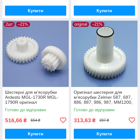
Купити
Купити
2шт
–21%
original
–21%
Шестерні для м'ясорубки
Оригінал шестерня для
Ardesto MGL-1730R MGL-
м'ясорубки Zelmer 587, 687,
1790R оригінал
886, 887, 986, 987, MM1200,
MM1000, MM2000 приводна
Готово до відправки
Готово до відправки
велика біла харчовий пластик
516,66
313,63
₴
₴
654 ₴
397 ₴
Купити
Купити