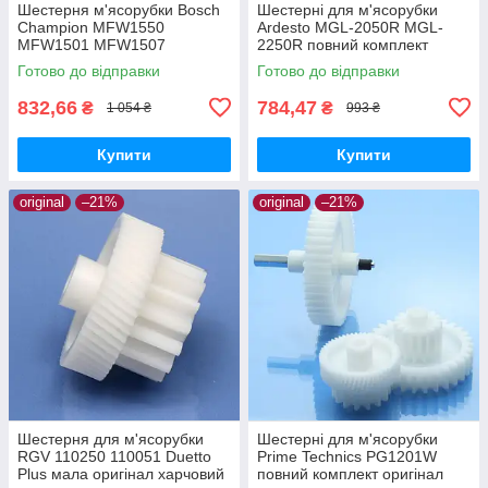
Шестерня м'ясорубки Bosch
Шестерні для м'ясорубки
Champion MFW1550
Ardesto MGL-2050R MGL-
MFW1501 MFW1507
2250R повний комплект
MFW1511 MFW1545 SFW1
оригінал харчовий пластик
Готово до відправки
Готово до відправки
CNFW2 оригінал Ø68 h25
z=16/50
832,66
784,47
₴
₴
1 054 ₴
993 ₴
Купити
Купити
original
–21%
original
–21%
Шестерня для м'ясорубки
Шестерні для м'ясорубки
RGV 110250 110051 Duetto
Prime Technics PG1201W
Plus мала оригінал харчовий
повний комплект оригінал