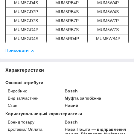
MUM5GD4S
MUM5RB4P
MUM5W4P
MUM5GD7P
MUM5RB4S
MUM5W4S
MUM5GD7S
MUM5RB7P
MUM5W7P
MUM5GG4P
MUM5RB7S
MUM5W7S
MUM5GG4S
MUM5RD4P
MUM5WB4P
Приховати
Характеристики
Основні атрибути
Виробник
Bosch
Вид запчастини
Муфта запобіжна
Стан
Новий
Користувальницькі характеристики
Бренд товару
Bosch
Доставка/ Оплата
Нова Пошта — відправлення
щодня. Відправки Укріплеєм