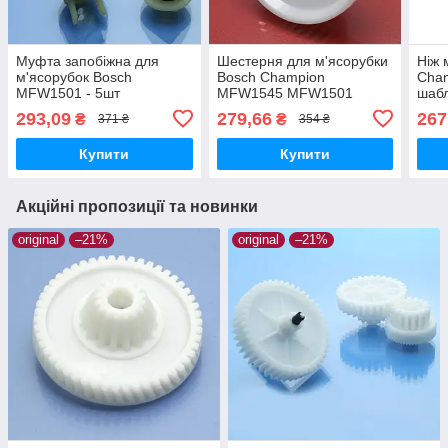
Муфта запобіжна для
Шестерня для м'ясорубки
Ніж 
м'ясорубок Bosch
Bosch Champion
Cha
MFW1501 - 5шт
MFW1545 MFW1501
шаб
MFW1507 MFW1550
293,09
279,66
267
₴
₴
371 ₴
354 ₴
MFW1511 SFW1 CNFW2
Купити
Купити
Акційні пропозиції та новинки
original
–21%
original
–21%