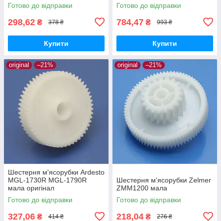
пластик
харчовий пластик
Готово до відправки
Готово до відправки
298,62
784,47
₴
₴
378 ₴
993 ₴
Купити
Купити
original
–21%
original
–21%
Шестерня м'ясорубки Ardesto
MGL-1730R MGL-1790R
Шестерня м'ясорубки Zelmer
мала оригінал
ZMM1200 мала
Готово до відправки
Готово до відправки
327,06
218,04
₴
₴
414 ₴
276 ₴