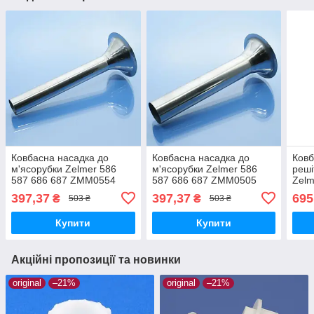
Ковбасна насадка до
Ковбасна насадка до
Ковб
м'ясорубки Zelmer 586
м'ясорубки Zelmer 586
реші
587 686 687 ZMM0554
587 686 687 ZMM0505
Zelm
ZMM0805 ZMM0815
ZMM0805 ZMM0815
MM20
397,37
397,37
695
₴
₴
503 ₴
503 ₴
ZMM0854 ZMM0954
ZMM0854 ZMM0905
ZMM
ZMM1005 ZMM1006
ZMM0954 ZMM1005
ZMM
Купити
Купити
ZMM1054 ZMM1554 19мм
ZMM1006 ZMM1554 25мм
Акційні пропозиції та новинки
original
–21%
original
–21%