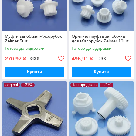
Муфти запобіжні м'ясорубок
Оригінал муфта запобіжна
Zelmer 5шт
для м'ясорубок Zelmer 10шт
Готово до відправки
Готово до відправки
270,97
496,91
₴
₴
343 ₴
629 ₴
Купити
Купити
original
–21%
Топ продажів
–21%