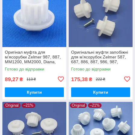
Оригінал муфта для
Оригінальні муфти запобіжні
м'ясорубки Zelmer 987, 887,
для м'ясорубок Zelmer 587,
MM1200, MM2000, Diana,
687, 886, 887, 986, 987,
Expressive, ZMM5548W,
MM1200, MM1000, MM2000
Готово до відправки
Готово до відправки
ZMM1589, ZMM2088
89,27
175,38
₴
₴
113 ₴
222 ₴
Купити
Купити
Original
–21%
Original
–21%