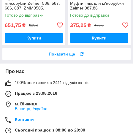
м'ясорубки Zelmer 586, 587,
Муфти і ніж для м'ясорубки
686, 687, ZMM0505,
Zelmer 987.86
ZMM0554, ZMM0805,
Готово до відправки
Готово до відправки
ZMM0815, ZMM0854,
ZMM0905, ZMM0954,
651,75
375,25
₴
₴
825 ₴
475 ₴
ZMM1005
Купити
Купити
Показати ще
Про нас
100% позитивних з 2411 відгуків за рік
Працює з 29.08.2016
м. Вінниця
Вінниця, Україна
Контакти
Сьогодні працює з 08:00 до 20:00