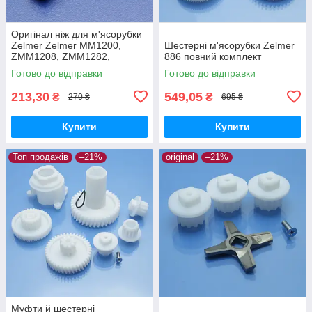
Оригінал ніж для м'ясорубки
Zelmer Zelmer MM1200,
Шестерні м'ясорубки Zelmer
ZMM1208, ZMM1282,
886 повний комплект
ZMM1283, ZMM1284,
Готово до відправки
Готово до відправки
ZMM1288, ZMM1289,
ZMM1298
213,30
549,05
₴
₴
270 ₴
695 ₴
Купити
Купити
Топ продажів
–21%
original
–21%
Муфти й шестерні