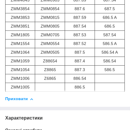
ZMM4045
ZMM0905
887.89
687.54
ZMM3854
ZMM0854
887.6
687.5
ZMM3853
ZMM0815
887.59
686.5 A
ZMM3851
ZMM0805
887.54
686.5
ZMM1805
ZMM0705
887.53
587.54
ZMM1554
ZMM0554
887.52
586.5 A
ZMM1064
ZMM0505
887.5
586.54 A
ZMM1059
Z88654
887.4
586.54
ZMM1054
Z8865
887.3
586.5
ZMM1006
Z6865
886.54
ZMM1005
886.5
Приховати
Характеристики
Основні атрибути