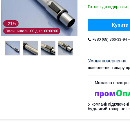
Готово до відправки
–21%
Купити
Залишилось
0
0
днів
0
0
0
0
0
0
+380 (68) 366-33-94
повернення товару п
У компанії підключені
будь-який товар не п