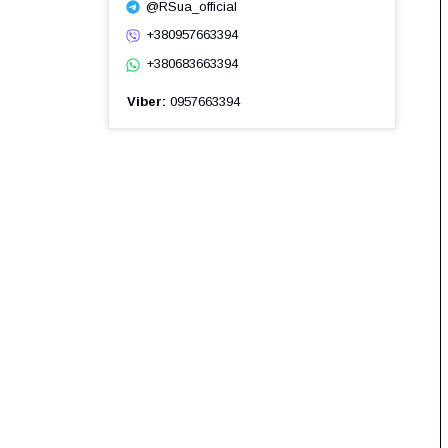
@RSua_official
+380957663394
+380683663394
Viber
0957663394