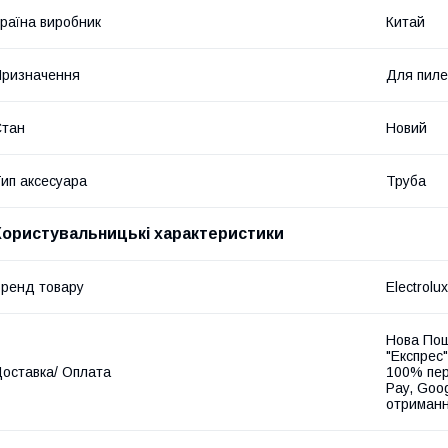
раїна виробник
Китай
ризначення
Для пиле
Стан
Новий
ип аксесуара
Труба
Користувальницькі характеристики
ренд товару
Electrolux
Нова Пош
"Експрес"
оставка/ Оплата
100% пер
Pay, Goo
отриманн