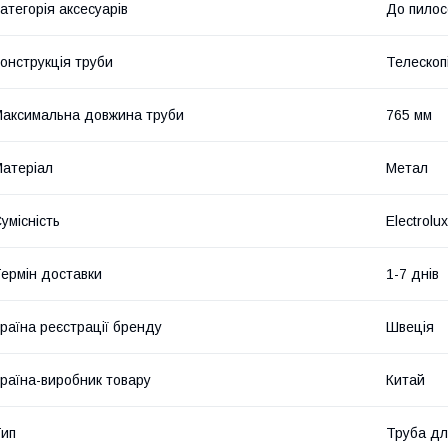
атегорія аксесуарів
До пилос
онструкція труби
Телескопі
аксимальна довжина труби
765 мм
атеріал
Метал
умісність
Electrolux
ермін доставки
1-7 днів
раїна реєстрації бренду
Швеція
раїна-виробник товару
Китай
ип
Труба дл