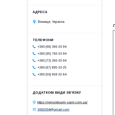
Вінниця, Україна
П
+380 (68) 366-33-94
+380 (95) 766-33-94
+380 (73) 366-33-94
+380 (67) 885-33-25
+380 (50) 958-32-64
https://remontiruem-sami.com.ua/
3663394@gmail.com