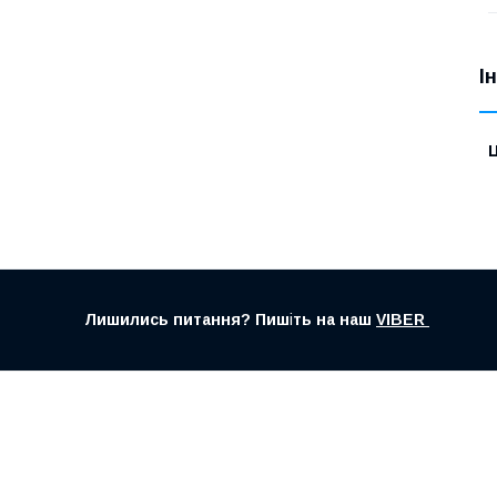
І
Ц
Лишились питання? Пиш
і
ть на наш
VIBER