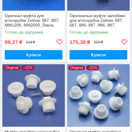
Оригінал муфта для
Оригінальні муфти запобіжні
м'ясорубки Zelmer 987, 887,
для м'ясорубок Zelmer 587,
MM1200, MM2000, Diana,
687, 886, 887, 986, 987,
Expressive, ZMM5548W,
MM1200, MM1000, MM2000
Готово до відправки
Готово до відправки
ZMM1589, ZMM2088
89,27
175,38
₴
₴
113 ₴
222 ₴
Купити
Купити
Original
–21%
Original
–21%
Муфти запобіжні м'ясорубок
Оригінал муфта запобіжна