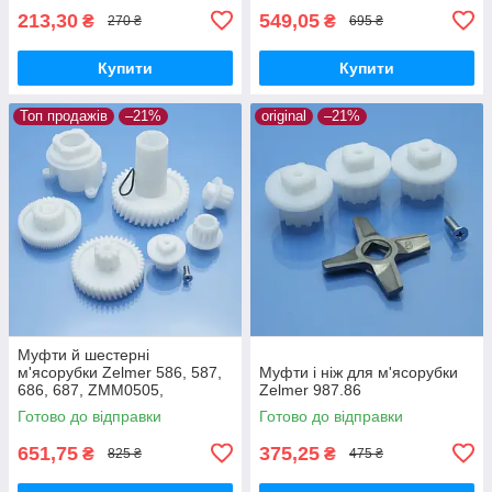
ZMM1298
213,30
549,05
₴
₴
270 ₴
695 ₴
Купити
Купити
Топ продажів
–21%
original
–21%
Муфти й шестерні
м'ясорубки Zelmer 586, 587,
Муфти і ніж для м'ясорубки
686, 687, ZMM0505,
Zelmer 987.86
ZMM0554, ZMM0805,
Готово до відправки
Готово до відправки
ZMM0815, ZMM0854,
ZMM0905, ZMM0954,
651,75
375,25
₴
₴
825 ₴
475 ₴
ZMM1005