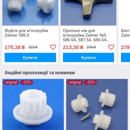
Муфти для м'ясорубки
Оригінал ніж для
Шест
Zelmer 586.5
м'ясорубки Zelmer №5
Zelm
586.5A, 587.54, 686.5A,
ZMM0554, ZMM0805,
175,38
213,30
278
₴
₴
222 ₴
270 ₴
ZMM0854, ZMM0954,
ZMM1005, ZMM1054
Купити
Купити
Акційні пропозиції та новинки
original
–21%
original
–21%