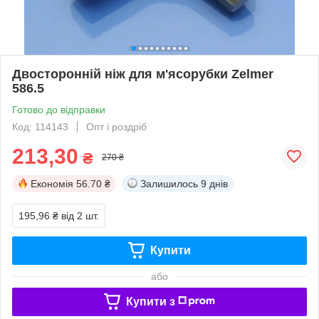
Двосторонній ніж для м'ясорубки Zelmer
586.5
Готово до відправки
Код: 114143
Опт і роздріб
213,30
₴
270 ₴
Економія
56.70 ₴
Залишилось
9 днів
195,96 ₴
від 2 шт.
Купити
або
Купити з