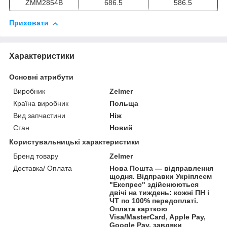
ZMM2854B
686.5
586.5
Приховати
Характеристики
Основні атрибути
Виробник
Zelmer
Країна виробник
Польща
Вид запчастини
Ніж
Стан
Новий
Користувальницькі характеристики
Бренд товару
Zelmer
Доставка/ Оплата
Нова Пошта — відправлення
щодня. Відправки Укріплеєм
"Експрес" здійснюються
двічі на тиждень: кожні ПН і
ЧТ по 100% передоплаті.
Оплата карткою
Visa/MasterCard, Apple Pay,
Google Pay, завдяки