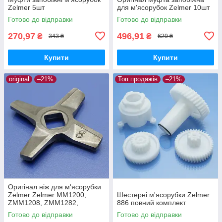
Zelmer 5шт
для м'ясорубок Zelmer 10шт
Готово до відправки
Готово до відправки
270,97
496,91
₴
₴
343 ₴
629 ₴
Купити
Купити
original
–21%
Топ продажів
–21%
Оригінал ніж для м'ясорубки
Zelmer Zelmer MM1200,
Шестерні м'ясорубки Zelmer
ZMM1208, ZMM1282,
886 повний комплект
ZMM1283, ZMM1284,
Готово до відправки
Готово до відправки
ZMM1288, ZMM1289,