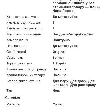
продавцю. Оплата у разі
отримання товару — тільки
Нова Пошта.
Категорія аксесуарів
До м'ясорубок
Кількість одиниць, шт
1
Кількість предметів, шт
1
Комплект постачання
Ніж для м'ясорубки 1шт
Комплектація
Поштучно
Призначення
До м'ясорубок
Особливості
Original
Сумісність
Zelmer
Термін доставки
1-7 днів
Країна реєстрації бренду
Польща
Країна-виробник товару
Польща
Сфера використання
Для бару, Для дому, Для
шпиталю, Для ресторану
Тип
Ножі
Матеріал
Матеріал
Метал