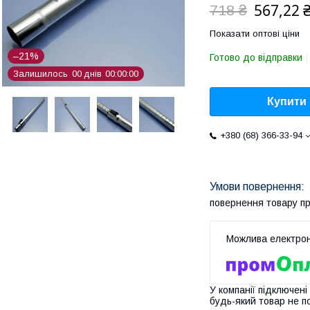
567,22 
718 ₴
Показати оптові ціни
–21%
Готово до відправки
Залишилось
0
0
днів
0
0
0
0
0
0
Купити
+380 (68) 366-33-94
повернення товару п
У компанії підключені
будь-який товар не п