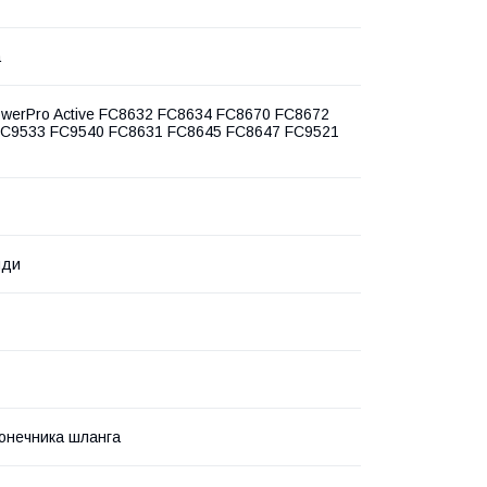
а
PowerPro Active FC8632 FC8634 FC8670 FC8672
FC9533 FC9540 FC8631 FC8645 FC8647 FC9521
нди
конечника шланга