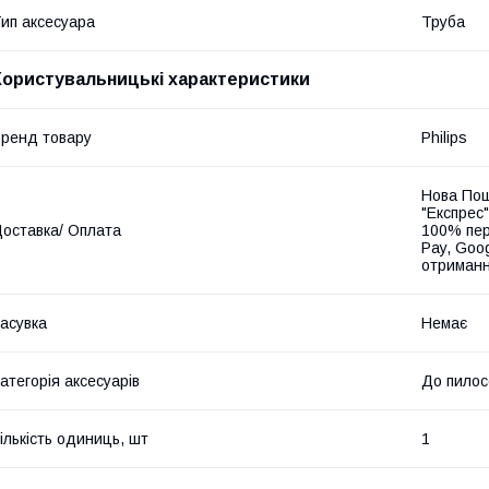
ип аксесуара
Труба
Користувальницькі характеристики
ренд товару
Philips
Нова Пош
"Експрес"
оставка/ Оплата
100% пер
Pay, Goo
отриманн
асувка
Немає
атегорія аксесуарів
До пилос
ількість одиниць, шт
1