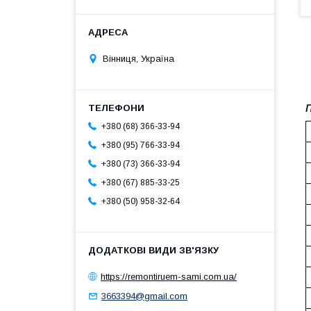
Вінниця, Україна
П
+380 (68) 366-33-94
+380 (95) 766-33-94
+380 (73) 366-33-94
+380 (67) 885-33-25
+380 (50) 958-32-64
https://remontiruem-sami.com.ua/
3663394@gmail.com