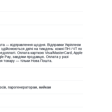
та — відправлення щодня. Відправки Укріплеєм
 здійснюються двічі на тиждень: кожні ПН і ЧТ по
едоплаті. Оплата карткою Visa/MasterCard, Apple
gle Pay, завдяки продавцю. Оплата у разі
я товару — тільки Нова Пошта.
осів, парогенераторам, мийкам