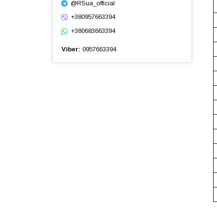
@RSua_official
+380957663394
+380683663394
Viber
0957663394