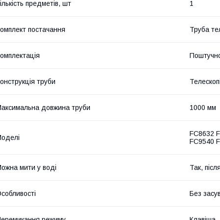
ількість предметів, шт
1
омплект постачання
Труба те
омплектація
Поштучн
онструкція труби
Телескопі
аксимальна довжина труби
1000 мм
FC8632 
оделі
FC9540 
ожна мити у воді
Так, піс
собливості
Без засу
еремикання режиму
Клавіша