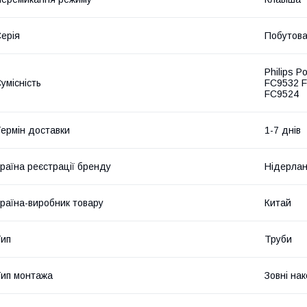
ерія
Побутов
Philips 
умісність
FC9532 
FC9524
ермін доставки
1-7 днів
раїна реєстрації бренду
Нідерла
раїна-виробник товару
Китай
ип
Труби
ип монтажа
Зовні на