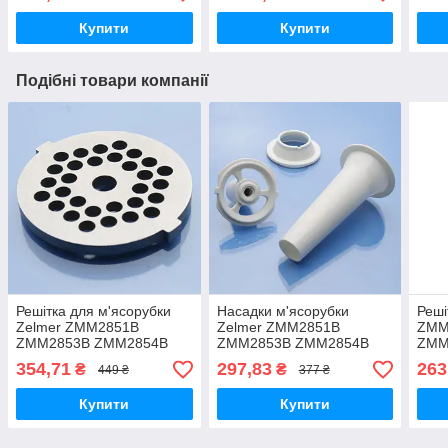
Купити
Купити
Подібні товари компанії
Решітка для м'ясорубки
Насадки м'ясорубки
Реші
Zelmer ZMM2851B
Zelmer ZMM2851B
ZMM
ZMM2853B ZMM2854B
ZMM2853B ZMM2854B
ZMM
ZMM2855B ZMM4045B
ZMM2855B ZMM4045B
ZMM
354,71
297,83
263
₴
₴
449 ₴
377 ₴
SHGL806A нержавійка для
SHGL806A кеббе та
ковб
котлет
ковбасна
Купити
Купити