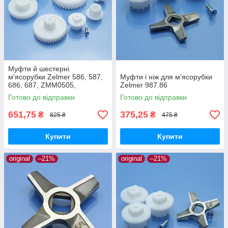
Муфти й шестерні
м'ясорубки Zelmer 586, 587,
Муфти і ніж для м'ясорубки
686, 687, ZMM0505,
Zelmer 987.86
ZMM0554, ZMM0805,
Готово до відправки
Готово до відправки
ZMM0815, ZMM0854,
ZMM0905, ZMM0954,
651,75
375,25
₴
₴
825 ₴
475 ₴
ZMM1005
Купити
Купити
original
–21%
original
–21%