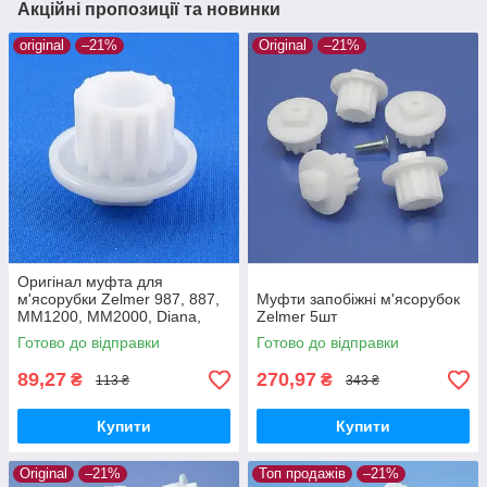
Акційні пропозиції та новинки
original
–21%
Original
–21%
Оригінал муфта для
м'ясорубки Zelmer 987, 887,
Муфти запобіжні м'ясорубок
MM1200, MM2000, Diana,
Zelmer 5шт
Expressive, ZMM5548W,
Готово до відправки
Готово до відправки
ZMM1589, ZMM2088
89,27
270,97
₴
₴
113 ₴
343 ₴
Купити
Купити
Original
–21%
Топ продажів
–21%