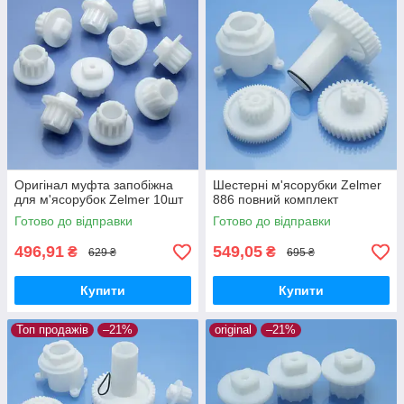
Оригінал муфта запобіжна
Шестерні м'ясорубки Zelmer
для м'ясорубок Zelmer 10шт
886 повний комплект
Готово до відправки
Готово до відправки
496,91
549,05
₴
₴
629 ₴
695 ₴
Купити
Купити
Топ продажів
–21%
original
–21%