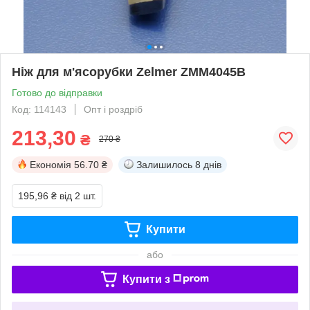
Ніж для м'ясорубки Zelmer ZMM4045B
Готово до відправки
Код: 114143
Опт і роздріб
213,30
₴
270 ₴
Економія
56.70 ₴
Залишилось
8 днів
195,96 ₴
від 2 шт.
Купити
або
Купити з