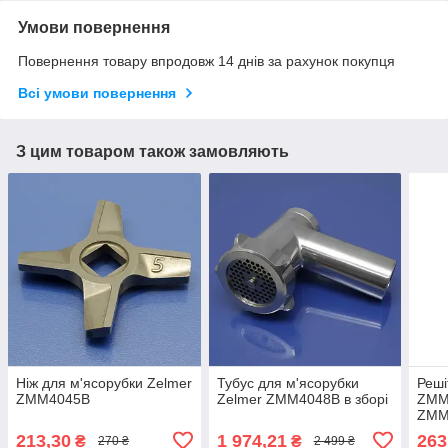
Умови повернення
Повернення товару впродовж 14 днів за рахунок покупця
Всі умови повернення
З цим товаром також замовляють
Ніж для м'ясорубки Zelmer
Тубус для м'ясорубки
Реші
ZMM4045B
Zelmer ZMM4048B в зборі
ZMM
ZMM
ZMM
213,30
1 974,21
263
₴
₴
270 ₴
2 499 ₴
ковб