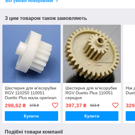
Всі умови повернення
З цим товаром також замовляють
Шестерня для м'ясорубки
Шестерня для м'ясорубки
Ніж 
RGV 110250 110051
RGV Duetto Plus 110051
Duet
Duetto Plus мала оригінал
середня
харчовий пластик
298,62
397,37
329
₴
₴
378 ₴
503 ₴
Купити
Купити
Подібні товари компанії