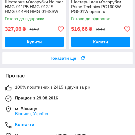
Шестерня м'ясорубки Holmer
Шестерні для м'ясорубки
HMG-011PB HMG-012JS
Prime Technics PG1603W
HMG-014PB HMG-016SSW
PG801W оригінал
HMG-017PSW HMG-014PW
Готово до відправки
Готово до відправки
мала оригінал
327,06
516,66
₴
₴
414 ₴
654 ₴
Купити
Купити
Показати ще
Про нас
100% позитивних з 2415 відгуків за рік
Працює з 29.08.2016
м. Вінниця
Вінниця, Україна
Контакти