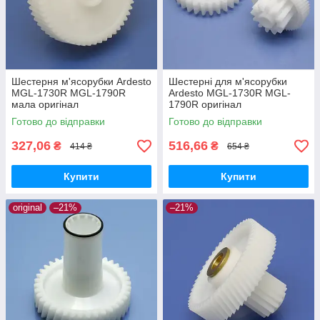
Шестерня м'ясорубки Ardesto
Шестерні для м'ясорубки
MGL-1730R MGL-1790R
Ardesto MGL-1730R MGL-
мала оригінал
1790R оригінал
Готово до відправки
Готово до відправки
327,06
516,66
₴
₴
414 ₴
654 ₴
Купити
Купити
original
–21%
–21%