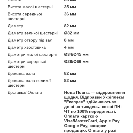
Висота малої шестерні
35 мм
Висота середньої
36 мм
шестерні
Діаметр
82 мм
Діаметр великої шестерні
Ø82 мм
Діаметр отвору під вал
8 мм
Діаметр хвостовика
4 мм
Діаметри малої шестерні
Ø34/Ø45 мм
Діаметри середньої
Ø28/Ø66 мм
шестерні
Довжина вала
82 мм
Довжина вала великої
82 мм
шестерні
Доставка/ Оплата
Нова Пошта — відправлення
щодня. Відправки Укріплеєм
"Експрес" здійснюються
двічі на тиждень: кожні ПН і
ЧТ по 100% передоплаті.
Оплата карткою
Visa/MasterCard, Apple Pay,
Google Pay, завдяки
продавцю. Оплата у разі