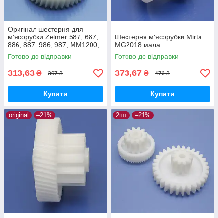
Оригінал шестерня для
м'ясорубки Zelmer 587, 687,
Шестерня м'ясорубки Mirta
886, 887, 986, 987, MM1200,
MG2018 мала
MM1000, MM2000 приводна
Готово до відправки
Готово до відправки
велика біла харчовий пластик
313,63
373,67
₴
₴
397 ₴
473 ₴
Купити
Купити
original
–21%
2шт
–21%