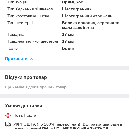
Тип зубців
Прямі, косі
Тип з'єднання зі шнеком
Шестигранник
Тип хвостовика шнека
Шестигранний стрижень
Тип шестерні
Велика основна, середня та
мала запобіжна
Товщина
17 мм
Товщина великої шестерні
17 мм
Колір
Білий
Приховати
Відгуки про товар
Ще немає відгуків про цей товар
Умови доставки
Нова Пошта
УКРПОШТА (по 100% передоплаті). Відправка два рази в
тиждень: кожні ПН та ЧТ - НЕ РЕКОМЕНДУЄТЬСЯ