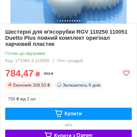
Шестерні для м'ясорубки RGV 110250 110051
Duetto Plus повний комплект оригінал
харчовий пластик
Готово до відправки
Код: 171084-3-110250
Опт і роздріб
784,47
₴
993 ₴
Економія
208.53 ₴
Залишилось
8 днів
755 ₴
від 2 шт.
Купити
або
Купити з