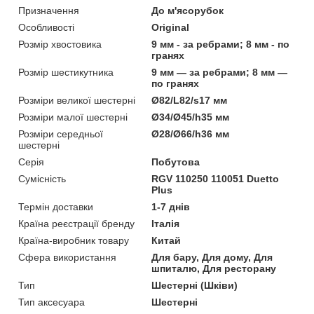
Призначення
До м'ясорубок
Особливості
Original
Розмір хвостовика
9 мм - за ребрами; 8 мм - по
гранях
Розмір шестикутника
9 мм — за ребрами; 8 мм —
по гранях
Розміри великої шестерні
Ø82/L82/s17 мм
Розміри малої шестерні
Ø34/Ø45/h35 мм
Розміри середньої
Ø28/Ø66/h36 мм
шестерні
Серія
Побутова
Сумісність
RGV 110250 110051 Duetto
Plus
Термін доставки
1-7 днів
Країна реєстрації бренду
Італія
Країна-виробник товару
Китай
Сфера використання
Для бару, Для дому, Для
шпиталю, Для ресторану
Тип
Шестерні (Шківи)
Тип аксесуара
Шестерні