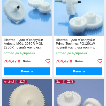
Шестерні для м'ясорубки
Шестерні для м'ясорубки
Ardesto MGL-2050R MGL-
Prime Technics PG1201W
2250R повний комплект
повний комплект оригінал
оригінал харчовий пластик
харчовий пластик
Готово до відправки
Готово до відправки
784,47
784,47
₴
₴
993 ₴
993 ₴
Купити
Купити
original
–21%
2шт
–21%