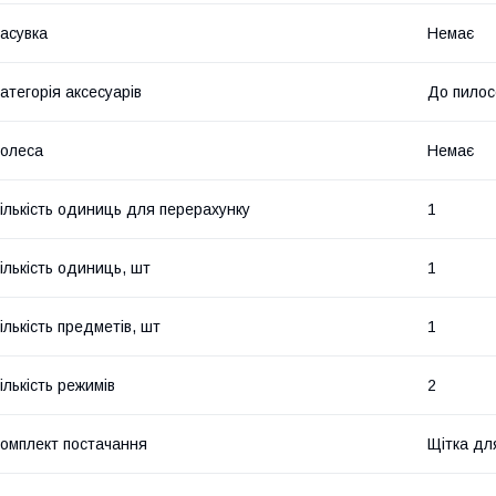
асувка
Немає
атегорія аксесуарів
До пилос
олеса
Немає
ількість одиниць для перерахунку
1
ількість одиниць, шт
1
ількість предметів, шт
1
ількість режимів
2
омплект постачання
Щітка дл