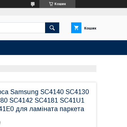
Кошик
Кошик
оса Samsung SC4140 SC4130
80 SC4142 SC4181 SC41U1
1E0 для ламіната паркета
₴