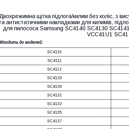
Двохрежимна щітка підлога/килим без коліс, з в
та антистатичними накладками для килимів, підлог
для пилососа Samsung SC4140 SC4130 SC414
VCC41U1 SC41
ідходить до моделей:
SC4110
SC4111
SC4112
SC4120
SC4130
SC4131
SC4132
SC4135
SC4137