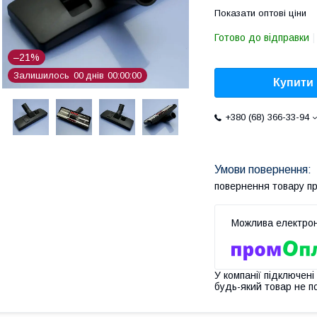
Показати оптові ціни
Готово до відправки
–21%
Залишилось
0
0
днів
0
0
0
0
0
0
Купити
+380 (68) 366-33-94
повернення товару п
У компанії підключені
будь-який товар не п