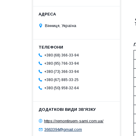
Вінниця, Україна
П
+380 (68) 366-33-94
+380 (95) 766-33-94
+380 (73) 366-33-94
+380 (67) 885-33-25
+380 (50) 958-32-64
https://remontiruem-sami.com.ua/
3663394@gmail.com