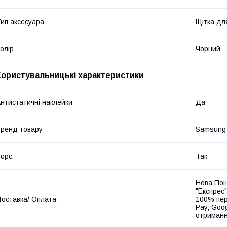
ип аксесуара
Щітка дл
олір
Чорний
Користувальницькі характеристики
нтистатичні наклейки
Да
ренд товару
Samsung
орс
Так
Нова Пош
"Експрес"
оставка/ Оплата
100% пер
Pay, Goo
отриманн