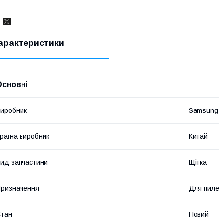
арактеристики
Основні
иробник
Samsung
раїна виробник
Китай
ид запчастини
Щітка
ризначення
Для пиле
Стан
Новий