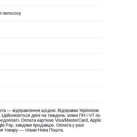
я пилососу
та — відправлення щодня. Відправки Укріплеєм
 здійснюються двічі на тиждень: кожні ПН і ЧТ по
едоплаті. Оплата карткою Visa/MasterCard, Apple
gle Pay, завдяки продавцю. Оплата у разі
я товару — тільки Нова Пошта.