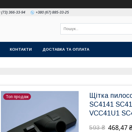
 (73) 366-33-94
+380 (67) 885-33-25
КОНТАКТИ
ДОСТАВКА ТА ОПЛАТА
Щітка пилос
Топ продаж
SC4141 SC41
VCC41U1 SC4
468,47 
593 ₴