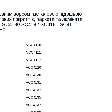
исувним ворсом, металевою підошвою
ових покриттів, паркета та ламіната
1 SC4180 SC4142 SC4181 SC41U1
E0
VCC4110
VCC4111
VCC4112
VCC4120
VCC4130
VCC4131
VCC4132
VCC4135
VCC4137