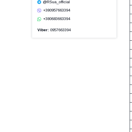
@RSua_official
+380957663394
+380683663394
Viber
0957663394