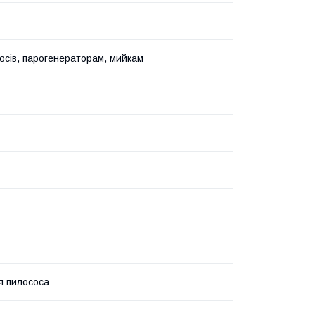
осів, парогенераторам, мийкам
я пилососа