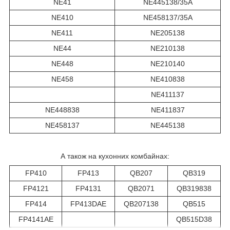
NE41
NE445138/35A
NE410
NE458137/35A
NE411
NE205138
NE44
NE210138
NE448
NE210140
NE458
NE410838
NE411137
NE448838
NE411837
NE458137
NE445138
А також на кухонних комбайнах:
FP410
FP413
QB207
QB319
FP4121
FP4131
QB2071
QB319838
FP414
FP413DAE
QB207138
QB515
FP4141AE
QB515D38