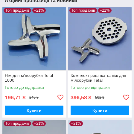
Акційні пропозиції та новинки
Топ продажів
–21%
Топ продажів
–21%
Ніж для м'ясорубки Tefal
Комплект решітка та ніж для
1800
м'ясорубки Tefal
Готово до відправки
Готово до відправки
196,71
396,58
₴
₴
249 ₴
502 ₴
Купити
Купити
Топ продажів
–21%
–21%