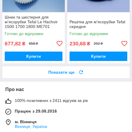
Шнек та шестерня для
м'ясорубки Tefal Le Hachoir
Решітка для м'ясорубки Tefal
1500 1700 1800 ME701
середня
ME710 8574.84 ME700188
Готово до відправки
Готово до відправки
8574.88 ME701188
ME71083E
677,82
230,68
₴
₴
858 ₴
292 ₴
Купити
Купити
Показати ще
Про нас
100% позитивних з 2411 відгуків за рік
Працює з 29.08.2016
м. Вінниця
Вінниця, Україна