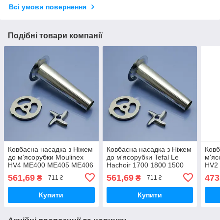
Всі умови повернення
Подібні товари компанії
Ковбасна насадка з Ніжем
Ковбасна насадка з Ніжем
Ковб
до м'ясорубки Moulinex
до м'ясорубки Tefal Le
м'яс
HV4 ME400 ME405 ME406
Hachoir 1700 1800 1500
HV2
ME410 ME411 ME413
ME701 ME710 8574.84
NE4
561,69
561,69
473
₴
₴
711 ₴
711 ₴
ME416 ME44 ME45
ME700188 8574.88
NE4
ME701188 ME71083E
NE2
Купити
Купити