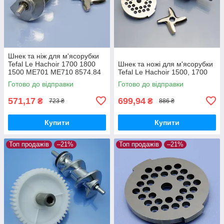
Шнек та ніж для м'ясорубки
Tefal Le Hachoir 1700 1800
Шнек та ножі для м'ясорубки
1500 ME701 ME710 8574.84
Tefal Le Hachoir 1500, 1700
ME700188 8574.88
Готово до відправки
Готово до відправки
ME701188 ME71083E
571,17
699,94
₴
₴
723 ₴
886 ₴
Купити
Купити
Топ продажів
–21%
Топ продажів
–21%