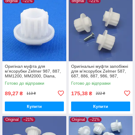
original
–21%
original
–21%
Оригінал муфта для
Оригінальні муфти запобіжні
м'ясорубки Zelmer 987, 887,
для м'ясорубок Zelmer 587,
MM1200, MM2000, Diana,
687, 886, 887, 986, 987,
Expressive, ZMM5548W,
MM1200, MM1000, MM2000
Готово до відправки
Готово до відправки
ZMM1589, ZMM2088
89,27
175,38
₴
₴
113 ₴
222 ₴
Купити
Купити
Original
–21%
Original
–21%