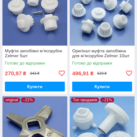
Муфти запобіжні м'ясорубок
Оригінал муфта запобіжна
Zelmer 5шт
для м'ясорубок Zelmer 10шт
Готово до відправки
Готово до відправки
270,97
496,91
₴
₴
343 ₴
629 ₴
Купити
Купити
original
–21%
Топ продажів
–21%