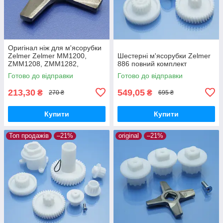
Оригінал ніж для м'ясорубки
Zelmer Zelmer MM1200,
Шестерні м'ясорубки Zelmer
ZMM1208, ZMM1282,
886 повний комплект
ZMM1283, ZMM1284,
Готово до відправки
Готово до відправки
ZMM1288, ZMM1289,
ZMM1298
213,30
549,05
₴
₴
270 ₴
695 ₴
Купити
Купити
Топ продажів
–21%
original
–21%