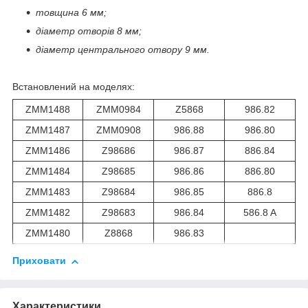
товщина 6 мм;
діаметр отворів 8 мм;
діаметр центрального отвору 9 мм.
Встановлений на моделях:
ZMM1488
ZMM0984
Z5868
986.82
ZMM1487
ZMM0908
986.88
986.80
ZMM1486
Z98686
986.87
886.84
ZMM1484
Z98685
986.86
886.80
ZMM1483
Z98684
986.85
886.8
ZMM1482
Z98683
986.84
586.8 A
ZMM1480
Z8868
986.83
Приховати
Характеристики