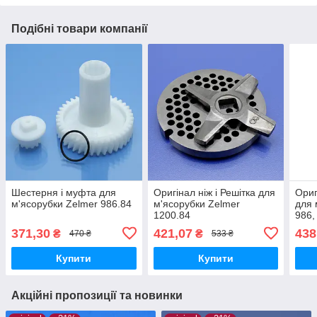
Подібні товари компанії
Шестерня і муфта для
Оригінал ніж і Решітка для
Ориг
м'ясорубки Zelmer 986.84
м'ясорубки Zelmer
для 
1200.84
986,
ZMM
371,30
421,07
438
₴
₴
470 ₴
533 ₴
одно
Купити
Купити
Акційні пропозиції та новинки