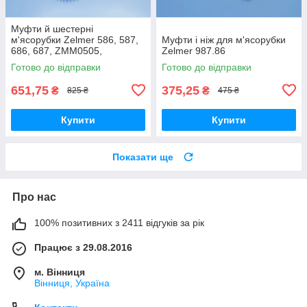
Муфти й шестерні
м'ясорубки Zelmer 586, 587,
Муфти і ніж для м'ясорубки
686, 687, ZMM0505,
Zelmer 987.86
ZMM0554, ZMM0805,
Готово до відправки
Готово до відправки
ZMM0815, ZMM0854,
ZMM0905, ZMM0954,
651,75
375,25
₴
₴
825 ₴
475 ₴
ZMM1005
Купити
Купити
Показати ще
Про нас
100% позитивних з 2411 відгуків за рік
Працює з 29.08.2016
м. Вінниця
Вінниця, Україна