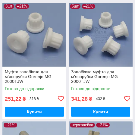
3шт
–21%
5шт
–21%
Муфта запобіжна для
Запобіжна муфта для
м'ясорубки Gorenje MG
м'ясорубки Gorenje MG
2000TJW
2000TJW
Готово до відправки
Готово до відправки
251,22
341,28
₴
₴
318 ₴
432 ₴
Купити
Купити
–21%
нержавейка
–21%