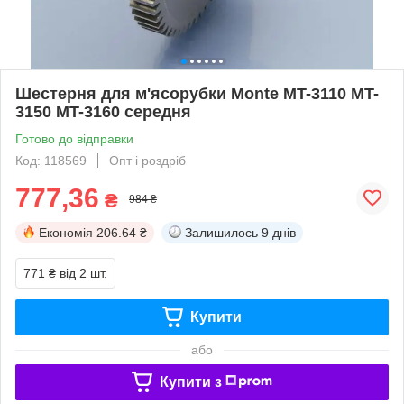
Шестерня для м'ясорубки Monte MT-3110 MT-
3150 MT-3160 середня
Готово до відправки
Код: 118569
Опт і роздріб
777,36
₴
984 ₴
Економія
206.64 ₴
Залишилось
9 днів
771 ₴
від 2 шт.
Купити
або
Купити з