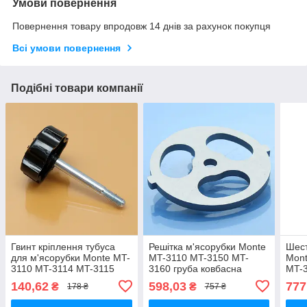
Умови повернення
Повернення товару впродовж 14 днів за рахунок покупця
Всі умови повернення
Подібні товари компанії
Гвинт кріплення тубуса
Решітка м'ясорубки Monte
Шест
для м'ясорубки Monte MT-
MT-3110 MT-3150 MT-
Mont
3110 MT-3114 MT-3115
3160 груба ковбасна
MT-
MT-3150 MT-3160
оригінал нержавійка
140,62
598,03
777
₴
₴
178 ₴
757 ₴