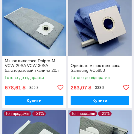
Мішок пилососа Dnipro-M
VCW-20SA VCW-30SA
Оригінал мішок пилососа
багаторазовий тканина 20л
Samsung VC5853
Готово до відправки
Готово до відправки
678,61
263,07
₴
₴
859 ₴
333 ₴
Купити
Купити
Топ продажів
–21%
Топ продажів
–21%