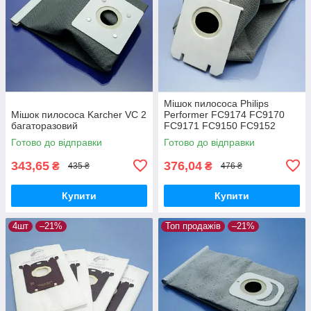
Мішок пилососа Philips
Мішок пилососа Karcher VC 2
Performer FC9174 FC9170
багаторазовий
FC9171 FC9150 FC9152
FC9160 FC9162 FC9166
Готово до відправки
Готово до відправки
FC9173 FC9175 FC9176
багаторазовий
343,65
376,04
₴
₴
435 ₴
476 ₴
Купити
Купити
4шт
–21%
Топ продажів
–21%