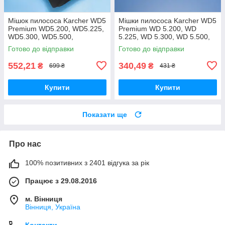
Мішок пилососа Karcher WD5
Мішки пилососа Karcher WD5
Premium WD5.200, WD5.225,
Premium WD 5.200, WD
WD5.300, WD5.500,
5.225, WD 5.300, WD 5.500,
WD5.470, WD5.260,
WD 5.470, WD 5.260, WD
Готово до відправки
Готово до відправки
WD5.400, WD5.450
5.400, WD 5.450, WD 5.220 -
багаторазовий
2шт
552,21
340,49
₴
₴
699 ₴
431 ₴
Купити
Купити
Показати ще
Про нас
100% позитивних з 2401 відгука за рік
Працює з 29.08.2016
м. Вінниця
Вінниця, Україна
Контакти