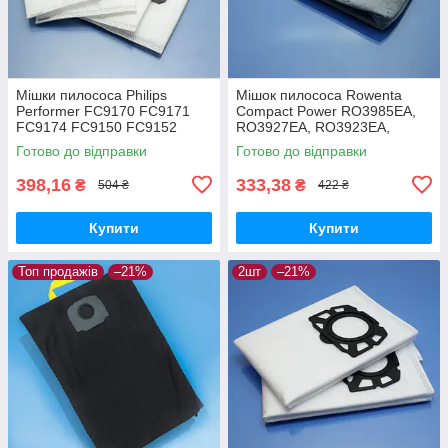
Мішки пилососа Philips
Мішок пилососа Rowenta
Performer FC9170 FC9171
Compact Power RO3985EA,
FC9174 FC9150 FC9152
RO3927EA, RO3923EA,
FC9160 FC9162 FC9166
RO3953EA, RO3969EA
Готово до відправки
Готово до відправки
FC9173 FC9175 FC9176
багаторазовий
одноразові 4шт
398,16
333,38
₴
₴
504 ₴
422 ₴
Купити
Купити
Топ продажів
–21%
2шт
–21%