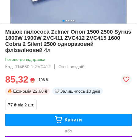
Мішок пилососа Zelmer Orion 1500 2500 Syrius
1800W 1900W ZVC411 ZVC412 ZVC415 1600
Cobra 2 Silent 2500 одноразовий
флізеліновий 4л
Готово до відправки
Код: 114650-1-ZVC412
Опт і роздріб
85,32
₴
108 ₴
Економія
22.68 ₴
Залишилось
10 днів
77 ₴
від 2 шт.
Купити
або