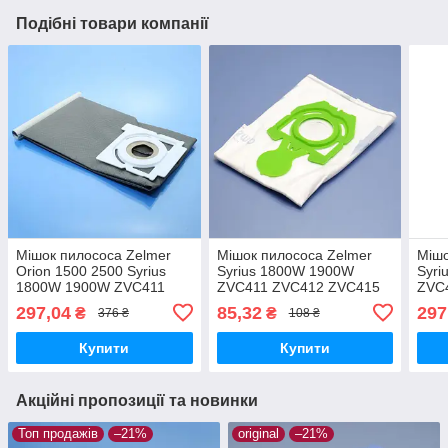
Подібні товари компанії
Мішок пилососа Zelmer
Мішок пилососа Zelmer
Мішо
Orion 1500 2500 Syrius
Syrius 1800W 1900W
Syri
1800W 1900W ZVC411
ZVC411 ZVC412 ZVC415
ZVC
ZVC412 ZVC415 1600
1600 Orion 1500 2500
1600
297,04
85,32
297
₴
₴
376 ₴
108 ₴
Cobra 2 Silent 2500
Cobra 2 Silent 2500
2500
багаторазовий тканинний
одноразовий флізеліновий
бага
Купити
Купити
4л
3л
Акційні пропозиції та новинки
Топ продажів
–21%
original
–21%