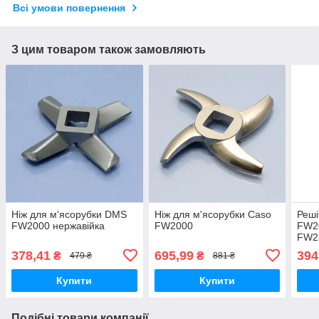
Всі умови повернення
З цим товаром також замовляють
Ніж для м'ясорубки DMS
Ніж для м'ясорубки Caso
Реші
FW2000 нержавійка
FW2000
FW2
FW25
нерж
378,41
695,99
394
₴
₴
479 ₴
881 ₴
Купити
Купити
Подібні товари компанії