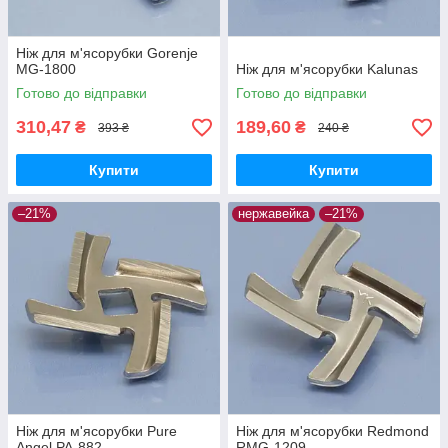
Ніж для м'ясорубки Gorenje
MG-1800
Ніж для м'ясорубки Kalunas
Готово до відправки
Готово до відправки
310,47
189,60
₴
₴
393 ₴
240 ₴
Купити
Купити
–21%
нержавейка
–21%
Ніж для м'ясорубки Pure
Ніж для м'ясорубки Redmond
Angel PA-882
RMG-1209