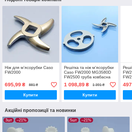
Ніж для м'ясорубки Caso
Решітка та ніж м'ясорубки
Реші
FW2000
Caso FW2000 MG3580D
FW2
FW2500 груба ковбасна
FW25
оригінал нержавійка
ориг
695,99
1 098,89
497
₴
₴
881 ₴
1 391 ₴
Купити
Купити
Акційні пропозиції та новинки
3шт
–21%
5шт
–21%