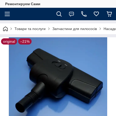
Ремонтируем Сами
Товари та послуги
Запчастини для пилососів
Насадк
original
–21%