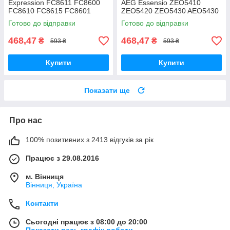
Expression FC8611 FC8600
AEG Essensio ZEO5410
FC8610 FC8615 FC8601
ZEO5420 ZEO5430 AEO5430
FC8602 FC8604 FC8606
ZEO5432 двохрежимна
Готово до відправки
Готово до відправки
FC8612 FC8619
двохрежимна
468,47
468,47
₴
₴
593 ₴
593 ₴
Купити
Купити
Показати ще
Про нас
100% позитивних з 2413 відгуків за рік
Працює з 29.08.2016
м. Вінниця
Вінниця, Україна
Контакти
Сьогодні працює з 08:00 до 20:00