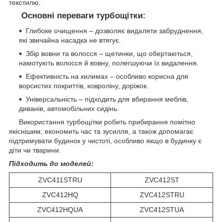
текстилю.
Основні переваги турбощітки:
Глибоке очищення – дозволяє видаляти забруднення,
які звичайна насадка не втягує.
Збір вовни та волосся – щетинки, що обертаються,
намотують волосся й вовну, полегшуючи їх видалення.
Ефективність на килимах – особливо корисна для
ворсистих покриттів, ковроліну, доріжок.
Універсальність – підходить для вбирання меблів,
диванів, автомобільних сидінь.
Використання турбощітки робить прибирання помітно
якіснішим, економить час та зусилля, а також допомагає
підтримувати будинок у чистоті, особливо якщо в будинку є
діти чи тварини.
Підходить до моделей:
ZVC411STRU
ZVC412ST
ZVC412HQ
ZVC412STRU
ZVC412HQUA
ZVC412STUA