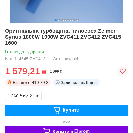
Оригінальна турбощітка пилососа Zelmer
Syrius 1800W 1900W ZVC411 ZVC412 ZVC415
1600
Готово до відправки
Код: 114645-ZVC412
Опт і роздріб
1 579,21
₴
1 999 ₴
Економія
419.79 ₴
Залишилось
9 днів
1 566 ₴
від 2 шт.
Купити
або
Купити з