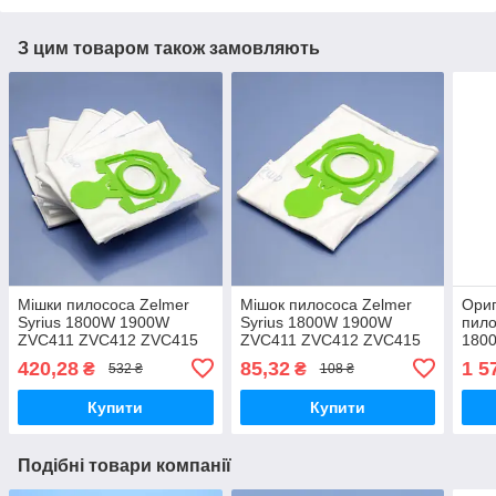
З цим товаром також замовляють
Мішки пилососа Zelmer
Мішок пилососа Zelmer
Ориг
Syrius 1800W 1900W
Syrius 1800W 1900W
пило
ZVC411 ZVC412 ZVC415
ZVC411 ZVC412 ZVC415
180
1600 Orion 1500 2500
1600 Orion 1500 2500
ZVC
420,28
85,32
1 5
₴
₴
532 ₴
108 ₴
Cobra 2 Silent 2500
Cobra 2 Silent 2500
одноразові флізелін 4л
одноразовий флізеліновий
Купити
Купити
7шт
4л
Подібні товари компанії