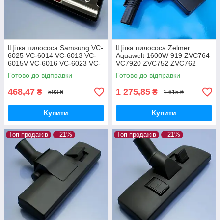
Щітка пилососа Samsung VC-
Щітка пилососа Zelmer
6025 VC-6014 VC-6013 VC-
Aquawelt 1600W 919 ZVC764
6015V VC-6016 VC-6023 VC-
VC7920 ZVC752 ZVC762
6024 для ламіната паркета
ZVC763 Aquos 829 ZVC722
Готово до відправки
Готово до відправки
Aquario 819 ZVC712 оригінал
468,47
1 275,85
₴
₴
593 ₴
1 615 ₴
Купити
Купити
Топ продажів
–21%
Топ продажів
–21%