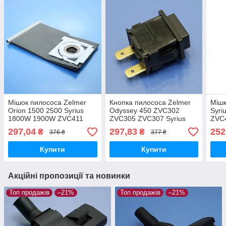
Мішок пилососа Zelmer
Кнопка пилососа Zelmer
Мішк
Orion 1500 2500 Syrius
Odyssey 450 ZVC302
Syri
1800W 1900W ZVC411
ZVC305 ZVC307 Syrius
ZVC
ZVC412 ZVC415 1600
1800W 1900W ZVC411
1600
297,04
297,83
252
₴
₴
376 ₴
377 ₴
Cobra 2 Silent 2500
ZVC412 ZVC415
Cobr
багаторазовий тканинний
1600 Jupiter 4000 4012
одно
Купити
Купити
ZVC421
4шт
Акційні пропозиції та новинки
Топ продажів
–21%
Топ продажів
–21%