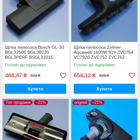
Щітка пилососа Bosch GL-30
Щітка пилососа Zelmer
BGL32500 BGL3B220
Aquawelt 1600W 919 ZVC764
BGL3PERF BSGL32015
VC7920 ZVC752 ZVC762
BSGL32030 BSGL3210RU
ZVC763 Aquos 829 ZVC722
Готово до відправки
Готово до відправки
BSGL32383 BSGL32500
Aquario 819 ZVC712 ламінат
двохрежимна
та паркет
468,47
654,12
₴
₴
593 ₴
828 ₴
Купити
Купити
Топ продажів
–21%
original
–21%