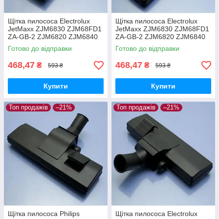
Щітка пилососа Electrolux
Щітка пилососа Electrolux
JetMaxx ZJM6830 ZJM68FD1
JetMaxx ZJM6830 ZJM68FD1
ZA-GB-2 ZJM6820 ZJM6840
ZA-GB-2 ZJM6820 ZJM6840
EL4042A ZJG6800
EL4042A ZJG6800 для
Готово до відправки
Готово до відправки
двохрежимна
ламіната паркета
468,47
468,47
₴
₴
593 ₴
593 ₴
Купити
Купити
Топ продажів
–21%
Топ продажів
–21%
Щітка пилососа Philips
Щітка пилососа Electrolux