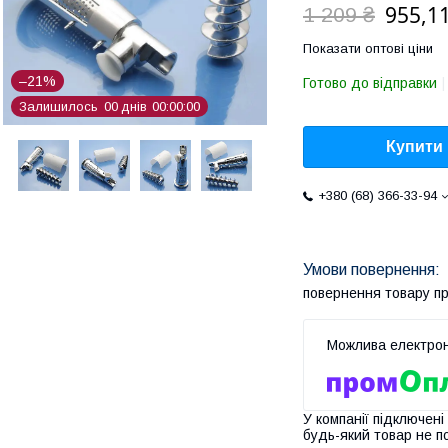
955,11
1 209 ₴
Показати оптові ціни
–21%
Готово до відправки
Залишилось
0
0
днів
0
0
0
0
0
0
Купити
+380 (68) 366-33-94
повернення товару п
У компанії підключені
будь-який товар не п