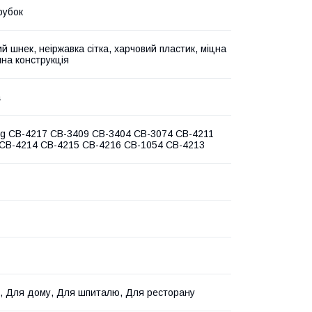
рубок
й шнек, неіржавка сітка, харчовий пластик, міцна
чна конструкція
а
g CB-4217 CB-3409 CB-3404 CB-3074 CB-4211
CB-4214 CB-4215 CB-4216 CB-1054 CB-4213
, Для дому, Для шпиталю, Для ресторану