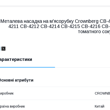
Металева насадка на м'ясорубку Crownberg CB-
4211 CB-4212 CB-4214 CB-4215 CB-4216 CB-
томатного сок
арактеристики
Основні атрибути
иробник
CROWNB
раїна виробник
Китай