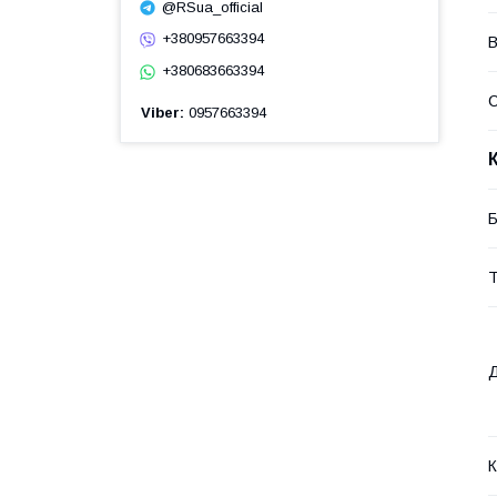
@RSua_official
+380957663394
В
+380683663394
Viber
0957663394
Б
Т
Д
К