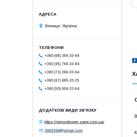
Вінниця, Україна
+380 (68) 366-33-94
+380 (95) 766-33-94
+380 (73) 366-33-94
Х
+380 (67) 885-33-25
+380 (50) 958-32-64
В
https://remontiruem-sami.com.ua/
3663394@gmail.com
К