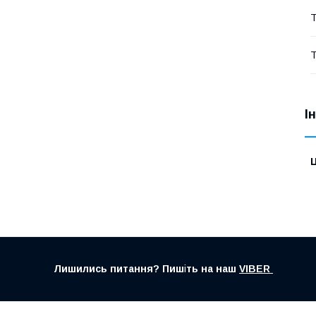
Т
Т
І
Ц
Лишились питання? Пиш
і
ть на наш
VIBER