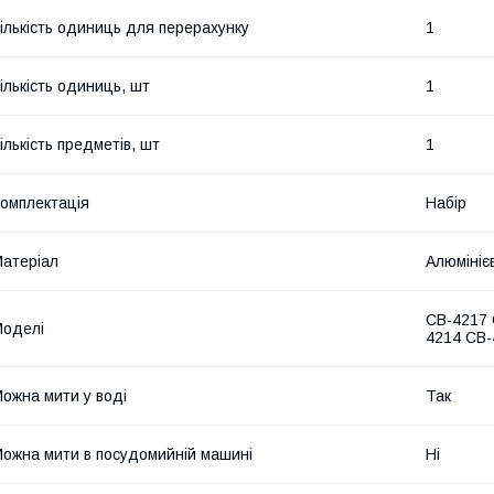
ількість одиниць для перерахунку
1
ількість одиниць, шт
1
ількість предметів, шт
1
омплектація
Набір
атеріал
Алюмініє
CB-4217 
оделі
4214 CB-
ожна мити у воді
Так
ожна мити в посудомийній машині
Ні