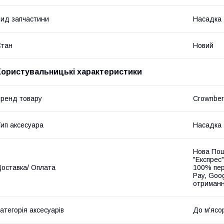
ид запчастини
Насадка
Стан
Новий
Користувальницькі характеристики
ренд товару
Crownbe
ип аксесуара
Насадка
Нова Пош
"Експрес"
оставка/ Оплата
100% пер
Pay, Goo
отриманн
атегорія аксесуарів
До м'ясо