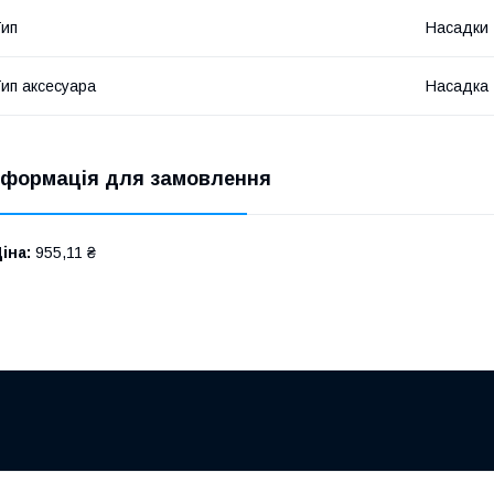
ип
Насадки
ип аксесуара
Насадка
нформація для замовлення
іна:
955,11 ₴