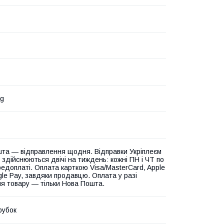
rg
та — відправлення щодня. Відправки Укріплеєм
 здійснюються двічі на тиждень: кожні ПН і ЧТ по
едоплаті. Оплата карткою Visa/MasterCard, Apple
gle Pay, завдяки продавцю. Оплата у разі
я товару — тільки Нова Пошта.
рубок