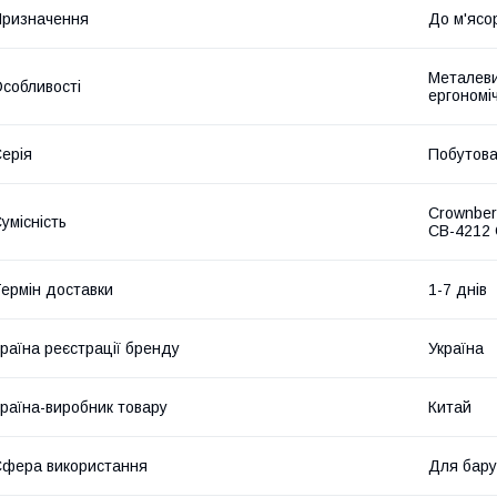
ризначення
До м'ясо
Металеви
собливості
ергономі
ерія
Побутов
Crownber
умісність
CB-4212 
ермін доставки
1-7 днів
раїна реєстрації бренду
Україна
раїна-виробник товару
Китай
фера використання
Для бару