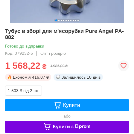
Тубус в зборі для м'ясорубки Pure Angel PA-
882
Готово до відправки
Код: 079232-5
Опт і роздріб
1 568,22
₴
1 985,09 ₴
Економія
416.87 ₴
Залишилось
10 днів
1 503 ₴
від 2 шт.
Купити
або
Купити з