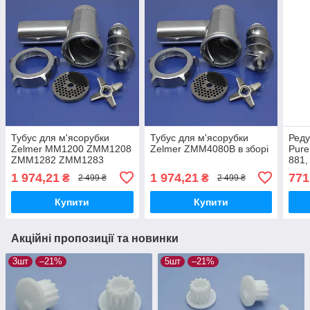
Тубус для м'ясорубки
Тубус для м'ясорубки
Реду
Zelmer MM1200 ZMM1208
Zelmer ZMM4080B в зборі
Pure
ZMM1282 ZMM1283
881,
ZMM1284 ZMM1288
1 974,21
1 974,21
771
₴
₴
2 499 ₴
2 499 ₴
ZMM1289 ZMM1298 в
зборі
Купити
Купити
Акційні пропозиції та новинки
3шт
–21%
5шт
–21%