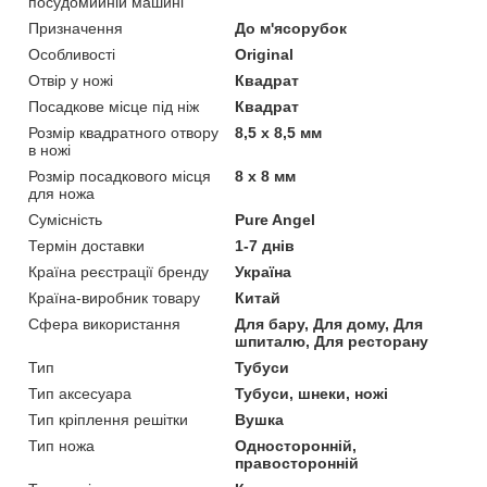
посудомийній машині
Призначення
До м'ясорубок
Особливості
Original
Отвір у ножі
Квадрат
Посадкове місце під ніж
Квадрат
Розмір квадратного отвору
8,5 x 8,5 мм
в ножі
Розмір посадкового місця
8 x 8 мм
для ножа
Сумісність
Pure Angel
Термін доставки
1-7 днів
Країна реєстрації бренду
Україна
Країна-виробник товару
Китай
Сфера використання
Для бару, Для дому, Для
шпиталю, Для ресторану
Тип
Тубуси
Тип аксесуара
Тубуси, шнеки, ножі
Тип кріплення решітки
Вушка
Тип ножа
Односторонній,
правосторонній