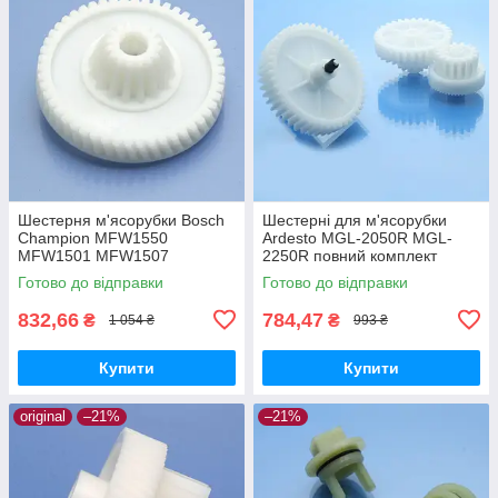
Шестерня м'ясорубки Bosch
Шестерні для м'ясорубки
Champion MFW1550
Ardesto MGL-2050R MGL-
MFW1501 MFW1507
2250R повний комплект
MFW1511 MFW1545 SFW1
оригінал харчовий пластик
Готово до відправки
Готово до відправки
CNFW2 оригінал Ø68 h25
z=16/50
832,66
784,47
₴
₴
1 054 ₴
993 ₴
Купити
Купити
original
–21%
–21%