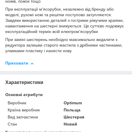
ножів, ложок тощо
При експлуатації м'ясорубок, незалежно від бренду або
моделі, рухомі ножі та решітки поступово затупляются.
Завдяки використанню деталей з гострими ріжучими краями,
навантаження на шестерні знижуються. Це суттєво подовжує
експлуатаційний термін всій електром'ясорубки.
При заміні шестерень необхідно максимально видалити з
редуктора залишки старого мастила з дрібними частинками,
уламками пластику і нанести нову.
Приховати
Характеристики
Основні атрибути
Виробник
Optimum
Країна виробник
Польща
Вид запчастини
Шестерня
Стан
Новий