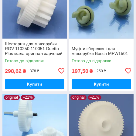
Шестерня для м'ясорубки
RGV 110250 110051 Duetto
Муфти збережені для
Plus мала оригінал харчовий
м'ясорубки Bosch MFW1501
пластик
Готово до відправки
Готово до відправки
298,62
197,50
₴
₴
378 ₴
250 ₴
Купити
Купити
original
–21%
original
–21%