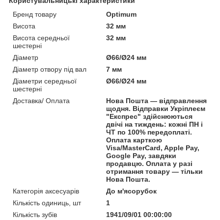
Користувальницькі характеристики
Бренд товару
Optimum
Висота
32 мм
Висота середньої
32 мм
шестерні
Діаметр
Ø66/Ø24 мм
Діаметр отвору під вал
7 мм
Діаметри середньої
Ø66/Ø24 мм
шестерні
Доставка/ Оплата
Нова Пошта — відправлення
щодня. Відправки Укріплеєм
"Експрес" здійснюються
двічі на тиждень: кожні ПН і
ЧТ по 100% передоплаті.
Оплата карткою
Visa/MasterCard, Apple Pay,
Google Pay, завдяки
продавцю. Оплата у разі
отримання товару — тільки
Нова Пошта.
Категорія аксесуарів
До м'ясорубок
Кількість одиниць, шт
1
Кількість зубів
1941/09/01 00:00:00