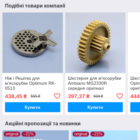
Подібні товари компанії
Ніж і Решітка для
Шестерня для м'ясорубки
Шест
м'ясорубки Optimum RK-
Ambiano MG2330R
Opti
0513
середня оригінал
ориг
харчовий пластик
438,45
397,37
444
₴
₴
555 ₴
503 ₴
Купити
Купити
Акційні пропозиції та новинки
original
–21%
original
–21%