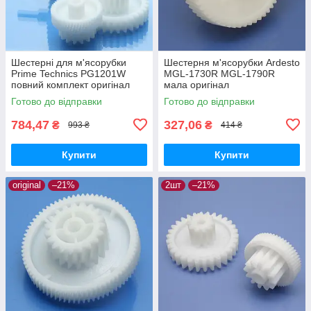
Шестерні для м'ясорубки
Шестерня м'ясорубки Ardesto
Prime Technics PG1201W
MGL-1730R MGL-1790R
повний комплект оригінал
мала оригінал
харчовий пластик
Готово до відправки
Готово до відправки
784,47
327,06
₴
₴
993 ₴
414 ₴
Купити
Купити
original
–21%
2шт
–21%