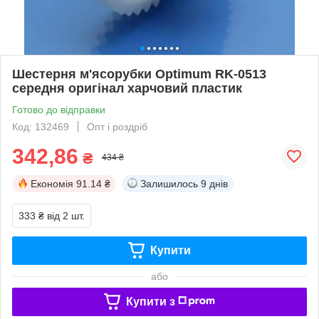
Шестерня м'ясорубки Optimum RK-0513
середня оригінал харчовий пластик
Готово до відправки
Код: 132469
Опт і роздріб
342,86
₴
434 ₴
Економія
91.14 ₴
Залишилось
9 днів
333 ₴
від 2 шт.
Купити
або
Купити з