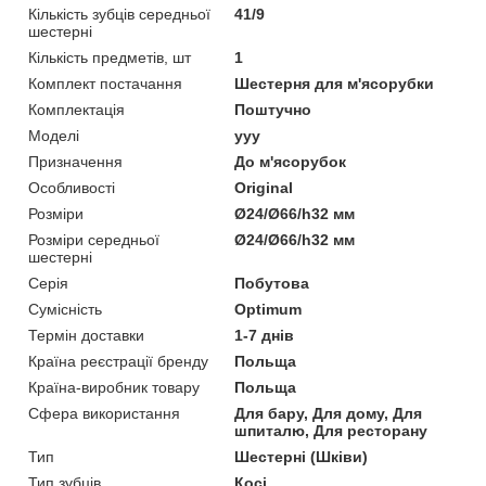
Кількість зубців середньої
41/9
шестерні
Кількість предметів, шт
1
Комплект постачання
Шестерня для м'ясорубки
Комплектація
Поштучно
Моделі
yyy
Призначення
До м'ясорубок
Особливості
Original
Розміри
Ø24/Ø66/h32 мм
Розміри середньої
Ø24/Ø66/h32 мм
шестерні
Серія
Побутова
Сумісність
Optimum
Термін доставки
1-7 днів
Країна реєстрації бренду
Польща
Країна-виробник товару
Польща
Сфера використання
Для бару, Для дому, Для
шпиталю, Для ресторану
Тип
Шестерні (Шківи)
Тип зубців
Косі