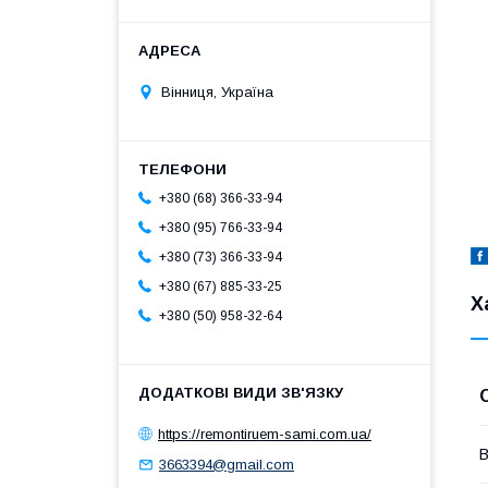
Вінниця, Україна
+380 (68) 366-33-94
+380 (95) 766-33-94
+380 (73) 366-33-94
+380 (67) 885-33-25
Х
+380 (50) 958-32-64
https://remontiruem-sami.com.ua/
В
3663394@gmail.com