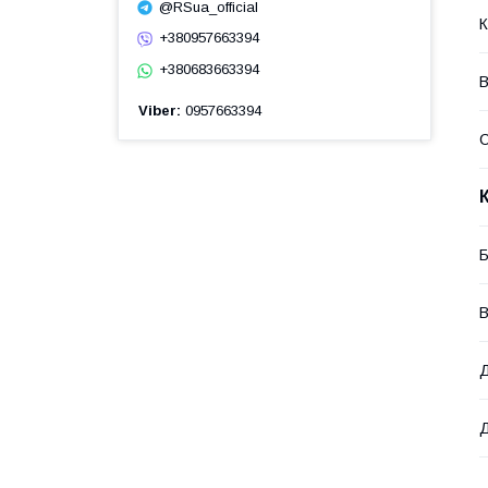
@RSua_official
К
+380957663394
+380683663394
В
Viber
0957663394
Б
В
Д
Д