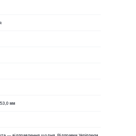
я
Ø53,0 мм
та — відправлення щодня. Відправки Укріплеєм