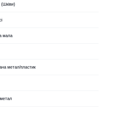
 (Шківи)
сі
а мала
ана метал/пластик
 метал