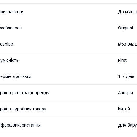
ризначення
До м'ясо
собливості
Original
озміри
Ø53,0/Ø1
умісність
First
ермін доставки
1-7 днів
раїна реєстрації бренду
Австрія
раїна-виробник товару
Китай
фера використання
Для бару