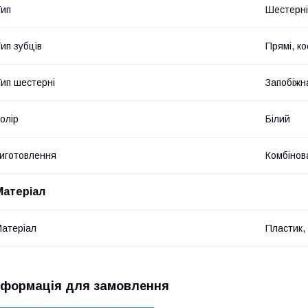
ип
Шестерні
ип зубців
Прямі, ко
ип шестерні
Запобіжн
олір
Білий
иготовлення
Комбінов
Матеріал
атеріал
Пластик,
нформація для замовлення