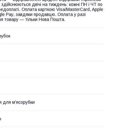
 здійснюються двічі на тиждень: кожні ПН і ЧТ по
едоплаті. Оплата карткою Visa/MasterCard, Apple
gle Pay, завдяки продавцю. Оплата у разі
я товару — тільки Нова Пошта.
рубок
 для м'ясорубки
о