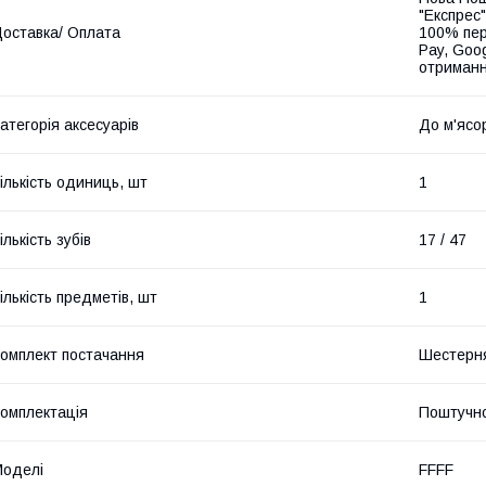
"Експрес"
оставка/ Оплата
100% пер
Pay, Goo
отриманн
атегорія аксесуарів
До м'ясо
ількість одиниць, шт
1
ількість зубів
17 / 47
ількість предметів, шт
1
омплект постачання
Шестерня
омплектація
Поштучн
оделі
FFFF