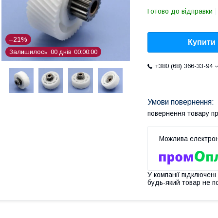
Готово до відправки
–21%
Купити
Залишилось
0
0
днів
0
0
0
0
0
0
+380 (68) 366-33-94
повернення товару п
У компанії підключені
будь-який товар не п