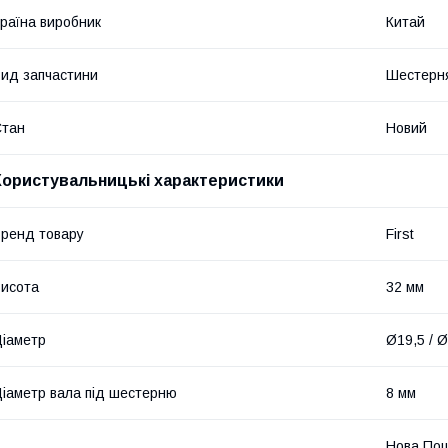
раїна виробник
Китай
ид запчастини
Шестерн
Стан
Новий
Користувальницькі характеристики
ренд товару
First
исота
32 мм
іаметр
Ø19,5 / 
іаметр вала під шестерню
8 мм
Нова Пош