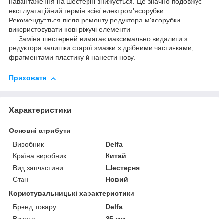
навантаження на шестерні знижується. Це значно подовжує
експлуатаційний термін всієї електром'ясорубки.
Рекомендується після ремонту редуктора м'ясорубки
використовувати нові ріжучі елементи.
Заміна шестерней вимагає максимально видалити з
редуктора залишки старої змазки з дрібними частинками,
фрагментами пластику й нанести нову.
Приховати
Характеристики
Основні атрибути
Виробник
Delfa
Країна виробник
Китай
Вид запчастини
Шестерня
Стан
Новий
Користувальницькі характеристики
Бренд товару
Delfa
Висота
35 мм