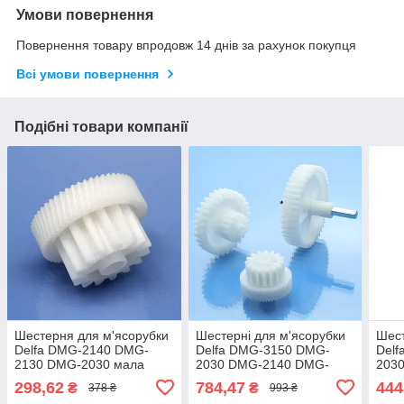
Умови повернення
Повернення товару впродовж 14 днів за рахунок покупця
Всі умови повернення
Подібні товари компанії
Шестерня для м'ясорубки
Шестерні для м'ясорубки
Шест
Delfa DMG-2140 DMG-
Delfa DMG-3150 DMG-
Del
2130 DMG-2030 мала
2030 DMG-2140 DMG-
203
оригінал харчовий пластик
2130 повний комплект
2130
298,62
784,47
444
₴
₴
378 ₴
993 ₴
оригінал харчовий пластик
харч