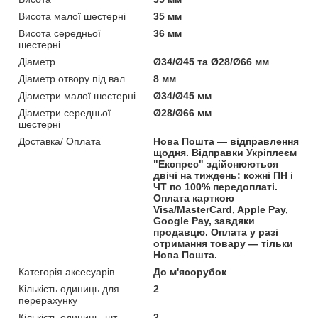
Висота малої шестерні
35 мм
Висота середньої
36 мм
шестерні
Діаметр
Ø34/Ø45 та Ø28/Ø66 мм
Діаметр отвору під вал
8 мм
Діаметри малої шестерні
Ø34/Ø45 мм
Діаметри середньої
Ø28/Ø66 мм
шестерні
Доставка/ Оплата
Нова Пошта — відправлення
щодня. Відправки Укріплеєм
"Експрес" здійснюються
двічі на тиждень: кожні ПН і
ЧТ по 100% передоплаті.
Оплата карткою
Visa/MasterCard, Apple Pay,
Google Pay, завдяки
продавцю. Оплата у разі
отримання товару — тільки
Нова Пошта.
Категорія аксесуарів
До м'ясорубок
Кількість одиниць для
2
перерахунку
Кількість одиниць, шт
2