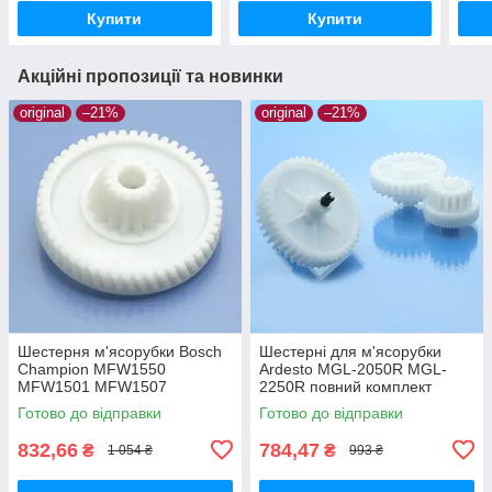
Купити
Купити
Акційні пропозиції та новинки
original
–21%
original
–21%
Шестерня м'ясорубки Bosch
Шестерні для м'ясорубки
Champion MFW1550
Ardesto MGL-2050R MGL-
MFW1501 MFW1507
2250R повний комплект
MFW1511 MFW1545 SFW1
оригінал харчовий пластик
Готово до відправки
Готово до відправки
CNFW2 оригінал Ø68 h25
z=16/50
832,66
784,47
₴
₴
1 054 ₴
993 ₴