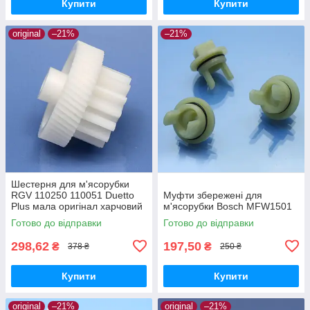
Купити
Купити
original
–21%
–21%
Шестерня для м'ясорубки
RGV 110250 110051 Duetto
Муфти збережені для
Plus мала оригінал харчовий
м'ясорубки Bosch MFW1501
пластик
Готово до відправки
Готово до відправки
298,62
197,50
₴
₴
378 ₴
250 ₴
Купити
Купити
original
–21%
original
–21%