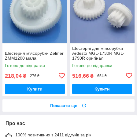
Шестерні для м'ясорубки
Шестерня м'ясорубки Zelmer
Ardesto MGL-1730R MGL-
ZMM1200 мала
1790R оригінал
Готово до відправки
Готово до відправки
218,04
516,66
₴
₴
276 ₴
654 ₴
Купити
Купити
Показати ще
Про нас
100% позитивних з 2411 відгуків за рік