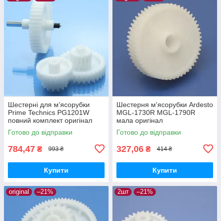
Шестерні для м'ясорубки
Шестерня м'ясорубки Ardesto
Prime Technics PG1201W
MGL-1730R MGL-1790R
повний комплект оригінал
мала оригінал
харчовий пластик
Готово до відправки
Готово до відправки
784,47
327,06
₴
₴
993 ₴
414 ₴
Купити
Купити
original
–21%
2шт
–21%