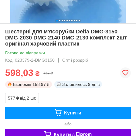
Шестерні для м'ясорубки Delfa DMG-3150
DMG-2030 DMG-2140 DMG-2130 комплект 2шт
оригінал харчовий пластик
Готово до відправки
Код: 023379-2-DMG3150
Опт і роздріб
598,03
₴
757 ₴
Економія
158.97 ₴
Залишилось
9 днів
577 ₴
від 2 шт.
Купити
або
Купити з