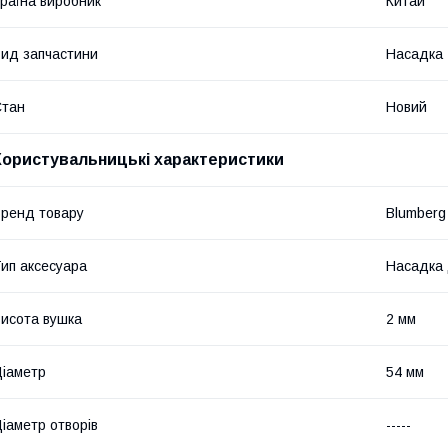
раїна виробник
Китай
ид запчастини
Насадка
Стан
Новий
Користувальницькі характеристики
ренд товару
Blumberg
ип аксесуара
Насадка 
исота вушка
2 мм
іаметр
54 мм
іаметр отворів
-----