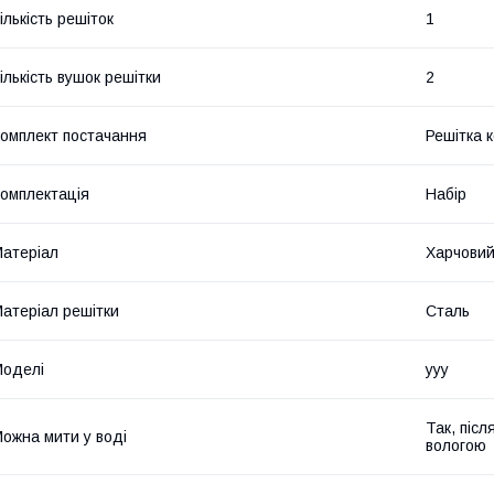
ількість решіток
1
ількість вушок решітки
2
омплект постачання
Решітка 
омплектація
Набір
атеріал
Харчовий
атеріал решітки
Сталь
оделі
yyy
Так, післ
ожна мити у воді
вологою