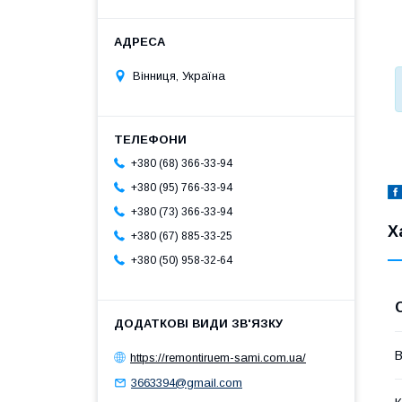
Вінниця, Україна
+380 (68) 366-33-94
+380 (95) 766-33-94
+380 (73) 366-33-94
Х
+380 (67) 885-33-25
+380 (50) 958-32-64
В
https://remontiruem-sami.com.ua/
3663394@gmail.com