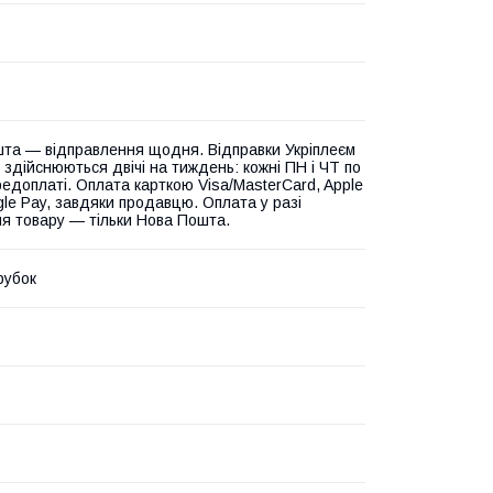
та — відправлення щодня. Відправки Укріплеєм
 здійснюються двічі на тиждень: кожні ПН і ЧТ по
едоплаті. Оплата карткою Visa/MasterCard, Apple
gle Pay, завдяки продавцю. Оплата у разі
я товару — тільки Нова Пошта.
рубок