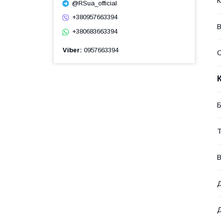
К
@RSua_official
+380957663394
В
+380683663394
Viber
0957663394
Б
Т
В
Д
Д