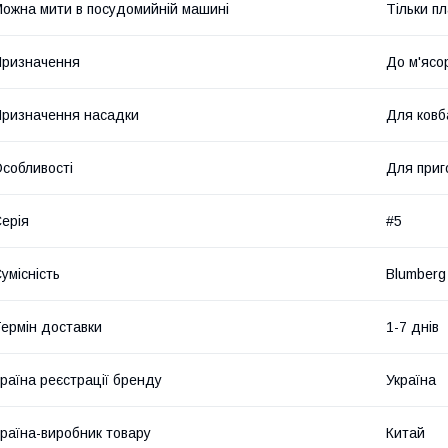
ожна мити в посудомийній машині
Тільки п
ризначення
До м'ясо
ризначення насадки
Для ковб
собливості
Для приг
ерія
#5
умісність
Blumberg
ермін доставки
1-7 днів
раїна реєстрації бренду
Україна
раїна-виробник товару
Китай