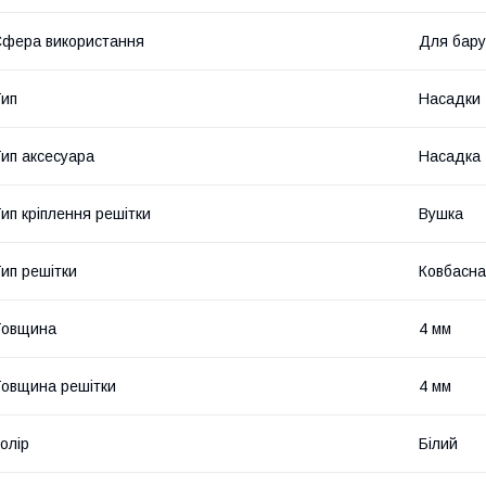
фера використання
Для бару
ип
Насадки
ип аксесуара
Насадка
ип кріплення решітки
Вушка
ип решітки
Ковбасна
Товщина
4 мм
овщина решітки
4 мм
олір
Білий