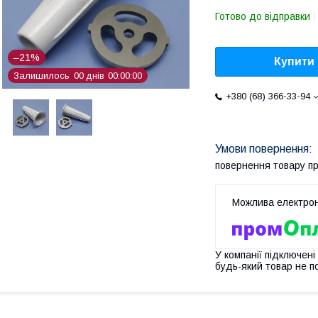
Готово до відправки
–21%
Купити
Залишилось
0
0
днів
0
0
0
0
0
0
+380 (68) 366-33-94
повернення товару п
У компанії підключені
будь-який товар не п