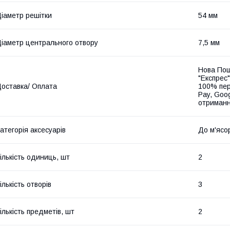
іаметр решітки
54 мм
іаметр центрального отвору
7,5 мм
Нова Пош
"Експрес"
оставка/ Оплата
100% пер
Pay, Goo
отриманн
атегорія аксесуарів
До м'ясо
ількість одиниць, шт
2
ількість отворів
3
ількість предметів, шт
2