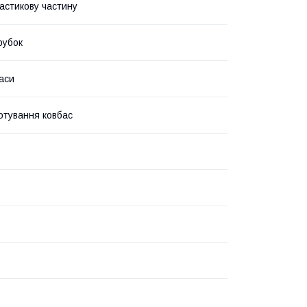
ластикову частину
рубок
аси
отування ковбас