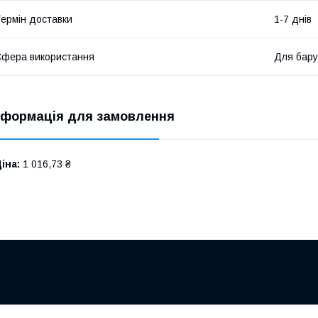
ермін доставки
1-7 днів
фера використання
Для бару
нформація для замовлення
іна:
1 016,73 ₴