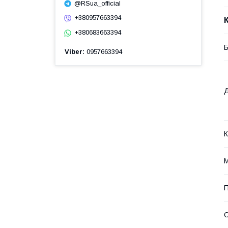
@RSua_official
+380957663394
+380683663394
Б
Viber
0957663394
Д
К
М
П
С