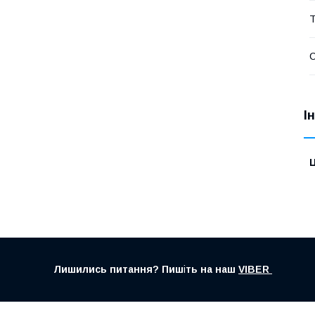
Т
С
І
Ц
Лишились питання? Пиш
і
ть на наш
VIBER