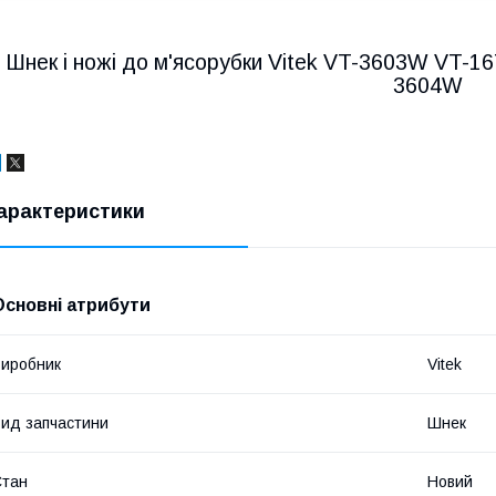
Шнек і ножі до м'ясорубки Vitek VT-3603W VT-
3604W
арактеристики
Основні атрибути
иробник
Vitek
ид запчастини
Шнек
Стан
Новий