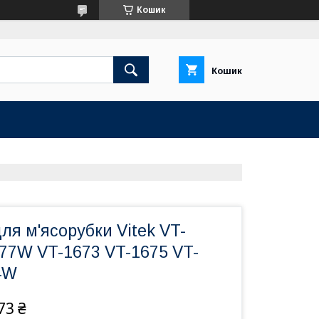
Кошик
Кошик
для м'ясорубки Vitek VT-
77W VT-1673 VT-1675 VT-
4W
73 ₴