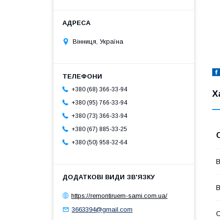
Вінниця, Україна
+380 (68) 366-33-94
Х
+380 (95) 766-33-94
+380 (73) 366-33-94
+380 (67) 885-33-25
+380 (50) 958-32-64
В
В
https://remontiruem-sami.com.ua/
3663394@gmail.com