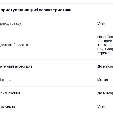
Користувальницькі характеристики
ренд товару
Vitek
Нова Пош
"Експрес"
оставка/ Оплата
100% пер
Pay, Goo
отриманн
атегорія аксесуарів
До м'ясо
атеріал
Метал
ризначення
До м'ясо
умісність
Vitek