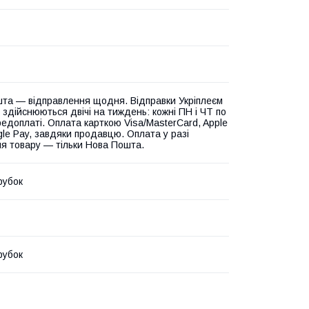
та — відправлення щодня. Відправки Укріплеєм
 здійснюються двічі на тиждень: кожні ПН і ЧТ по
едоплаті. Оплата карткою Visa/MasterCard, Apple
gle Pay, завдяки продавцю. Оплата у разі
я товару — тільки Нова Пошта.
рубок
рубок