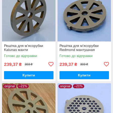
Решітка для м'ясорубки
Решітка для м'ясорубки
Kalunas манти
Redmond мантушная
Готово до відправки
Готово до відправки
239,37
239,37
₴
₴
303 ₴
303 ₴
Купити
Купити
original
–21%
original
–21%