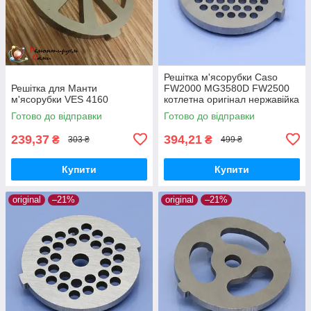
Решітка м'ясорубки Caso
Решітка для Манти
FW2000 MG3580D FW2500
м'ясорубки VES 4160
котлетна оригінал нержавійка
Готово до відправки
Готово до відправки
239,37
394,21
₴
₴
303 ₴
499 ₴
Купити
Купити
original
–21%
original
–21%