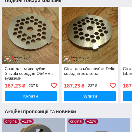
Подібні товари компанії
Сітка для м'ясорубки
Сітка для м'ясорубки Delta
Сітк
Shivaki середня Ø54мм з
середня котлетна
Libe
вушками
187,23
187,23
187
₴
₴
237 ₴
237 ₴
Купити
Купити
Акційні пропозиції та новинки
original
–21%
original
–21%