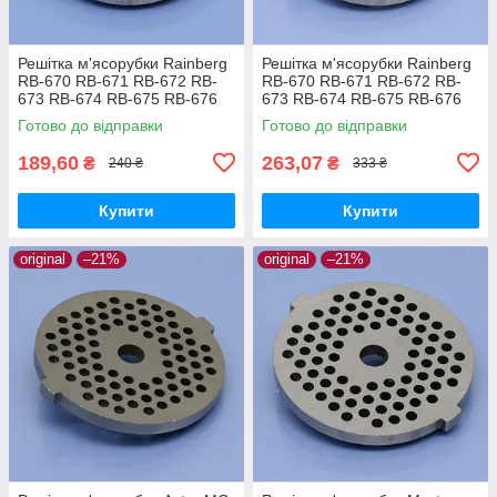
Решітка м'ясорубки Rainberg
Решітка м'ясорубки Rainberg
RB-670 RB-671 RB-672 RB-
RB-670 RB-671 RB-672 RB-
673 RB-674 RB-675 RB-676
673 RB-674 RB-675 RB-676
RB-6303 RB-6304 RB-6305
RB-6303 RB-6304 RB-6305
Готово до відправки
Готово до відправки
котлетна середня
ковбасна
189,60
263,07
₴
₴
240 ₴
333 ₴
Купити
Купити
original
–21%
original
–21%