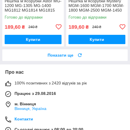
Решітка м'ясорубки Astor MG-
Решітка м'ясорубки Mystery
1200 MG-1305 MG-1400
MGM-1600 MGM-1700 MGM-
MG1812 MG1814 MG1815
1800 MGM-2500 MGM-1450
MG1901 MG1902 MG1903
MGM-1550 MGM-1650
Готово до відправки
Готово до відправки
MG1904 MG2105 паштетна
паштетна
189,60
189,60
₴
₴
240 ₴
240 ₴
Купити
Купити
Показати ще
Про нас
100% позитивних з 2420 відгуків за рік
Працює з 29.08.2016
м. Вінниця
Вінниця, Україна
Контакти
Сьогодні працює з 08:00 до 20:00