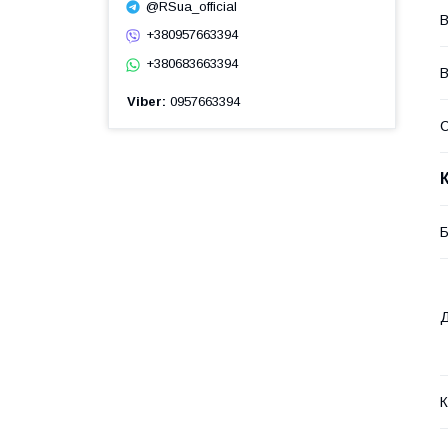
@RSua_official
В
+380957663394
+380683663394
В
Viber
0957663394
Б
Д
К