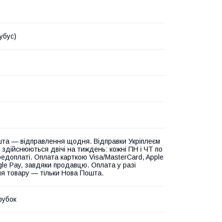
убус)
та — відправлення щодня. Відправки Укріплеєм
 здійснюються двічі на тиждень: кожні ПН і ЧТ по
едоплаті. Оплата карткою Visa/MasterCard, Apple
gle Pay, завдяки продавцю. Оплата у разі
я товару — тільки Нова Пошта.
рубок