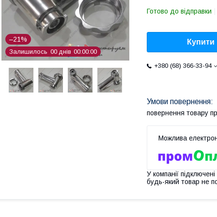
Готово до відправки
–21%
Купити
Залишилось
0
0
днів
0
0
0
0
0
0
+380 (68) 366-33-94
повернення товару п
У компанії підключені
будь-який товар не п