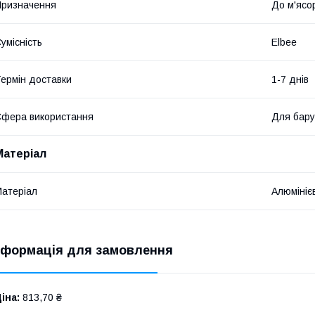
ризначення
До м'ясо
умісність
Elbee
ермін доставки
1-7 днів
фера використання
Для бару
Матеріал
атеріал
Алюмініє
нформація для замовлення
іна:
813,70 ₴