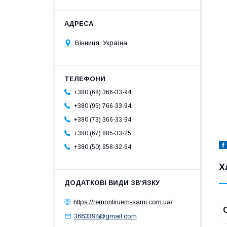
Вінниця, Україна
+380 (68) 366-33-94
+380 (95) 766-33-94
+380 (73) 366-33-94
+380 (67) 885-33-25
+380 (50) 958-32-64
Х
https://remontiruem-sami.com.ua/
3663394@gmail.com