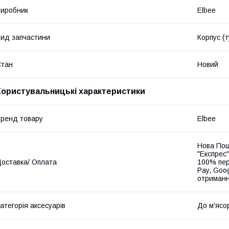
иробник
Elbee
ид запчастини
Корпус (т
Стан
Новий
Користувальницькі характеристики
ренд товару
Elbee
Нова Пош
"Експрес"
оставка/ Оплата
100% пер
Pay, Goo
отриманн
атегорія аксесуарів
До м'ясо