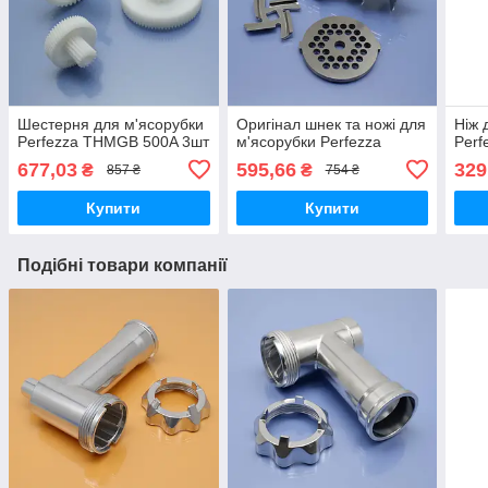
Шестерня для м'ясорубки
Оригінал шнек та ножі для
Ніж 
Perfezza THMGB 500A 3шт
м'ясорубки Perfezza
Perf
677,03
595,66
329
₴
₴
857 ₴
754 ₴
Купити
Купити
Подібні товари компанії