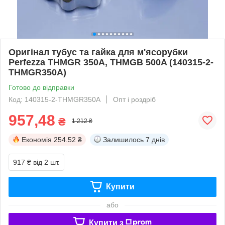
Оригінал тубус та гайка для м'ясорубки
Perfezza THMGR 350A, THMGB 500A (140315-2-
THMGR350A)
Готово до відправки
Код: 140315-2-THMGR350A
Опт і роздріб
957,48
₴
1 212 ₴
Економія
254.52 ₴
Залишилось
7 днів
917 ₴
від 2 шт.
Купити
або
Купити з