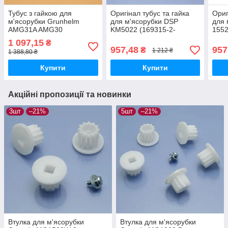
Тубус з гайкою для
Оригінал тубус та гайка
Ориг
м'ясорубки Grunhelm
для м'ясорубки DSP
для 
AMG31A AMG30
KM5022 (169315-2-
155
KM5022)
1 097,15
₴
957,48
957
₴
1 212 ₴
1 388,80 ₴
Купити
Купити
Акційні пропозиції та новинки
3шт
–21%
5шт
–21%
Втулка для м'ясорубки
Втулка для м'ясорубки