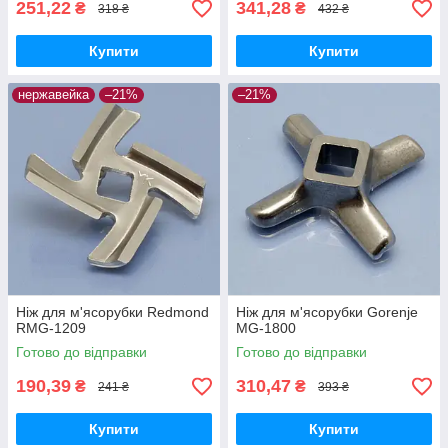
251,22
341,28
₴
₴
318 ₴
432 ₴
Купити
Купити
нержавейка
–21%
–21%
Ніж для м'ясорубки Redmond
Ніж для м'ясорубки Gorenje
RMG-1209
MG-1800
Готово до відправки
Готово до відправки
190,39
310,47
₴
₴
241 ₴
393 ₴
Купити
Купити