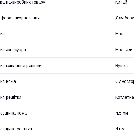
раїна-виробник товару
Китай
фера використання
Для бару
ип
Ножі
ип аксесуара
Ножі для
ип кріплення решітки
Вушка
ип ножа
Одностор
ип решітки
Котлетна
Товщина ножа
4,5 мм
овщина решітки
4 мм