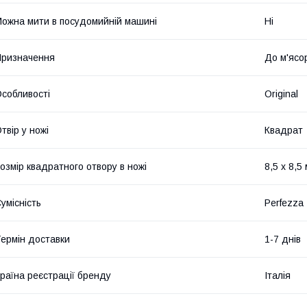
ожна мити в посудомийній машині
Ні
ризначення
До м'ясо
собливості
Original
твір у ножі
Квадрат
озмір квадратного отвору в ножі
8,5 x 8,5
умісність
Perfezza
ермін доставки
1-7 днів
раїна реєстрації бренду
Італія