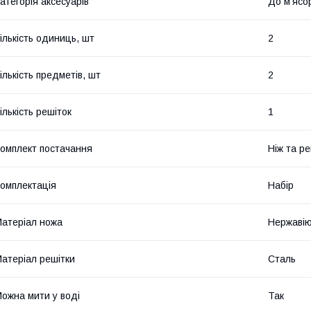
атегорія аксесуарів
До м'ясо
ількість одиниць, шт
2
ількість предметів, шт
2
ількість решіток
1
омплект постачання
Ніж та р
омплектація
Набір
атеріал ножа
Нержавію
атеріал решітки
Сталь
ожна мити у воді
Так