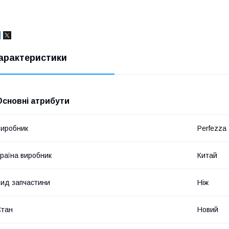
арактеристики
Основні атрибути
иробник
Perfezza
раїна виробник
Китай
ид запчастини
Ніж
Стан
Новий