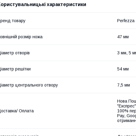
Користувальницькі характеристики
ренд товару
Perfezza
овнішній розмір ножа
47 мм
іаметр отворів
3 мм, 5 м
іаметр решітки
54 мм
іаметр центрального отвору
7,5 мм
Нова Пош
"Експрес"
оставка/ Оплата
100% пер
Pay, Goo
отриманн