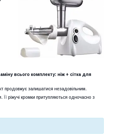
іну всього комплекту: ніж + сітка для
укт продовжує залишатися незадовільним.
. Її ріжучі кромки притупляються одночасно з