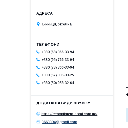
Вінниця, Україна
+380 (68) 366-33-94
+380 (95) 766-33-94
+380 (73) 366-33-94
+380 (67) 885-33-25
+380 (50) 958-32-64
П
н
https://remontiruem-sami.com.ua/
3663394@gmail.com