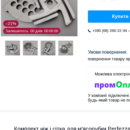
Купити
–21%
+380 (68) 366-33-94
Залишилось
0
0
днів
0
0
0
0
0
0
повернення товару п
У компанії підключені
будь-який товар не п
Комплект ніж і сітка для м'ясорубки Perfezz