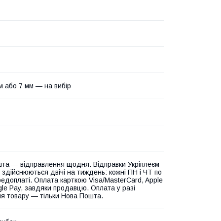
м або 7 мм — на вибір
та — відправлення щодня. Відправки Укріплеєм
 здійснюються двічі на тиждень: кожні ПН і ЧТ по
едоплаті. Оплата карткою Visa/MasterCard, Apple
gle Pay, завдяки продавцю. Оплата у разі
я товару — тільки Нова Пошта.