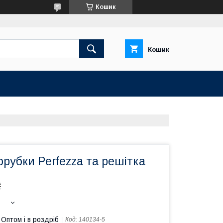
Кошик
Кошик
орубки Perfezza та решітка
₴
Оптом і в роздріб
Код:
140134-5