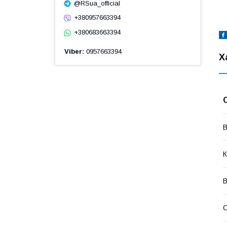
@RSua_official
+380957663394
+380683663394
Viber
0957663394
Х
В
К
В