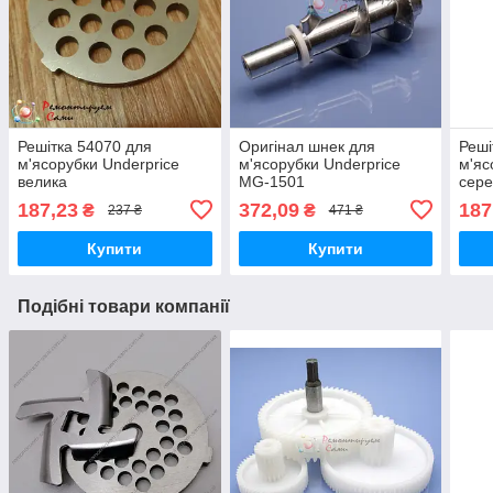
Решітка 54070 для
Оригінал шнек для
Реші
м'ясорубки Underprice
м'ясорубки Underprice
м'яс
велика
MG-1501
сер
187,23
372,09
187
₴
₴
237 ₴
471 ₴
Купити
Купити
Подібні товари компанії