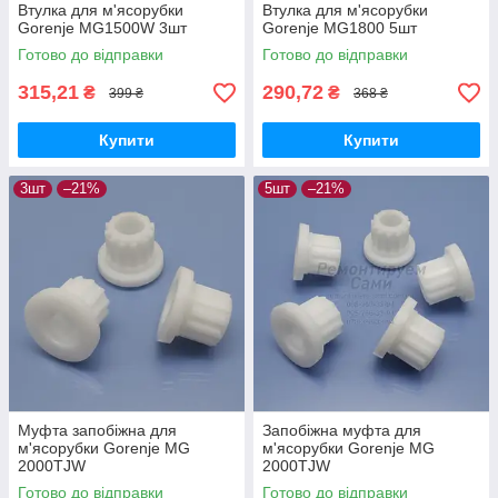
Втулка для м'ясорубки
Втулка для м'ясорубки
Gorenje MG1500W 3шт
Gorenje MG1800 5шт
Готово до відправки
Готово до відправки
315,21
290,72
₴
₴
399 ₴
368 ₴
Купити
Купити
3шт
–21%
5шт
–21%
Муфта запобіжна для
Запобіжна муфта для
м'ясорубки Gorenje MG
м'ясорубки Gorenje MG
2000TJW
2000TJW
Готово до відправки
Готово до відправки