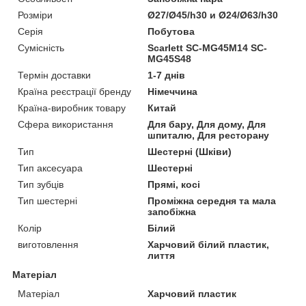
Розміри
Ø27/Ø45/h30 и Ø24/Ø63/h30
Серія
Побутова
Сумісність
Scarlett SC-MG45M14 SC-
MG45S48
Термін доставки
1-7 днів
Країна реєстрації бренду
Німеччина
Країна-виробник товару
Китай
Сфера використання
Для бару, Для дому, Для
шпиталю, Для ресторану
Тип
Шестерні (Шківи)
Тип аксесуара
Шестерні
Тип зубців
Прямі, косі
Тип шестерні
Проміжна середня та мала
запобіжна
Колір
Білий
виготовлення
Харчовий білий пластик,
лиття
Матеріал
Матеріал
Харчовий пластик