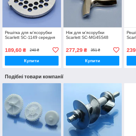
Решітка для м'ясорубки
Ніж для м'ясорубки
Реші
Scarlett SC-1149 середня
Scarlett SC-MG45S48
Scar
189,60
277,29
239
₴
₴
240 ₴
351 ₴
Купити
Купити
Подібні товари компанії