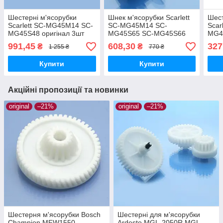
Шестерні м'ясорубки
Шнек м'ясорубки Scarlett
Шест
Scarlett SC-MG45M14 SC-
SC-MG45M14 SC-
Scar
MG45S48 оригінал 3шт
MG45S65 SC-MG45S66
MG4
SC-MG45S71 SC-
991,45
608,30
327
₴
₴
1 255 ₴
770 ₴
MG45S72 SC-MG45S74
SC-MG45M13 SC-
Купити
Купити
MG45M14 SC-MG45M16
Акційні пропозиції та новинки
original
–21%
original
–21%
Шестерня м'ясорубки Bosch
Шестерні для м'ясорубки
Champion MFW1550
Ardesto MGL-2050R MGL-