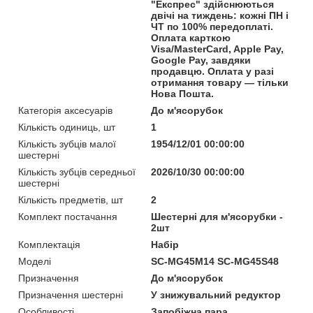
"Експрес" здійснюються
двічі на тиждень: кожні ПН і
ЧТ по 100% передоплаті.
Оплата карткою
Visa/MasterCard, Apple Pay,
Google Pay, завдяки
продавцю. Оплата у разі
отримання товару — тільки
Нова Пошта.
Категорія аксесуарів
До м'ясорубок
Кількість одиниць, шт
1
Кількість зубців малої
1954/12/01 00:00:00
шестерні
Кількість зубців середньої
2026/10/30 00:00:00
шестерні
Кількість предметів, шт
2
Комплект постачання
Шестерні для м'ясорубки -
2шт
Комплектація
Набір
Моделі
SC-MG45M14 SC-MG45S48
Призначення
До м'ясорубок
Призначення шестерні
У знижувальний редуктор
Особливості
Запобіжна пара