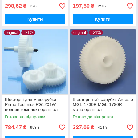
298,62
197,50
₴
₴
378 ₴
250 ₴
Купити
Купити
original
–21%
original
–21%
Шестерні для м'ясорубки
Шестерня м'ясорубки Ardesto
Prime Technics PG1201W
MGL-1730R MGL-1790R
повний комплект оригінал
мала оригінал
харчовий пластик
Готово до відправки
Готово до відправки
784,47
327,06
₴
₴
993 ₴
414 ₴