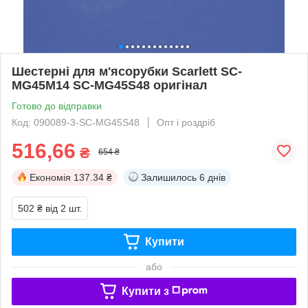
Шестерні для м'ясорубки Scarlett SC-
MG45M14 SC-MG45S48 оригінал
Готово до відправки
Код: 090089-3-SC-MG45S48
Опт і роздріб
516,66
₴
654 ₴
Економія
137.34 ₴
Залишилось
6 днів
502 ₴
від 2 шт.
Купити
або
Купити з