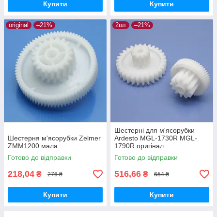
Купити
Купити
original
–21%
2шт
–21%
Шестерні для м'ясорубки
Шестерня м'ясорубки Zelmer
Ardesto MGL-1730R MGL-
ZMM1200 мала
1790R оригінал
Готово до відправки
Готово до відправки
218,04
516,66
₴
₴
276 ₴
654 ₴
Купити
Купити