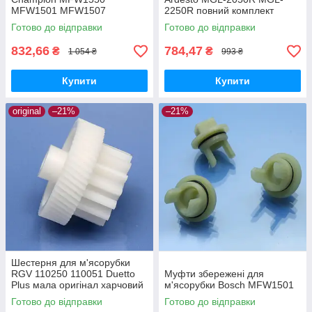
MFW1501 MFW1507
2250R повний комплект
MFW1511 MFW1545 SFW1
оригінал харчовий пластик
Готово до відправки
Готово до відправки
CNFW2 оригінал Ø68 h25
z=16/50
832,66
784,47
₴
₴
1 054 ₴
993 ₴
Купити
Купити
original
–21%
–21%
Шестерня для м'ясорубки
RGV 110250 110051 Duetto
Муфти збережені для
Plus мала оригінал харчовий
м'ясорубки Bosch MFW1501
пластик
Готово до відправки
Готово до відправки