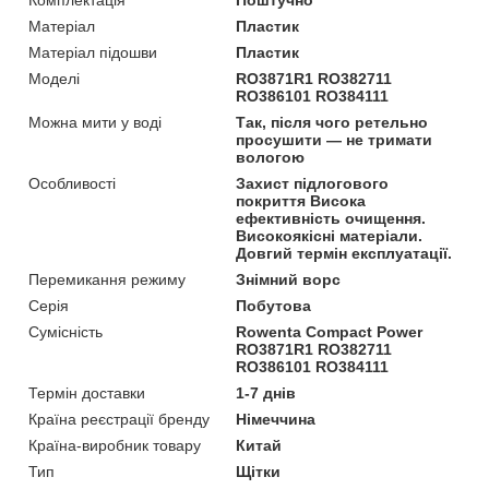
Матеріал
Пластик
Матеріал підошви
Пластик
Моделі
RO3871R1 RO382711
RO386101 RO384111
Можна мити у воді
Так, після чого ретельно
просушити — не тримати
вологою
Особливості
Захист підлогового
покриття Висока
ефективність очищення.
Високоякісні матеріали.
Довгий термін експлуатації.
Перемикання режиму
Знімний ворс
Серія
Побутова
Сумісність
Rowenta Compact Power
RO3871R1 RO382711
RO386101 RO384111
Термін доставки
1-7 днів
Країна реєстрації бренду
Німеччина
Країна-виробник товару
Китай
Тип
Щітки