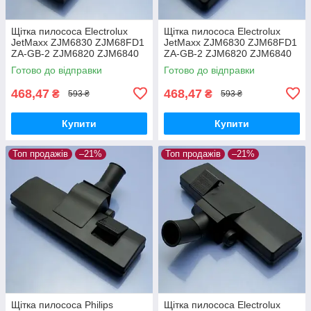
Щітка пилососа Electrolux
Щітка пилососа Electrolux
JetMaxx ZJM6830 ZJM68FD1
JetMaxx ZJM6830 ZJM68FD1
ZA-GB-2 ZJM6820 ZJM6840
ZA-GB-2 ZJM6820 ZJM6840
EL4042A ZJG6800
EL4042A ZJG6800 для
Готово до відправки
Готово до відправки
двохрежимна
ламіната паркета
468,47
468,47
₴
₴
593 ₴
593 ₴
Купити
Купити
Топ продажів
–21%
Топ продажів
–21%
Щітка пилососа Philips
Щітка пилососа Electrolux