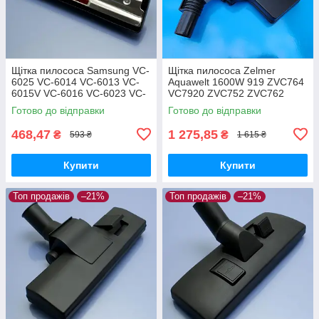
Щітка пилососа Samsung VC-
Щітка пилососа Zelmer
6025 VC-6014 VC-6013 VC-
Aquawelt 1600W 919 ZVC764
6015V VC-6016 VC-6023 VC-
VC7920 ZVC752 ZVC762
6024 для ламіната паркета
ZVC763 Aquos 829 ZVC722
Готово до відправки
Готово до відправки
Aquario 819 ZVC712 оригінал
468,47
1 275,85
₴
₴
593 ₴
1 615 ₴
Купити
Купити
Топ продажів
–21%
Топ продажів
–21%