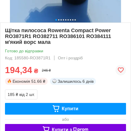
Щітка пилососа Rowenta Compact Power
RO3871R1 RO382711 RO386101 RO384111
м'який ворс мала
Готово до відправки
Код: 185580-RO3871R1
Опт і роздріб
194,34
₴
246 ₴
Економія
51.66 ₴
Залишилось
6 днів
185 ₴
від 2 шт.
Купити
або
Купити з