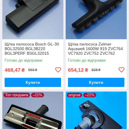
Щітка пилососа Bosch GL-30
Щітка пилососа Zelmer
BGL32500 BGL3B220
Aquawelt 1600W 919 ZVC764
BGL3PERF BSGL32015
VC7920 ZVC752 ZVC762
BSGL32030 BSGL3210RU
ZVC763 Aquos 829 ZVC722
Готово до відправки
Готово до відправки
BSGL32383 BSGL32500
Aquario 819 ZVC712 ламінат
двохрежимна
та паркет
468,47
654,12
₴
₴
593 ₴
828 ₴
Купити
Купити
Топ продажів
–21%
original
–21%