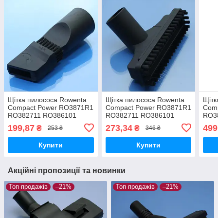
Щітка пилососа Rowenta
Щітка пилососа Rowenta
Щітк
Compact Power RO3871R1
Compact Power RO3871R1
Com
RO382711 RO386101
RO382711 RO386101
RO3
RO384111 щілинна
RO384111 з ворсом мала
RO3
199,87
273,34
499
₴
₴
253 ₴
346 ₴
поворотна 120° з ворсом
пластик
Купити
Купити
Акційні пропозиції та новинки
Топ продажів
–21%
Топ продажів
–21%