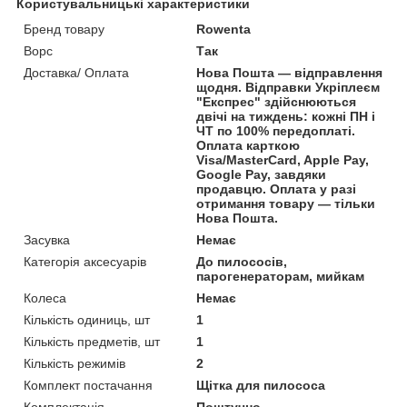
Користувальницькі характеристики
Бренд товару
Rowenta
Ворс
Так
Доставка/ Оплата
Нова Пошта — відправлення
щодня. Відправки Укріплеєм
"Експрес" здійснюються
двічі на тиждень: кожні ПН і
ЧТ по 100% передоплаті.
Оплата карткою
Visa/MasterCard, Apple Pay,
Google Pay, завдяки
продавцю. Оплата у разі
отримання товару — тільки
Нова Пошта.
Засувка
Немає
Категорія аксесуарів
До пилососів,
парогенераторам, мийкам
Колеса
Немає
Кількість одиниць, шт
1
Кількість предметів, шт
1
Кількість режимів
2
Комплект постачання
Щітка для пилососа
Комплектація
Поштучно