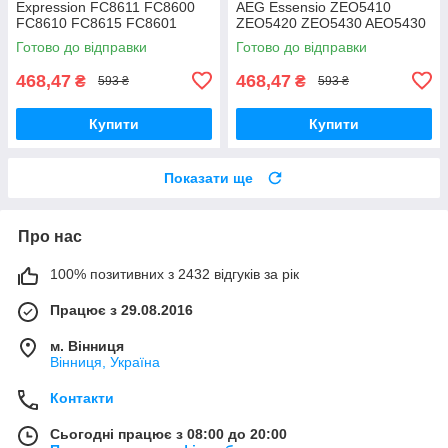
Expression FC8611 FC8600
AEG Essensio ZEO5410
FC8610 FC8615 FC8601
ZEO5420 ZEO5430 AEO5430
FC8602 FC8604 FC8606
ZEO5432 двохрежимна
Готово до відправки
Готово до відправки
FC8612 FC8619
двохрежимна
468,47
468,47
₴
₴
593 ₴
593 ₴
Купити
Купити
Показати ще
Про нас
100% позитивних з 2432 відгуків за рік
Працює з 29.08.2016
м. Вінниця
Вінниця, Україна
Контакти
Сьогодні працює з 08:00 до 20:00