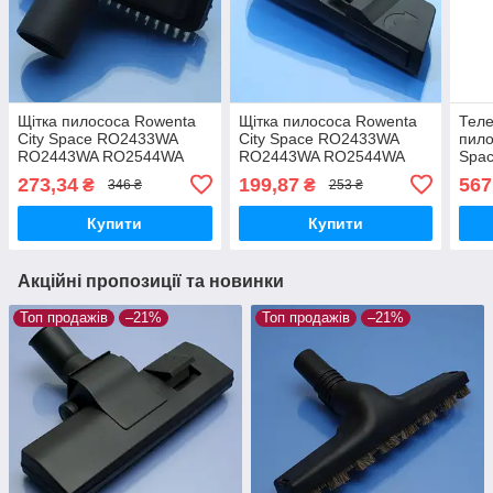
Щітка пилососа Rowenta
Щітка пилососа Rowenta
Теле
City Space RO2433WA
City Space RO2433WA
пило
RO2443WA RO2544WA
RO2443WA RO2544WA
Spa
RO2611EA RO2711EA
RO2611EA RO2711EA
RO2
273,34
199,87
567
₴
₴
346 ₴
253 ₴
RO2759EA з ворсом мала
RO2759EA щілинна
RO2
поворотна 120° з ворсом
RO2
Купити
Купити
пластик
Акційні пропозиції та новинки
Топ продажів
–21%
Топ продажів
–21%