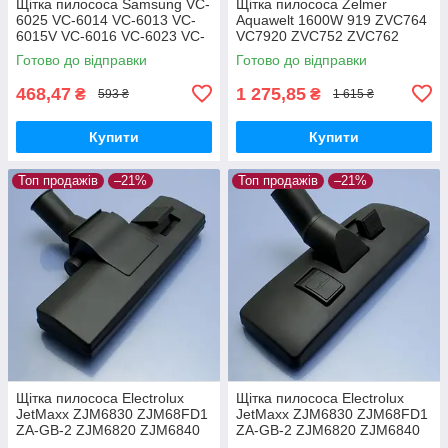
Щітка пилососа Samsung VC-
Щітка пилососа Zelmer
6025 VC-6014 VC-6013 VC-
Aquawelt 1600W 919 ZVC764
6015V VC-6016 VC-6023 VC-
VC7920 ZVC752 ZVC762
6024 для ламіната паркета
ZVC763 Aquos 829 ZVC722
Готово до відправки
Готово до відправки
Aquario 819 ZVC712 оригінал
468,47
1 275,85
₴
₴
593 ₴
1 615 ₴
Купити
Купити
Топ продажів
–21%
Топ продажів
–21%
Щітка пилососа Electrolux
Щітка пилососа Electrolux
JetMaxx ZJM6830 ZJM68FD1
JetMaxx ZJM6830 ZJM68FD1
ZA-GB-2 ZJM6820 ZJM6840
ZA-GB-2 ZJM6820 ZJM6840
EL4042A ZJG6800
EL4042A ZJG6800 для