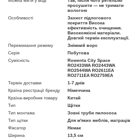
Можна мити у воді
Так, після чого ретельно
просушити — не тримати
вологою
Особливості
Захист підлогового
покриття Висока
ефективність очищення.
Високоякісні матеріали.
Довгий термін експлуатації.
Перемикання режиму
Знімний ворс
Серія
Побутова
Сумісність
Rowenta City Space
RO2433WA RO2443WA
RO2544WA RO2611EA
RO2711EA RO2759EA
Термін доставки
1-7 днів
Країна реєстрації бренду
Німеччина
Країна-виробник товару
Китай
Тип
Щітки
Тип монтажа
Зовні труби пилососа
Тип щітки
Для м'яких меблів, матраців
Фіксатор
Немає
Ширина
13,5 см