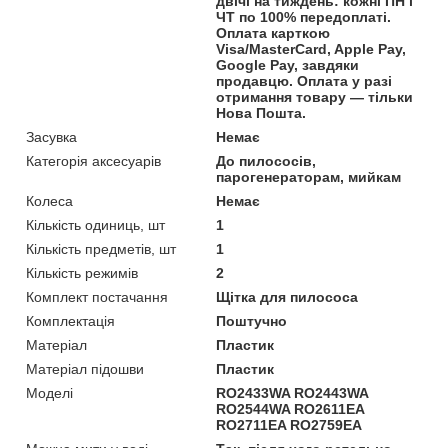
двічі на тиждень: кожні ПН і
ЧТ по 100% передоплаті.
Оплата карткою
Visa/MasterCard, Apple Pay,
Google Pay, завдяки
продавцю. Оплата у разі
отримання товару — тільки
Нова Пошта.
Засувка
Немає
Категорія аксесуарів
До пилососів,
парогенераторам, мийкам
Колеса
Немає
Кількість одиниць, шт
1
Кількість предметів, шт
1
Кількість режимів
2
Комплект постачання
Щітка для пилососа
Комплектація
Поштучно
Матеріал
Пластик
Матеріал підошви
Пластик
Моделі
RO2433WA RO2443WA
RO2544WA RO2611EA
RO2711EA RO2759EA