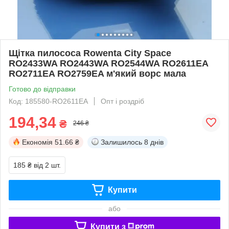
Щітка пилососа Rowenta City Space
RO2433WA RO2443WA RO2544WA RO2611EA
RO2711EA RO2759EA м'який ворс мала
Готово до відправки
Код: 185580-RO2611EA
Опт і роздріб
194,34
₴
246 ₴
Економія
51.66 ₴
Залишилось
8 днів
185 ₴
від 2 шт.
Купити
або
Купити з