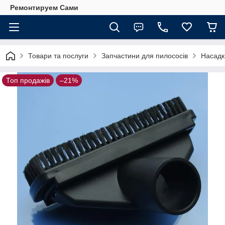
Ремонтируем Сами
Товари та послуги
Запчастини для пилососів
Насадк
Топ продажів
–21%