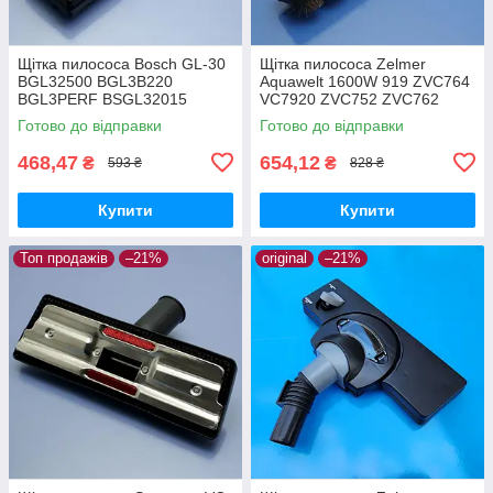
Щітка пилососа Bosch GL-30
Щітка пилососа Zelmer
BGL32500 BGL3B220
Aquawelt 1600W 919 ZVC764
BGL3PERF BSGL32015
VC7920 ZVC752 ZVC762
BSGL32030 BSGL3210RU
ZVC763 Aquos 829 ZVC722
Готово до відправки
Готово до відправки
BSGL32383 BSGL32500
Aquario 819 ZVC712 ламінат
двохрежимна
та паркет
468,47
654,12
₴
₴
593 ₴
828 ₴
Купити
Купити
Топ продажів
–21%
original
–21%