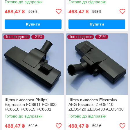
Готово до відправки
Готово до відправки
двохрежимна
ламіната паркета
468,47
468,47
₴
₴
593 ₴
593 ₴
Купити
Купити
Топ продажів
–21%
Топ продажів
–21%
Щітка пилососа Philips
Щітка пилососа Electrolux
Expression FC8611 FC8600
AEG Essensio ZEO5410
FC8610 FC8615 FC8601
ZEO5420 ZEO5430 AEO5430
FC8602 FC8604 FC8606
ZEO5432 двохрежимна
Готово до відправки
Готово до відправки
FC8612 FC8619
двохрежимна
468,47
468,47
₴
₴
593 ₴
593 ₴