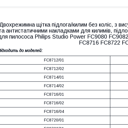
Двохрежимна щітка підлога/килим без коліс, з в
та антистатичними накладками для килимів, підлог
для пилососа Philips Studio Power FC9080 FC90
FC8716 FC8722 F
ідходить до моделей:
FC8712/01
FC8712/02
FC8714/01
FC8714/02
FC8716/01
FC8716/02
FC8716/04
FC8720/01