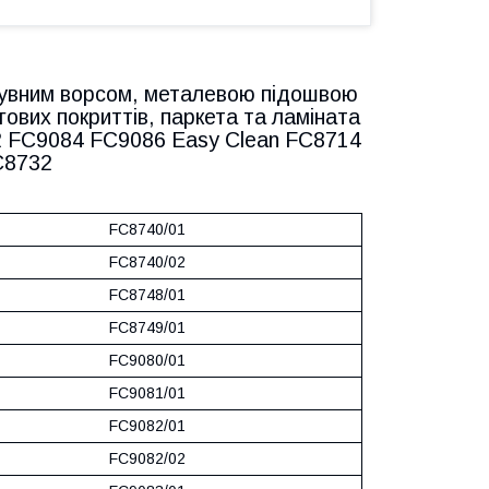
исувним ворсом, металевою підошвою
ових покриттів, паркета та ламіната
82 FC9084 FC9086 Easy Clean FC8714
C8732
FC8740/01
FC8740/02
FC8748/01
FC8749/01
FC9080/01
FC9081/01
FC9082/01
FC9082/02