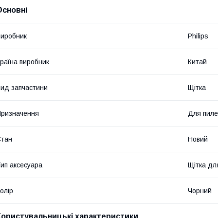
Основні
иробник
Philips
раїна виробник
Китай
ид запчастини
Щітка
ризначення
Для пиле
Стан
Новий
ип аксесуара
Щітка дл
олір
Чорний
Користувальницькі характеристики