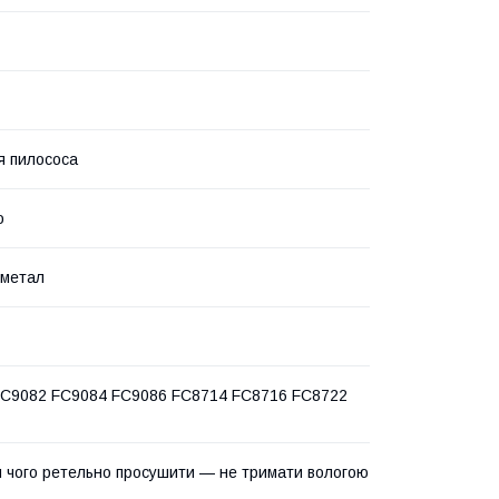
я пилососа
о
 метал
FC9082 FC9084 FC9086 FC8714 FC8716 FC8722
ля чого ретельно просушити — не тримати вологою