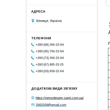
Вінниця, Україна
П
+380 (68) 366-33-94
+380 (95) 766-33-94
+380 (73) 366-33-94
+380 (67) 885-33-25
+380 (50) 958-32-64
https://remontiruem-sami.com.ua/
3663394@gmail.com