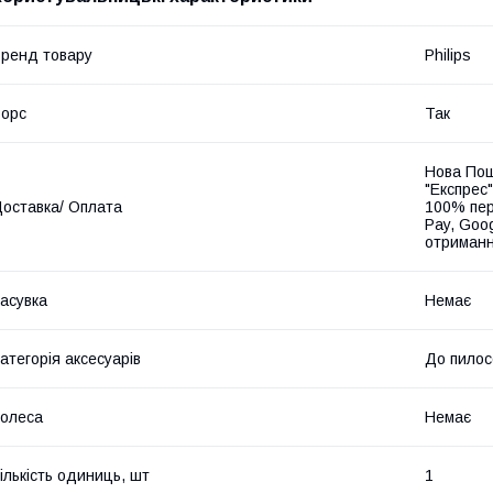
ренд товару
Philips
орс
Так
Нова Пош
"Експрес"
оставка/ Оплата
100% пер
Pay, Goo
отриманн
асувка
Немає
атегорія аксесуарів
До пилос
олеса
Немає
ількість одиниць, шт
1