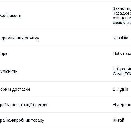
Захист п
насадки 
собливості
очищення
експлуата
еремикання режиму
Клавіша
ерія
Побутов
Philips 
умісність
Clean FC
ермін доставки
1-7 днів
раїна реєстрації бренду
Нідерла
раїна-виробник товару
Китай