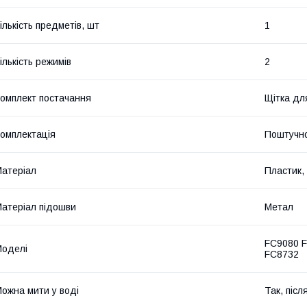
ількість предметів, шт
1
ількість режимів
2
омплект постачання
Щітка дл
омплектація
Поштучн
атеріал
Пластик,
атеріал підошви
Метал
FC9080 
оделі
FC8732
ожна мити у воді
Так, піс