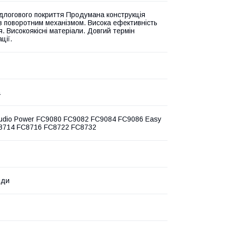
ідлогового покриття Продумана конструкція
з поворотним механізмом. Висока ефективність
. Високоякісні матеріали. Довгий термін
ції.
а
Studio Power FC9080 FC9082 FC9084 FC9086 Easy
8714 FC8716 FC8722 FC8732
нди