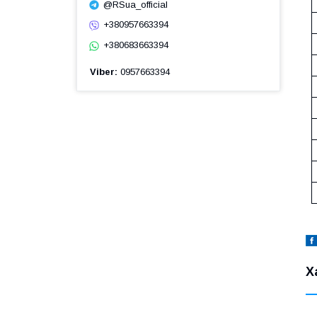
@RSua_official
+380957663394
+380683663394
Viber
0957663394
Х