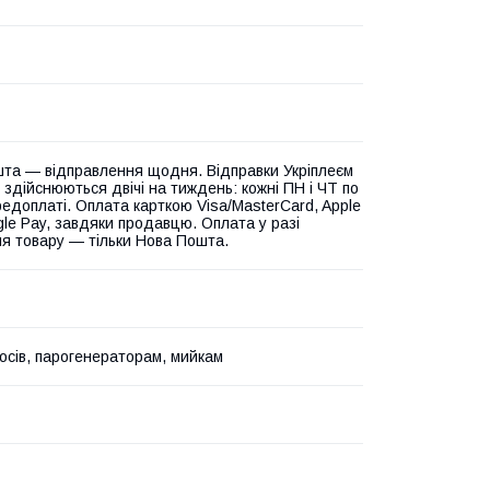
та — відправлення щодня. Відправки Укріплеєм
 здійснюються двічі на тиждень: кожні ПН і ЧТ по
едоплаті. Оплата карткою Visa/MasterCard, Apple
gle Pay, завдяки продавцю. Оплата у разі
я товару — тільки Нова Пошта.
осів, парогенераторам, мийкам