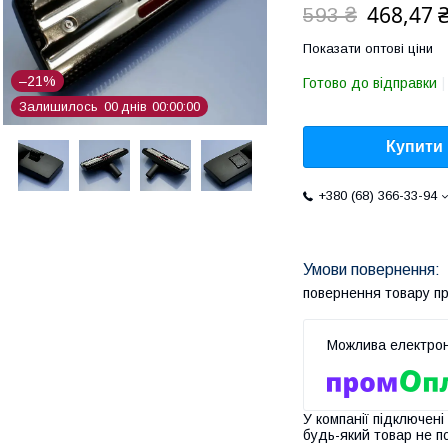
468,47 
593 ₴
Показати оптові ціни
–21%
Готово до відправки
Залишилось
0
0
днів
0
0
0
0
0
0
Купити
+380 (68) 366-33-94
повернення товару п
У компанії підключені
будь-який товар не п