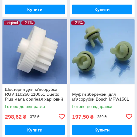
Купити
Купити
original
–21%
–21%
Шестерня для м'ясорубки
RGV 110250 110051 Duetto
Муфти збережені для
Plus мала оригінал харчовий
м'ясорубки Bosch MFW1501
пластик
Готово до відправки
Готово до відправки
298,62
197,50
₴
₴
378 ₴
250 ₴
Купити
Купити