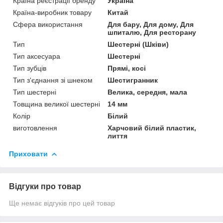
Країна реєстрації бренду
Україна
Країна-виробник товару
Китай
Сфера використання
Для бару, Для дому, Для
шпиталю, Для ресторану
Тип
Шестерні (Шківи)
Тип аксесуара
Шестерні
Тип зубців
Прямі, косі
Тип з'єднання зі шнеком
Шестигранник
Тип шестерні
Велика, середня, мала
Товщина великої шестерні
14 мм
Колір
Білий
виготовлення
Харчовий білий пластик,
лиття
Приховати
Відгуки про товар
Ще немає відгуків про цей товар