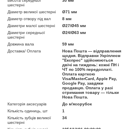
Висота середньої
30 мм
шестерні
Діаметр великої шестерні
Ø71 мм
Діаметр отвору під вал
8 мм
Діаметри малої шестерні
Ø27/Ø45 мм
Діаметри середньої
Ø24/Ø63 мм
шестерні
Довжина вала
59 мм
Доставка/ Оплата
Нова Пошта — відправлення
щодня. Відправки Укріплеєм
"Експрес" здійснюються
двічі на тиждень: кожні ПН і
ЧТ по 100% передоплаті.
Оплата карткою
Visa/MasterCard, Apple Pay,
Google Pay, завдяки
продавцю. Оплата у разі
отримання товару — тільки
Нова Пошта.
Категорія аксесуарів
До м'ясорубок
Кількість одиниць, шт
1
Кількість зубців великої
34
шестерні