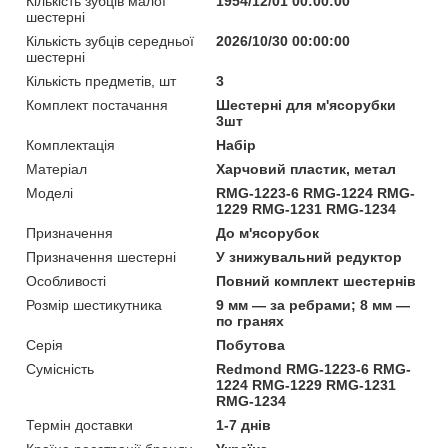
Кількість зубців малої
1954/12/01 00:00:00
шестерні
Кількість зубців середньої
2026/10/30 00:00:00
шестерні
Кількість предметів, шт
3
Комплект постачання
Шестерні для м'ясорубки
3шт
Комплектація
Набір
Матеріал
Харчовий пластик, метал
Моделі
RMG-1223-6 RMG-1224 RMG-
1229 RMG-1231 RMG-1234
Призначення
До м'ясорубок
Призначення шестерні
У знижувальний редуктор
Особливості
Повний комплект шестернів
Розмір шестикутника
9 мм — за ребрами; 8 мм —
по гранях
Серія
Побутова
Сумісність
Redmond RMG-1223-6 RMG-
1224 RMG-1229 RMG-1231
RMG-1234
Термін доставки
1-7 днів