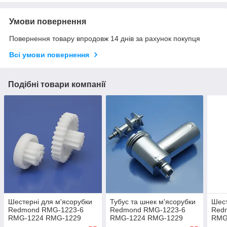
Умови повернення
Повернення товару впродовж 14 днів за рахунок покупця
Всі умови повернення
Подібні товари компанії
Шестерні для м'ясорубки
Тубус та шнек м'ясорубки
Шест
Redmond RMG-1223-6
Redmond RMG-1223-6
Red
RMG-1224 RMG-1229
RMG-1224 RMG-1229
RMG
RMG-1231 RMG-1234
RMG-1231 RMG-1234
RMG