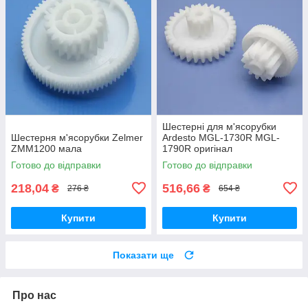
Шестерні для м'ясорубки
Шестерня м'ясорубки Zelmer
Ardesto MGL-1730R MGL-
ZMM1200 мала
1790R оригінал
Готово до відправки
Готово до відправки
218,04
516,66
₴
₴
276 ₴
654 ₴
Купити
Купити
Показати ще
Про нас