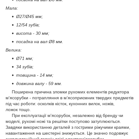
Мала:
Ø27/Ø45 мм;
12/54 зубів;
висота - 30 мм;
посадка на вал Ø8 мм.
Велика:
Ø71 мм;
34 зубів;
товщина - 14 мм;
довжина валу - 59 мм.
Поширена причина зломки рухомих елементів редуктора
м'ясорубки - потрапляння в м’ясоприємник твердих предметів
під час роботи: осколків кісток, кухонних вилок, ножів,
ложок тощо.
При експлуатації м'ясорубок, незалежно від бренду чи
моделі, рухомі ножі та решітки поступово затуплюються.
Завдяки використанню деталей з гострими ріжучими краями,
навантаження на шестерні знижується. Це значно подовжує