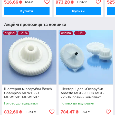
516,66
973,28
525
₴
₴
654 ₴
1 232 ₴
оригінал
оригінал
прив
Купити
Купити
Акційні пропозиції та новинки
original
–21%
original
–21%
Шестерня м'ясорубки Bosch
Шестерні для м'ясорубки
Champion MFW1550
Ardesto MGL-2050R MGL-
MFW1501 MFW1507
2250R повний комплект
MFW1511 MFW1545 SFW1
оригінал харчовий пластик
Готово до відправки
Готово до відправки
CNFW2 оригінал Ø68 h25
z=16/50
832,66
784,47
₴
₴
1 054 ₴
993 ₴