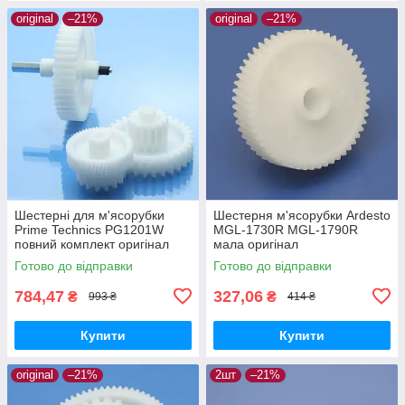
original
–21%
original
–21%
Шестерні для м'ясорубки
Шестерня м'ясорубки Ardesto
Prime Technics PG1201W
MGL-1730R MGL-1790R
повний комплект оригінал
мала оригінал
харчовий пластик
Готово до відправки
Готово до відправки
784,47
327,06
₴
₴
993 ₴
414 ₴
Купити
Купити
original
–21%
2шт
–21%