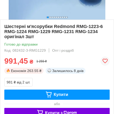
Шестерні м'ясорубки Redmond RMG-1223-6
RMG-1224 RMG-1229 RMG-1231 RMG-1234
оригінал 3шт
Готово до відправки
Код: 082432-3-RMG1229
Опт і роздріб
991,45
₴
1 255 ₴
Економія
263.55 ₴
Залишилось
8 днів
981 ₴
від 2 шт.
Купити
або
Купити з