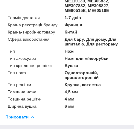
ME110130, ME306832,
ME307832, ME308827,
ME60515E, ME60516E
Термін доставки
1-7 днів
Країна реєстрації бренду
Франція
Країна-виробник товару
Китай
Сфера використання
Для бару, Для дому, Для
шпиталю, Для ресторану
Тип
Ножі
Тип аксесуара
Ножі для м'ясорубки
Тип кріплення решітки
Вушка
Тип ножа
Односторонній,
правосторонній
Тип решітки
Крупна, котлетна
Товщина ножа
4,5 мм
Товщина решітки
4 мм
Ширина вушка
6 мм
Приховати