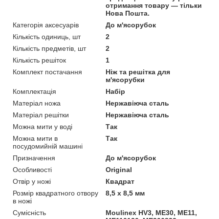
отримання товару — тільки
Нова Пошта.
Категорія аксесуарів
До м'ясорубок
Кількість одиниць, шт
2
Кількість предметів, шт
2
Кількість решіток
1
Комплект постачання
Ніж та решітка для
м'ясорубки
Комплектація
Набір
Матеріал ножа
Нержавіюча сталь
Матеріал решітки
Нержавіюча сталь
Можна мити у воді
Так
Можна мити в
Так
посудомийній машині
Призначення
До м'ясорубок
Особливості
Original
Отвір у ножі
Квадрат
Розмір квадратного отвору
8,5 x 8,5 мм
в ножі
Сумісність
Moulinex HV3, ME30, ME11,