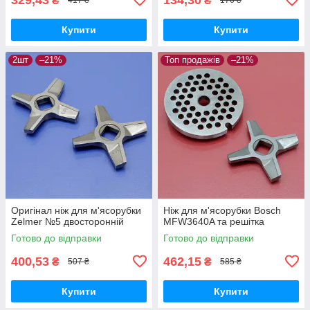
₴
₴
417 ₴
170 ₴
Купити
Купити
2шт
–21%
Топ продажів
–21%
Оригінал ніж для м'ясорубки
Ніж для м'ясорубки Bosch
Zelmer №5 двосторонній
MFW3640A та решітка
Готово до відправки
Готово до відправки
400,53
462,15
₴
₴
507 ₴
585 ₴
Купити
Купити