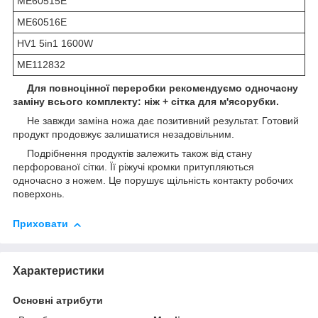
ME60515E
ME60516E
HV1 5in1 1600W
ME112832
Для повноцінної переробки рекомендуємо одночасну
заміну всього комплекту: ніж + сітка для м'ясорубки.
Не завжди заміна ножа дає позитивний результат. Готовий
продукт продовжує залишатися незадовільним.
Подрібнення продуктів залежить також від стану
перфорованої сітки. Її ріжучі кромки притупляються
одночасно з ножем. Це порушує щільність контакту робочих
поверхонь.
Приховати
Характеристики
Основні атрибути