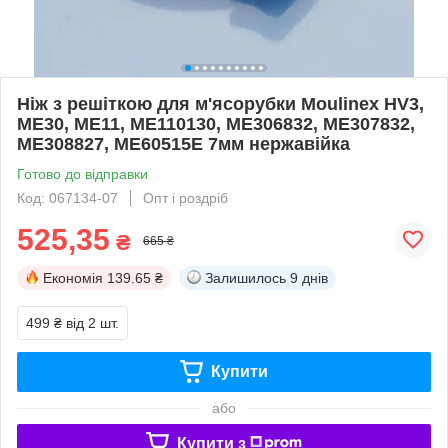
Ніж з решіткою для м'ясорубки Moulinex HV3,
ME30, ME11, ME110130, ME306832, ME307832,
ME308827, ME60515E 7мм нержавійка
Готово до відправки
Код: 067134-07
Опт і роздріб
525,35
₴
665 ₴
Економія
139.65 ₴
Залишилось
9 днів
499 ₴
від 2 шт.
Купити
або
Купити з