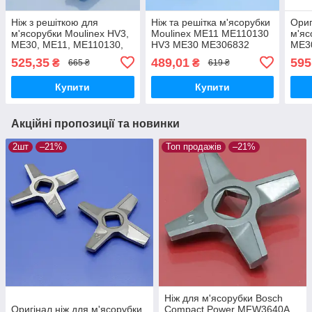
Ніж з решіткою для
Ніж та решітка м'ясорубки
Ориг
м'ясорубки Moulinex HV3,
Moulinex ME11 ME110130
м'яс
ME30, ME11, ME110130,
HV3 ME30 ME306832
ME3
ME306832, ME307832,
ME307832 ME308827
ME3
525,35
489,01
595
₴
₴
665 ₴
619 ₴
ME308827, ME60515E
ME60515E ME60516E
ME3
5мм нержавійка
оригінал
ME6
Купити
Купити
Акційні пропозиції та новинки
2шт
–21%
Топ продажів
–21%
Ніж для м'ясорубки Bosch
Оригінал ніж для м'ясорубки
Compact Power MFW3640A,