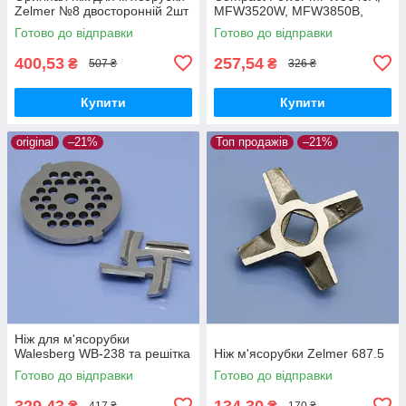
Zelmer №8 двосторонній 2шт
MFW3520W, MFW3850B,
MFW3600W, MFW3502,
Готово до відправки
Готово до відправки
MFW3540W, MFW3630A,
MFW3612A
400,53
257,54
₴
₴
507 ₴
326 ₴
Купити
Купити
original
–21%
Топ продажів
–21%
Ніж для м'ясорубки
Walesberg WB-238 та решітка
Ніж м'ясорубки Zelmer 687.5
Готово до відправки
Готово до відправки
329,43
134,30