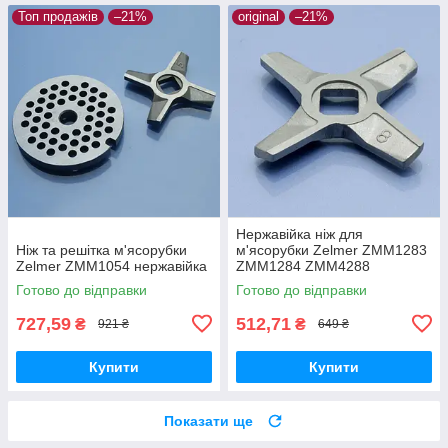
Топ продажів
–21%
original
–21%
Нержавійка ніж для
Ніж та решітка м'ясорубки
м'ясорубки Zelmer ZMM1283
Zelmer ZMM1054 нержавійка
ZMM1284 ZMM4288
ZMM5580 ZMM4048B
Готово до відправки
Готово до відправки
ZMM4050B ZMM4055B
ZMM4080B ZMM4085B
727,59
512,71
₴
₴
921 ₴
649 ₴
ZMM4288W
Купити
Купити
Показати ще