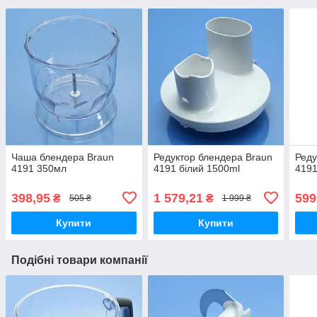
Чаша блендера Braun
Редуктор блендера Braun
Реду
4191 350мл
4191 білий 1500ml
4191
398,95
1 579,21
599
₴
₴
505 ₴
1 999 ₴
Купити
Купити
Подібні товари компанії