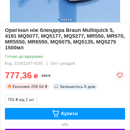
Оригінал ніж блендера Braun Multiquick 5,
4191 MQ5077, MQ5177, MQ5277, MR550, MR570,
MR5550, MR6550, MQ5075, MQ5135, MQ5275
1500мл
Готово до відправки
Код: 21001107-4191
Опт і роздріб
777,36
₴
984 ₴
Економія
206.64 ₴
Залишилось
8 днів
755 ₴
від 2 шт.
Купити
або