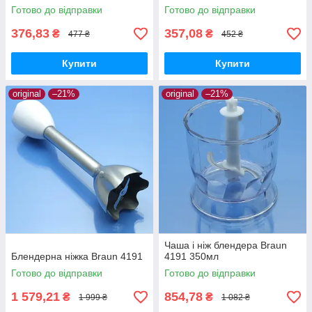
Готово до відправки
Готово до відправки
376,83
357,08
₴
₴
477 ₴
452 ₴
Купити
Купити
original
–21%
original
–21%
Чаша і ніж блендера Braun
Блендерна ніжка Braun 4191
4191 350мл
Готово до відправки
Готово до відправки
1 579,21
854,78
₴
₴
1 999 ₴
1 082 ₴