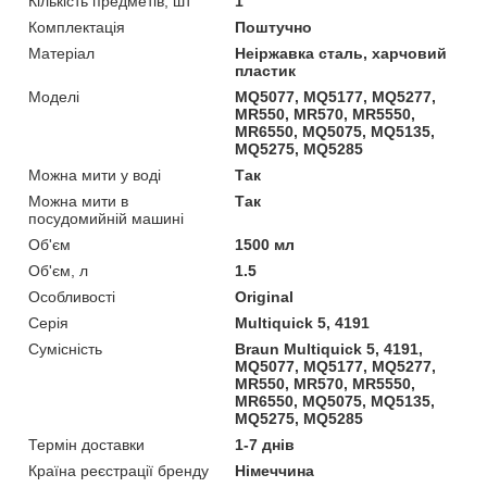
Кількість предметів, шт
1
Комплектація
Поштучно
Матеріал
Неіржавка сталь, харчовий
пластик
Моделі
MQ5077, MQ5177, MQ5277,
MR550, MR570, MR5550,
MR6550, MQ5075, MQ5135,
MQ5275, MQ5285
Можна мити у воді
Так
Можна мити в
Так
посудомийній машині
Об'єм
1500 мл
Об'єм, л
1.5
Особливості
Original
Серія
Multiquick 5, 4191
Сумісність
Braun Multiquick 5, 4191,
MQ5077, MQ5177, MQ5277,
MR550, MR570, MR5550,
MR6550, MQ5075, MQ5135,
MQ5275, MQ5285
Термін доставки
1-7 днів
Країна реєстрації бренду
Німеччина