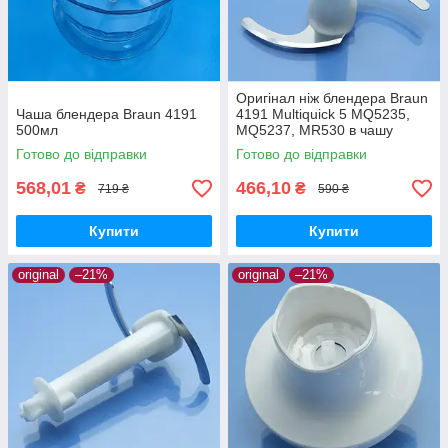
Оригінал ніж блендера Braun
Чаша блендера Braun 4191
4191 Multiquick 5 MQ5235,
500мл
MQ5237, MR530 в чашу
500мл
Готово до відправки
Готово до відправки
568,01
466,10
₴
₴
719 ₴
590 ₴
Купити
Купити
original
–21%
original
–21%