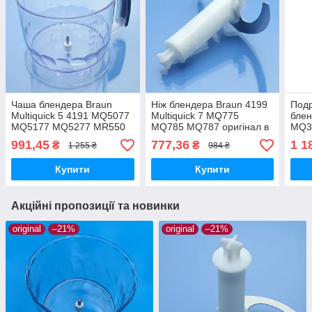
Чаша блендера Braun
Ніж блендера Braun 4199
Подр
Multiquick 5 4191 MQ5077
Multiquick 7 MQ775
блен
MQ5177 MQ5277 MR550
MQ785 MQ787 оригінал в
MQ3
MR570 MR5550 MR6550
чашу 1500мл
MR3
991,45
777,36
1 1
₴
₴
1 255 ₴
984 ₴
MQ5177 MQ5277 MQ5075
MR4
MQ5135 оригінал 1500мл
Купити
Купити
Акційні пропозиції та новинки
original
–21%
original
–21%