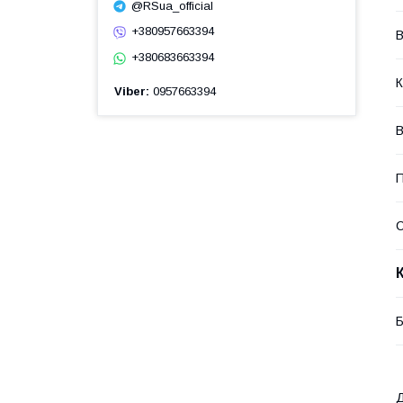
@RSua_official
+380957663394
В
+380683663394
К
Viber
0957663394
В
П
Б
Д