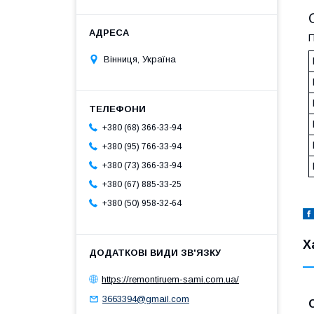
П
Вінниця, Україна
+380 (68) 366-33-94
+380 (95) 766-33-94
+380 (73) 366-33-94
+380 (67) 885-33-25
+380 (50) 958-32-64
Х
https://remontiruem-sami.com.ua/
3663394@gmail.com