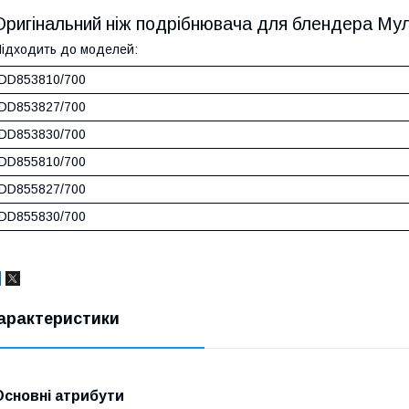
Оригінальний ніж подрібнювача для блендера Мул
ідходить до моделей:
DD853810/700
DD853827/700
DD853830/700
DD855810/700
DD855827/700
DD855830/700
арактеристики
Основні атрибути