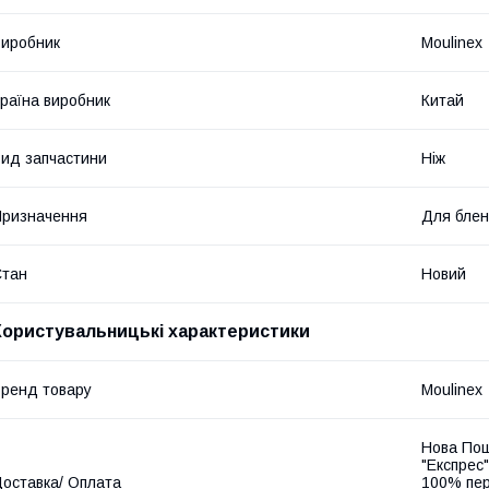
иробник
Moulinex
раїна виробник
Китай
ид запчастини
Ніж
ризначення
Для бле
Стан
Новий
Користувальницькі характеристики
ренд товару
Moulinex
Нова Пош
"Експрес"
оставка/ Оплата
100% пер