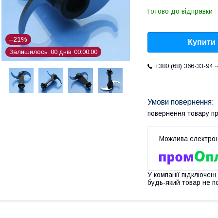
Готово до відправки
–21%
Купити
Залишилось
0
0
днів
0
0
0
0
0
0
+380 (68) 366-33-94
повернення товару п
У компанії підключені
будь-який товар не п