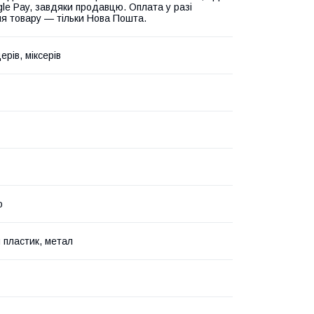
gle Pay, завдяки продавцю. Оплата у разі
я товару — тільки Нова Пошта.
рів, міксерів
о
 пластик, метал