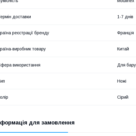
умісність
Moulinex
ермін доставки
1-7 днів
раїна реєстрації бренду
Франція
раїна-виробник товару
Китай
фера використання
Для бару
ип
Ножі
олір
Сірий
нформація для замовлення