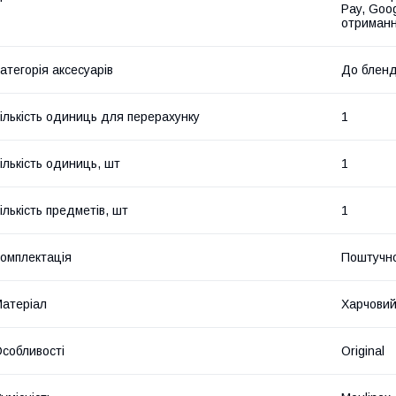
Pay, Goo
отриманн
атегорія аксесуарів
До бленде
ількість одиниць для перерахунку
1
ількість одиниць, шт
1
ількість предметів, шт
1
омплектація
Поштучн
атеріал
Харчовий
собливості
Original