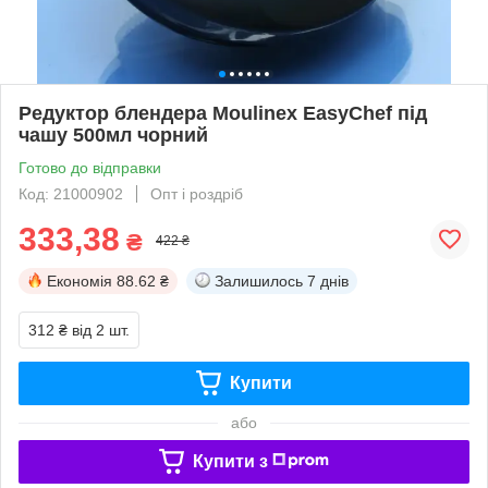
Редуктор блендера Moulinex EasyChef під
чашу 500мл чорний
Готово до відправки
Код: 21000902
Опт і роздріб
333,38
₴
422 ₴
Економія
88.62 ₴
Залишилось
7 днів
312 ₴
від 2 шт.
Купити
або
Купити з