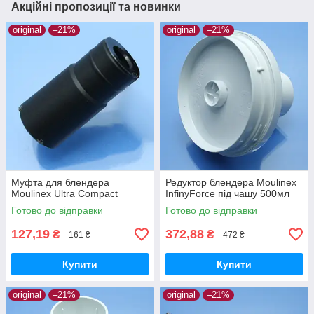
Акційні пропозиції та новинки
original
–21%
original
–21%
Муфта для блендера
Редуктор блендера Moulinex
Moulinex Ultra Compact
InfinyForce під чашу 500мл
Готово до відправки
Готово до відправки
127,19
372,88
₴
₴
161 ₴
472 ₴
Купити
Купити
original
–21%
original
–21%