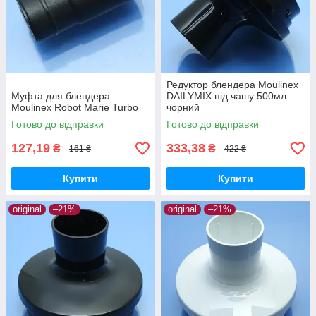
Редуктор блендера Moulinex
Муфта для блендера
DAILYMIX під чашу 500мл
Moulinex Robot Marie Turbo
чорний
Готово до відправки
Готово до відправки
127,19
333,38
₴
₴
161 ₴
422 ₴
Купити
Купити
original
–21%
original
–21%