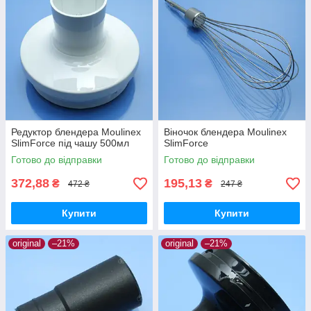
Редуктор блендера Moulinex
Віночок блендера Moulinex
SlimForce під чашу 500мл
SlimForce
Готово до відправки
Готово до відправки
372,88
195,13
₴
₴
472 ₴
247 ₴
Купити
Купити
original
–21%
original
–21%