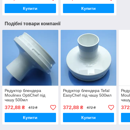
Купити
Купити
Подібні товари компанії
Редуктор блендера
Редуктор блендера Tefal
Реду
Moulinex OptiChef під
EasyChef під чашу 500мл
Moul
чашу 500мл
чаш
372,88
372,88
372
₴
₴
472 ₴
472 ₴
Купити
Купити